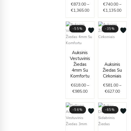
€
873.00
–
€
740.00
–
€
1,365.00
€
1,135.00
-55%
-35%
Price
Price
range
Auksinis
range:
€581.
Vestuvinis
€618.00
throu
Žiedas
Auksinis
through
€627.
4mm Su
Žiedas Su
€985.00
Komfortu
Cirkoniais
€
618.00
–
€
581.00
–
€
985.00
€
627.00
-56%
-65%
Price
Origin
Curre