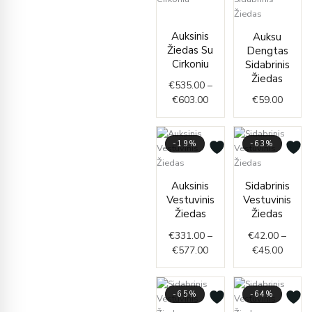
Price
range:
Auksinis
Auksu
€535.00
Žiedas Su
Dengtas
through
Cirkoniu
Sidabrinis
€603.00
Žiedas
€
535.00
–
€
603.00
€
59.00
-19%
-63%
Price
Price
Auksinis
Sidabrinis
range:
range:
Vestuvinis
Vestuvinis
€331.00
€42.0
Žiedas
Žiedas
through
throug
€
331.00
–
€
42.00
–
€577.00
€45.0
€
577.00
€
45.00
-65%
-64%