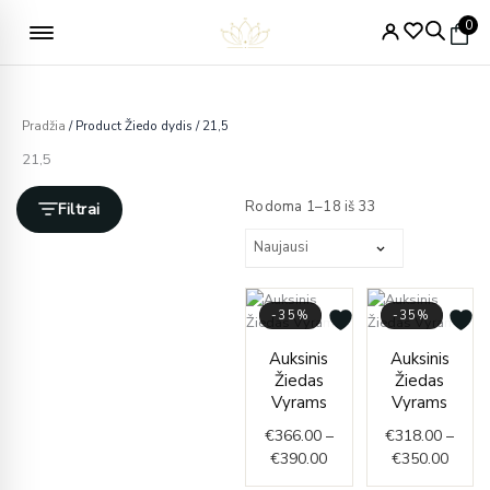
Pereiti
Nemokamas pristatymas nuo 49€
0
prie
turinio
Pradžia
/ Product Žiedo dydis / 21,5
21,5
Rūšiuojama
pagal
Rodoma 1–18 iš 33
Filtrai
naujausią
-35%
-35%
Price
Price
Auksinis
Auksinis
range:
range
Žiedas
Žiedas
€366.00
€318.
Vyrams
Vyrams
through
throu
€
366.00
–
€
318.00
–
€390.00
€350.
€
390.00
€
350.00