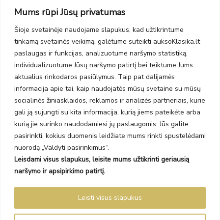
Taikos pr. 139
Mums rūpi Jūsų privatumas
PC Molas, Klaipėda
Taikos pr. 141
Šioje svetainėje naudojame slapukus, kad užtikrintume
PC BIG 2, Klaipėda
tinkamą svetainės veikimą, galėtume suteikti auksoKlasika.lt
Šilutės pl. 35
PC Banginis, Klaipėda
paslaugas ir funkcijas, analizuotume naršymo statistiką,
individualizuotume Jūsų naršymo patirtį bei teiktume Jums
NAUJIENLAIŠKIS
aktualius rinkodaros pasiūlymus. Taip pat dalijamės
informacija apie tai, kaip naudojatės mūsų svetaine su mūsų
Prenumeruokite ir gaukite pasiūlymus, naujienas bei riboto
socialinės žiniasklaidos, reklamos ir analizės partneriais, kurie
leidimo kolekcijas.
gali ją sujungti su kita informacija, kurią jiems pateikėte arba
kurią jie surinko naudodamiesi jų paslaugomis. Jūs galite
pasirinkti, kokius duomenis leidžiate mums rinkti spustelėdami
nuorodą „Valdyti pasirinkimus“.
Leisdami visus slapukus, leisite mums užtikrinti geriausią
SIŲSTI
naršymo ir apsipirkimo patirtį.
Prenumeruodami sutinkate su Taisyklėmis ir Privatumo politika.
Leisti visus slapukus
Auksoklasika.lt © 2026 Visos teisės saugomos