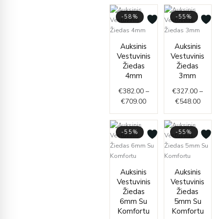
-58%
-55%
Price
Price
Auksinis
Auksinis
range:
range
Vestuvinis
Vestuvinis
€382.00
€327.
Žiedas
Žiedas
through
throu
4mm
3mm
€709.00
€548.
€
382.00
–
€
327.00
–
€
709.00
€
548.00
-55%
-55%
Price
Price
Auksinis
Auksinis
range:
range
Vestuvinis
Vestuvinis
€873.00
€740
Žiedas
Žiedas
through
thro
6mm Su
5mm Su
€1,365.00
€1,1
Komfortu
Komfortu