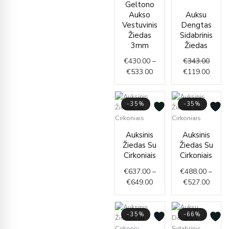
Geltono
range:
price
price
Aukso
Auksu
€430.00
was:
is:
Vestuvinis
Dengtas
through
€343.
€119.
Žiedas
Sidabrinis
€533.00
3mm
Žiedas
€
430.00
–
€
343.00
€
533.00
€
119.00
-35%
-35%
Price
Price
Auksinis
Auksinis
range:
range
Žiedas Su
Žiedas Su
€637.00
€488.
Cirkoniais
Cirkoniais
through
throu
€
637.00
–
€
488.00
–
€649.00
€527.
€
649.00
€
527.00
-35%
-66%