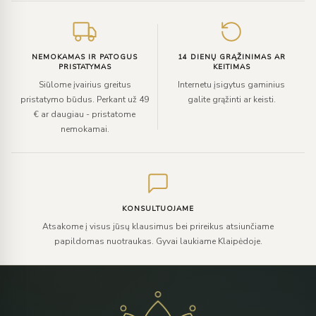
NEMOKAMAS IR PATOGUS
14 DIENŲ GRĄŽINIMAS AR
PRISTATYMAS
KEITIMAS
Siūlome įvairius greitus
Internetu įsigytus gaminius
pristatymo būdus. Perkant už 49
galite grąžinti ar keisti.
€ ar daugiau - pristatome
nemokamai.
KONSULTUOJAME
Atsakome į visus jūsų klausimus bei prireikus atsiunčiame
papildomas nuotraukas. Gyvai laukiame Klaipėdoje.