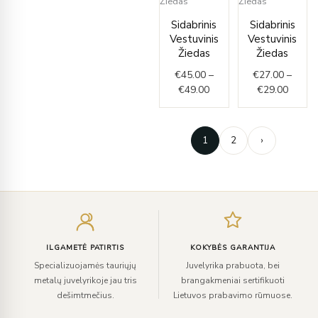
Price
Price
Sidabrinis
Sidabrinis
range:
range:
Vestuvinis
Vestuvinis
€45.00
€27.0
Žiedas
Žiedas
through
throug
€
45.00
–
€
27.00
–
€49.00
€29.0
€
49.00
€
29.00
1
2
›
Įveskite
el.
paštą
ILGAMETĖ PATIRTIS
KOKYBĖS GARANTIJA
Specializuojamės tauriųjų
Juvelyrika prabuota, bei
metalų juvelyrikoje jau tris
brangakmeniai sertifikuoti
dešimtmečius.
Lietuvos prabavimo rūmuose.