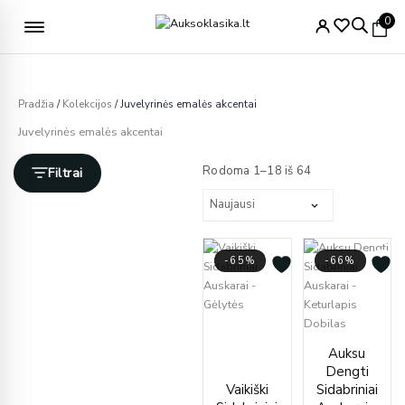
Pereiti
Nemokamas pristatymas nuo 49€
0
prie
turinio
Pradžia
/
Kolekcijos
/ Juvelyrinės emalės akcentai
Juvelyrinės emalės akcentai
Rūšiuojama
pagal
Rodoma 1–18 iš 64
Filtrai
naujausią
-65%
-66%
Current
Original
price
price
Origin
Curre
Auksu
is:
was:
price
price
Dengti
€39.00.
€112.00.
was:
is:
Vaikiški
Sidabriniai
€450.
€155.