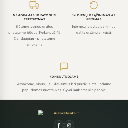
NEMOKAMAS IR PATOGUS
14 DIENŲ GRĄŽINIMAS AR
PRISTATYMAS
KEITIMAS
Siūlome įvairius greitus
Internetu įsigytus gaminius
pristatymo būdus. Perkant už 49
galite grąžinti ar keisti.
€ ar daugiau - pristatome
nemokamai.
KONSULTUOJAME
Atsakome į visus jūsų klausimus bei prireikus atsiunčiame
papildomas nuotraukas. Gyvai laukiame Klaipėdoje.