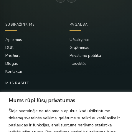
SUSIPAŽINKIME
PAGALBA
Apie mus
Užsakymai
DUK
Grąžinimas
Priežiūra
Privatumo politika
Blogas
Taisyklės
Kontaktai
MUS RASITE
Taikos pr. 139
Mums rūpi Jūsų privatumas
PC Molas, Klaipėda
Taikos pr. 141
Šioje svetainėje naudojame slapukus, kad užtikrintume
PC BIG 2, Klaipėda
tinkamą svetainės veikimą, galėtume suteikti auksoKlasika.lt
Šilutės pl. 35
paslaugas ir funkcijas, analizuotume naršymo statistiką,
PC Banginis, Klaipėda