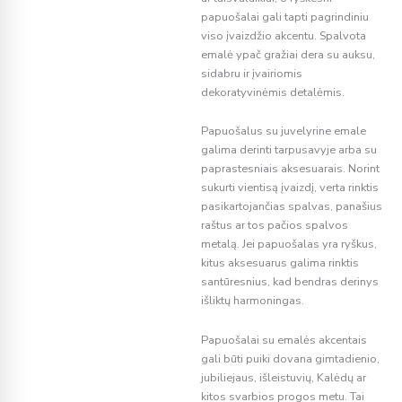
papuošalai gali tapti pagrindiniu
viso įvaizdžio akcentu. Spalvota
emalė ypač gražiai dera su auksu,
sidabru ir įvairiomis
dekoratyvinėmis detalėmis.
Papuošalus su juvelyrine emale
galima derinti tarpusavyje arba su
paprastesniais aksesuarais. Norint
sukurti vientisą įvaizdį, verta rinktis
pasikartojančias spalvas, panašius
raštus ar tos pačios spalvos
metalą. Jei papuošalas yra ryškus,
kitus aksesuarus galima rinktis
santūresnius, kad bendras derinys
išliktų harmoningas.
Papuošalai su emalės akcentais
gali būti puiki dovana gimtadienio,
jubiliejaus, išleistuvių, Kalėdų ar
kitos svarbios progos metu. Tai