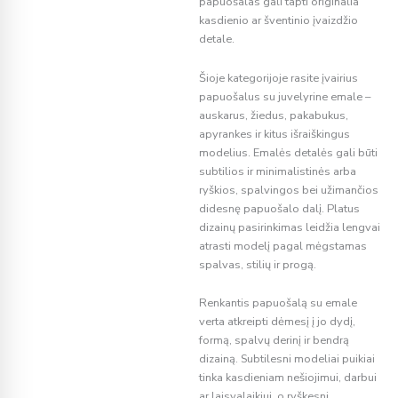
papuošalas gali tapti originalia
kasdienio ar šventinio įvaizdžio
detale.
Šioje kategorijoje rasite įvairius
papuošalus su juvelyrine emale –
auskarus, žiedus, pakabukus,
apyrankes ir kitus išraiškingus
modelius. Emalės detalės gali būti
subtilios ir minimalistinės arba
ryškios, spalvingos bei užimančios
didesnę papuošalo dalį. Platus
dizainų pasirinkimas leidžia lengvai
atrasti modelį pagal mėgstamas
spalvas, stilių ir progą.
Renkantis papuošalą su emale
verta atkreipti dėmesį į jo dydį,
formą, spalvų derinį ir bendrą
dizainą. Subtilesni modeliai puikiai
tinka kasdieniam nešiojimui, darbui
ar laisvalaikiui, o ryškesni