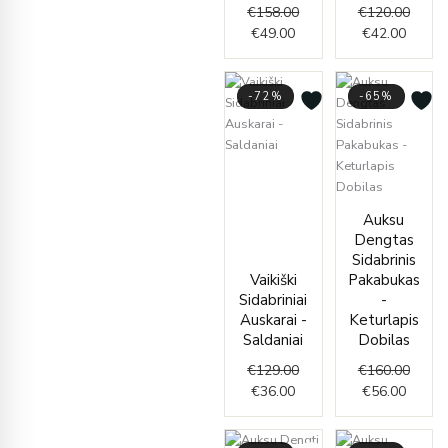
€
158.00
€
120.00
€
49.00
€
42.00
-72%
-65%
Current
Original
price
price
is:
was:
Curren
Origin
Auksu
€36.00.
€129.00.
price
price
Dengtas
is:
was:
Sidabrinis
€56.00
€160.
Vaikiški
Pakabukas
Sidabriniai
-
Auskarai -
Keturlapis
Saldaniai
Dobilas
€
129.00
€
160.00
€
36.00
€
56.00