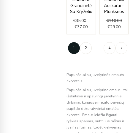
through
is:
was:
Grandinėlė
Auskarai -
€37.00
€29.00
€110.
Su Kryželiu
Plunksnos
€
35.00
–
€
110.00
€
37.00
€
29.00
1
2
…
4
›
Papuošalai su juvelyrinės emalės
akcentais
Papuošalai su juvelyrine emale – tai
išskirtiniai ir spalvingi juvelyriniai
dirbiniai, kuriuose metalo paviršių
papildo dekoratyviniai emalės
akcentai. Emalė leidžia išgauti
ryškias spalvas, subtilius raštus ir
įvairias formas, todėl kiekvienas