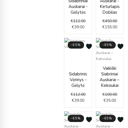
Sidabriniai
Auskarai -
Auskarai -
Keturlapis
Gėlytės
Dobilas
€
112.00
€
450.00
€
39.00
€
155.00
-65%
-65%
Current
Original
price
price
is:
was:
Curren
Origin
Vaikiški
€39.00.
€112.00.
price
price
Sidabrinis
Siabriniai
is:
was:
Vėrinys -
Auskarai –
€35.00
€100.
Gėlytė
Keksiukai
€
112.00
€
100.00
€
39.00
€
35.00
-65%
-65%