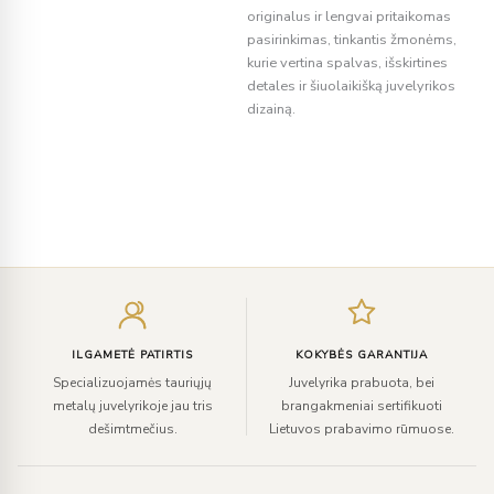
originalus ir lengvai pritaikomas
pasirinkimas, tinkantis žmonėms,
kurie vertina spalvas, išskirtines
detales ir šiuolaikišką juvelyrikos
dizainą.
Įveskite
el.
paštą
ILGAMETĖ PATIRTIS
KOKYBĖS GARANTIJA
Specializuojamės tauriųjų
Juvelyrika prabuota, bei
metalų juvelyrikoje jau tris
brangakmeniai sertifikuoti
dešimtmečius.
Lietuvos prabavimo rūmuose.