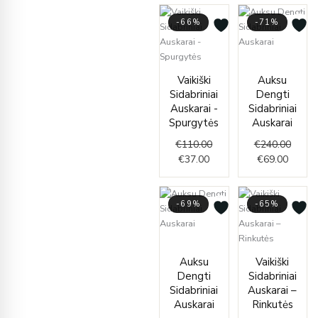
-66%
-71%
Curren
Origin
Current
Original
price
price
Vaikiški
Auksu
price
price
is:
was:
Sidabriniai
Dengti
is:
was:
€69.00
€240.
Auskarai -
Sidabriniai
€37.00.
€110.00.
Spurgytės
Auskarai
€
110.00
€
240.00
€
37.00
€
69.00
-69%
-65%
Current
Original
price
price
Curren
Origin
Auksu
Vaikiški
is:
was:
price
price
Dengti
Sidabriniai
€49.00.
€158.00.
is:
was:
Sidabriniai
Auskarai –
€42.00
€120.
Auskarai
Rinkutės