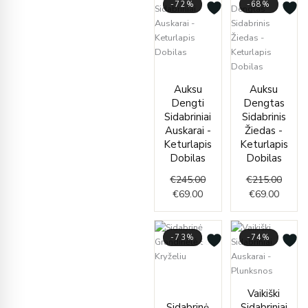
-72%
-68%
Current
Original
price
price
Curren
Origin
Auksu
Auksu
is:
was:
price
price
Dengti
Dengtas
€69.00.
€245.00.
is:
was:
Sidabriniai
Sidabrinis
€69.00
€215.
Auskarai -
Žiedas -
Keturlapis
Keturlapis
Dobilas
Dobilas
€
245.00
€
215.00
€
69.00
€
69.00
-73%
-74%
Price
range:
Curren
Origin
Vaikiški
€35.00
price
price
Sidabrinė
Sidabriniai