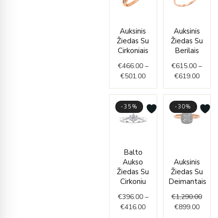
Price
Price
Auksinis
Auksinis
range:
range
Žiedas Su
Žiedas Su
€466.00
€615.
Cirkoniais
Berilais
through
throu
€
466.00
–
€
615.00
–
€501.00
€619.
€
501.00
€
619.00
-35%
-30%
Price
Curre
Origi
Balto
range:
price
price
Aukso
Auksinis
€396.00
is:
was:
Žiedas Su
Žiedas Su
through
€899.
€1,29
Cirkoniu
Deimantais
€416.00
€
396.00
–
€
1,290.00
€
416.00
€
899.00