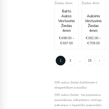
Price
Price
Balto
range:
range
Aukso
Auksinis
€498.00
€382.
Vestuvinis
Vestuvinis
through
throu
Žiedas
Žiedas
€597.00
€709.
4mm
4mm
€
498.00
–
€
382.00
–
€
597.00
€
709.00
1
2
…
15
›
585 aukso žiedai išskirtiniam ir
elegantiškam įvaizdžiui
585 aukso žiedai – tai populiarus
pasirinkimas ieškantiems vertingo,
patvaraus ir ilgaamžio papuošalo.