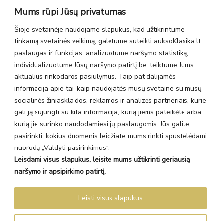
Taikos pr. 139
Mums rūpi Jūsų privatumas
PC Molas, Klaipėda
Taikos pr. 141
Šioje svetainėje naudojame slapukus, kad užtikrintume
PC BIG 2, Klaipėda
tinkamą svetainės veikimą, galėtume suteikti auksoKlasika.lt
Šilutės pl. 35
PC Banginis, Klaipėda
paslaugas ir funkcijas, analizuotume naršymo statistiką,
individualizuotume Jūsų naršymo patirtį bei teiktume Jums
NAUJIENLAIŠKIS
aktualius rinkodaros pasiūlymus. Taip pat dalijamės
informacija apie tai, kaip naudojatės mūsų svetaine su mūsų
Prenumeruokite ir gaukite pasiūlymus, naujienas bei riboto
socialinės žiniasklaidos, reklamos ir analizės partneriais, kurie
leidimo kolekcijas.
gali ją sujungti su kita informacija, kurią jiems pateikėte arba
kurią jie surinko naudodamiesi jų paslaugomis. Jūs galite
pasirinkti, kokius duomenis leidžiate mums rinkti spustelėdami
nuorodą „Valdyti pasirinkimus“.
Leisdami visus slapukus, leisite mums užtikrinti geriausią
SIŲSTI
naršymo ir apsipirkimo patirtį.
Prenumeruodami sutinkate su Taisyklėmis ir Privatumo politika.
Leisti visus slapukus
Auksoklasika.lt © 2026 Visos teisės saugomos