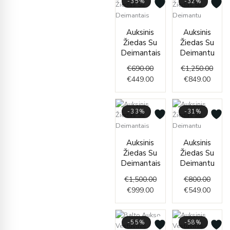
-35%
-32%
Original
Current
Curre
Origi
Auksinis
Auksinis
price
price
price
price
Žiedas Su
Žiedas Su
was:
is:
is:
was:
Deimantais
Deimantu
€690.00.
€449.00.
€849.
€1,25
€
690.00
€
1,250.00
€
449.00
€
849.00
-33%
-31%
Current
Original
Origin
Curre
Auksinis
Auksinis
price
price
price
price
Žiedas Su
Žiedas Su
is:
was:
was:
is:
Deimantais
Deimantu
€999.00.
€1,500.00.
€800.
€549.
€
1,500.00
€
800.00
€
999.00
€
549.00
-55%
-58%