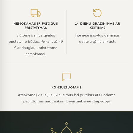
NEMOKAMAS IR PATOGUS
14 DIENŲ GRĄŽINIMAS AR
PRISTATYMAS
KEITIMAS
Siūlome įvairius greitus
Internetu įsigytus gaminius
pristatymo būdus. Perkant už 49
galite grąžinti ar keisti.
€ ar daugiau - pristatome
nemokamai.
KONSULTUOJAME
Atsakome į visus jūsų klausimus bei prireikus atsiunčiame
papildomas nuotraukas. Gyvai laukiame Klaipėdoje.