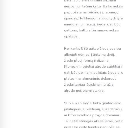
balanso. Jie yra tinkami dažnam
nešiojimui, tačiau kartu išlaiko aukso
papuošalams būdingą prabangų
spindesį. Priklausomai nuo lydinyje
naudojamų metalų, žiedai gali būti
geltono, balto arba rausvo aukso
spalvos.
Renkantis 585 aukso žiedą svarbu
atkreipti dėmesį į tinkamą dydį,
žiedo plotį, formą ir dizainą.
Plonesni modeliai atrodo subtiliai ir
gali būti derinami su kitais žiedais, o
platesni ar akmenimis dekoruoti
žiedai labiau išsiskiria ir gražiai
atrodo nešiojami atskirai.
585 aukso žiedai tinka gimtadienio,
jubiliejaus, sukaktuvių, sužadėtuvių
ar kitos svarbios progos dovanai.
Tai ne tik stilingas aksesuaras, bet ir
ilgalaikę vertę turintis papuošalas,