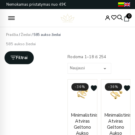
Pereiti
Nemokamas pristatymas nuo 49€
prie
turinio
0
Pradžia
/
Žiedai
/ 585 aukso žiedai
585 aukso žiedai
Rūšiuojama
pagal
Rodoma 1–18 iš 254
Filtrai
naujausią
-36%
-36%
Original
Current
Origin
Curre
Minimalistinis
Minimalistinis
price
price
price
price
Atviras
Atviras
was:
is:
was:
is:
Geltono
Geltono
€929.00.
€597.00.
€868.
€559.
Aukso
Aukso