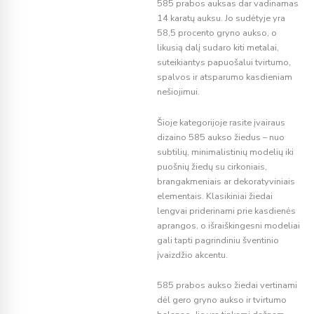
585 prabos auksas dar vadinamas
14 karatų auksu. Jo sudėtyje yra
58,5 procento gryno aukso, o
likusią dalį sudaro kiti metalai,
suteikiantys papuošalui tvirtumo,
spalvos ir atsparumo kasdieniam
nešiojimui.
Šioje kategorijoje rasite įvairaus
dizaino 585 aukso žiedus – nuo
subtilių, minimalistinių modelių iki
puošnių žiedų su cirkoniais,
brangakmeniais ar dekoratyviniais
elementais. Klasikiniai žiedai
lengvai priderinami prie kasdienės
aprangos, o išraiškingesni modeliai
gali tapti pagrindiniu šventinio
įvaizdžio akcentu.
585 prabos aukso žiedai vertinami
dėl gero gryno aukso ir tvirtumo