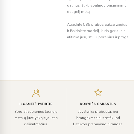
galintis išlikti ypatingu prisiminimu
daugelį metų.
Atraskite 585 prabos aukso žiedus
ir išsirinkite modelį, kuris geriausiai
atitinka jūsų stilių, poreikius ir progą.
Įveskite
el.
paštą
ILGAMETĖ PATIRTIS
KOKYBĖS GARANTIJA
Specializuojamės tauriųjų
Juvelyrika prabuota, bei
metalų juvelyrikoje jau tris
brangakmeniai sertifikuoti
dešimtmečius.
Lietuvos prabavimo rūmuose.