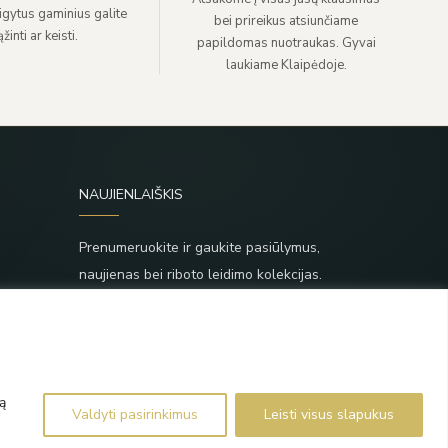
sigytus gaminius galite
bei prireikus atsiunčiame
žinti ar keisti.
papildomas nuotraukas. Gyvai
laukiame Klaipėdoje.
NAUJIENLAIŠKIS
Prenumeruokite ir gaukite pasiūlymus,
naujienas bei riboto leidimo kolekcijas.
SIŲSTI
,
Prenumeruodami sutinkate su Taisyklėmis ir
Privatumo politika.
ą
Valdyti pasirinkimus
Leisti visus slapukus