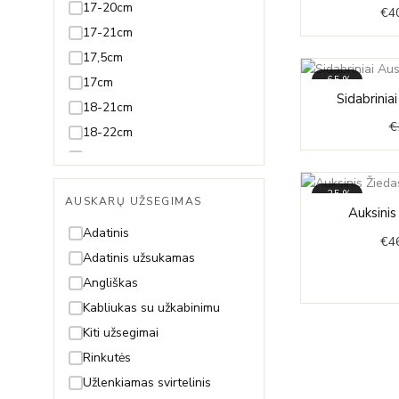
17-20cm
€
4
17-21cm
17,5cm
17cm
-65%
Sidabrinia
18-21cm
€
18-22cm
18,5-21,5cm
18,5-23,5cm
-35%
AUSKARŲ UŽSEGIMAS
18,5cm
Auksinis
18cm
Adatinis
€
4
19-21cm
Adatinis užsukamas
19-22cm
Angliškas
19cm
Kabliukas su užkabinimu
20,5cm
Kiti užsegimai
21,5cm
Rinkutės
23,5cm
Užlenkiamas svirtelinis