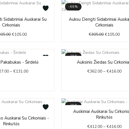
-66%
Original
Current
Original
Curr
 Sidabriniai Auskarai Su
Auksu Dengti Sidabriniai Auska
price
price
price
price
Cirkoniais
Cirkoniais
was:
is:
was:
is:
305.00
€
105.00
€
305.00
€
105.00
€305.00.
€105.00.
€305.00.
€105
-35%
Price
Pric
 Pakabukas - Širdelė
Auksinis Žiedas Su Cirkonia
range:
rang
27.00
–
€
131.00
€
362.00
–
€
416.00
€127.00
€36
through
thr
€131.00
€41
-35%
Pric
Auskiniai Auskarai Su Cirkonia
Price
rang
Rinkutės
 Auskarai Su Cirkoniais -
range:
€41
Rinkutės
€
412.00
–
€
416.00
€400.00
thr