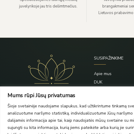
18,75
juvelyrikoje jau tris dešimtmečius.
brangakmeniai sert
Lietuvos prabavimo
19
19,25
19,5
19,75
20
20,25
SUSIPAŽINKIME
20,5
20,75
Apie mus
21
DUK
21,5
Priežiūra
Mums rūpi Jūsų privatumas
21,75
Blogas
22
Šioje svetainėje naudojame slapukus, kad užtikrintume tinkamą svet
Kontaktai
analizuotume naršymo statistiką, individualizuotume Jūsų naršymo p
22,25
dalijamės informacija apie tai, kaip naudojatės mūsų svetaine su mūs
22,5
sujungti su kita informacija, kurią jiems pateikėte arba kurią jie su
23