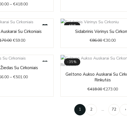
00.00
–
€
418.00
through
€41
€418.00
-65%
Original
Current
Original
Curre
i Auskarai Su Cirkoniais
Sidabrinis Vėrinys Su Cirkon
price
price
price
price
170.00
€
59.00
€
86.00
€
30.00
was:
is:
was:
is:
€170.00.
€59.00.
€86.00.
€30.00
-35%
Price
 Žiedas Su Cirkoniais
range:
Original
Curr
Geltono Aukso Auskarai Su Cirko
66.00
–
€
501.00
€466.00
price
price
Rinkutės
through
was:
is:
€
418.00
€
273.00
€501.00
€418.00.
€273
1
2
…
72
›