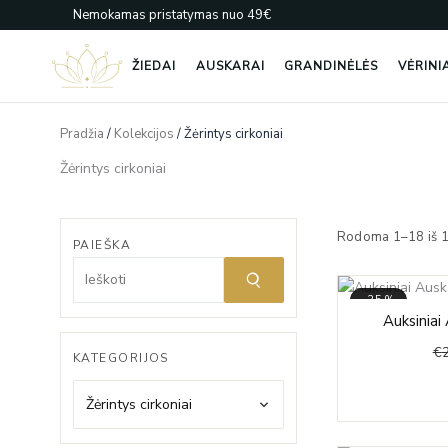
Pereiti
Nemokamas pristatymas nuo 49€
prie
turinio
ŽIEDAI
AUSKARAI
GRANDINĖLĖS
VĖRINI
Pradžia
/
Kolekcijos
/ Žėrintys cirkoniai
Žėrintys cirkoniai
Rodoma 1–18 iš 
PAIEŠKA
-35%
Auksiniai 
€
KATEGORIJOS
Žėrintys cirkoniai