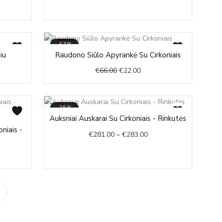
6.00
-67%
nt
Original
Current
iu
Raudono Siūlo Apyrankė Su Cirkoniais
price
price
€
66.00
€
22.00
was:
is:
.
€66.00.
€22.00.
-35%
Price
Auksniai Auskarai Su Cirkoniais - Rinkutės
ent
range:
niais -
€
281.00
–
€
283.00
€281.00
through
.00.
€283.00