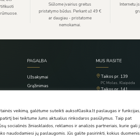
Siūlome įvairius greitus
Internetu į
ifikuoti
pristatymo būdus. Perkant už 49 €
grą
 rūmuose.
ar daugiau - pristatome
nemokamai.
PAGALBA
MUS RASITE
Taikos pr. 139
Užsakymai
PC Molas, Klaipėda
Grąžinimas
Taikos pr. 141
Privatumo politika
PC BIG 2, Klaipėda
Šilutės pl. 35
Taisyklės
PC Banginis, Klaipėda
ainės veikimą, galėtume suteikti auksoKlasika.lt paslaugas ir funkcijas
atirtį bei teiktume Jums aktualius rinkodaros pasiūlymus. Taip pat
ų socialinės žiniasklaidos, reklamos ir analizės partneriais, kurie gali j
rinko naudodamiesi jų paslaugomis. Jūs galite pasirinkti, kokius duomenis