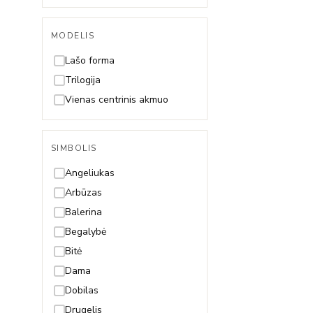
Reguliuojama visų ilgių
MODELIS
Lašo forma
Trilogija
Vienas centrinis akmuo
SIMBOLIS
Angeliukas
Arbūzas
Balerina
Begalybė
Bitė
Dama
Dobilas
Drugelis