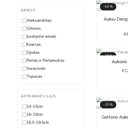
-66%
AKMUO
Auksu Dengti
Aleksandritas
Cirkonis
€
Juvelyrinė emalė
Kvarcas
Opalas
-35%
Perlas ir Perlamutras
Auksinis
Swarovski
€
1
Topazas
APYRANKĖS ILGIS
-35%
14-15cm
16-19cm
Geltono Aukso
16,5-19,5cm