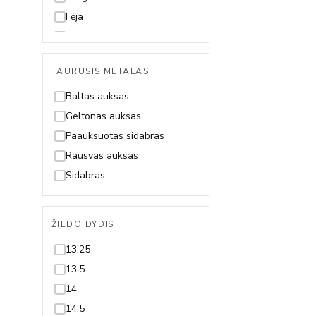
Fėja
Gėlytė
Gyvatė
TAURUSIS METALAS
Gyvybės medis
Inicialas/Raidė
Baltas auksas
Kačiukas
Geltonas auksas
Karūna
Paauksuotas sidabras
Kaspinas
Rausvas auksas
Keksiukas
Sidabras
Kryželis
Lapelis
ŽIEDO DYDIS
Lotoso žiedas
13,25
Mėnulis
13,5
Muzika
14
Paukštis
14,5
Pėdutė