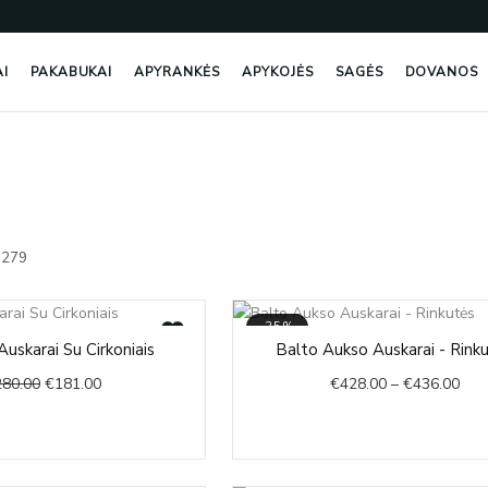
AI
PAKABUKAI
APYRANKĖS
APYKOJĖS
SAGĖS
DOVANOS
Rūšiuojama
pagal
1279
naujausią
-35%
Original
Current
Pric
Auskarai Su Cirkoniais
Balto Aukso Auskarai - Rink
price
price
rang
280.00
€
181.00
€
428.00
–
€
436.00
was:
is:
€42
€280.00.
€181.00.
thr
€43