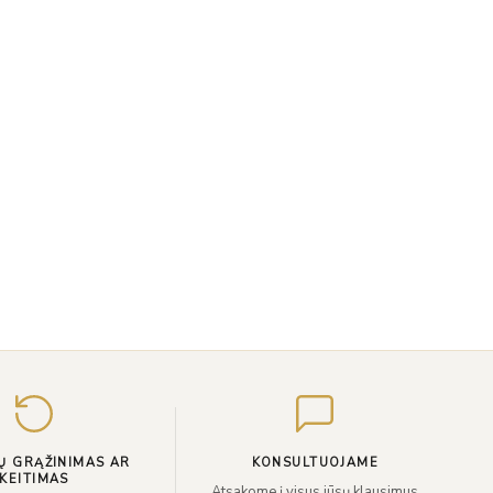
Įveskite
el.
paštą
Ų GRĄŽINIMAS AR
KONSULTUOJAME
KEITIMAS
Atsakome į visus jūsų klausimus