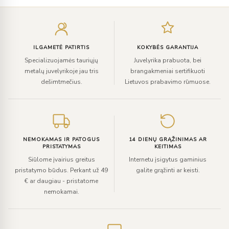
Įveskite
el.
paštą
ILGAMETĖ PATIRTIS
KOKYBĖS GARANTIJA
Specializuojamės tauriųjų
Juvelyrika prabuota, bei
metalų juvelyrikoje jau tris
brangakmeniai sertifikuoti
dešimtmečius.
Lietuvos prabavimo rūmuose.
NEMOKAMAS IR PATOGUS
14 DIENŲ GRĄŽINIMAS AR
PRISTATYMAS
KEITIMAS
Siūlome įvairius greitus
Internetu įsigytus gaminius
pristatymo būdus. Perkant už 49
galite grąžinti ar keisti.
€ ar daugiau - pristatome
nemokamai.