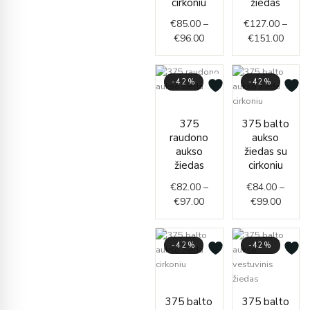
cirkoniu
žiedas
€
85.00
–
€
127.00
–
€
96.00
€
151.00
-42%
-42%
Price
range:
Price
375
375 balto
€82.00
range:
raudono
aukso
through
€84.0
aukso
žiedas su
€97.00
throug
žiedas
cirkoniu
€99.0
€
82.00
–
€
84.00
–
€
97.00
€
99.00
-42%
-42%
Price
range:
Price
375 balto
375 balto
€147.00
range