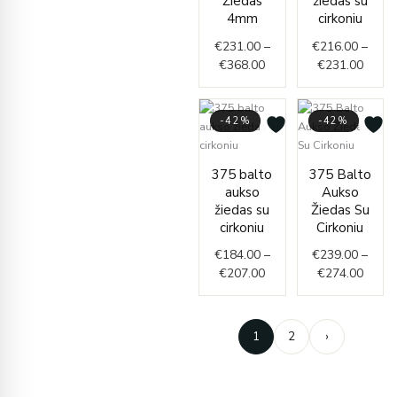
Žiedas
žiedas su
4mm
cirkoniu
€
231.00
–
€
216.00
–
€
368.00
€
231.00
-42%
-42%
Price
Price
375 balto
375 Balto
range:
range
aukso
Aukso
€184.00
€239.
žiedas su
Žiedas Su
through
throu
cirkoniu
Cirkoniu
€207.00
€274.
€
184.00
–
€
239.00
–
€
207.00
€
274.00
1
2
›