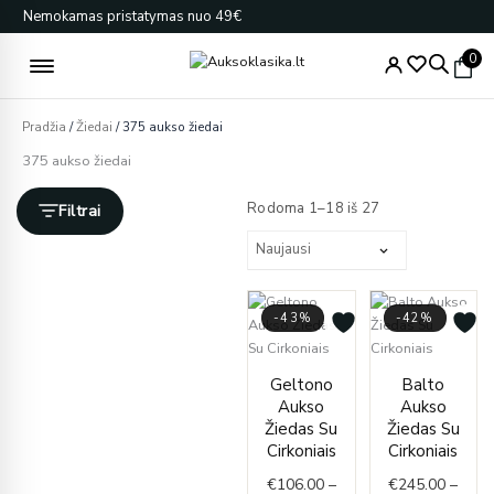
Pereiti
Nemokamas pristatymas nuo 49€
prie
turinio
0
Pradžia
/
Žiedai
/ 375 aukso žiedai
375 aukso žiedai
Rūšiuojama
pagal
Rodoma 1–18 iš 27
Filtrai
naujausią
-43%
-42%
Price
Price
Geltono
Balto
range:
range
Aukso
Aukso
€106.00
€245.
Žiedas Su
Žiedas Su
through
throu
Cirkoniais
Cirkoniais
€131.00
€251.
€
106.00
–
€
245.00
–