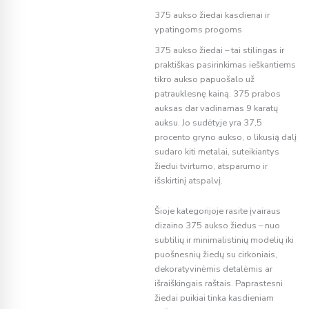
375 aukso žiedai kasdienai ir
ypatingoms progoms
375 aukso žiedai – tai stilingas ir
praktiškas pasirinkimas ieškantiems
tikro aukso papuošalo už
patrauklesnę kainą. 375 prabos
auksas dar vadinamas 9 karatų
auksu. Jo sudėtyje yra 37,5
procento gryno aukso, o likusią dalį
sudaro kiti metalai, suteikiantys
žiedui tvirtumo, atsparumo ir
išskirtinį atspalvį.
Šioje kategorijoje rasite įvairaus
dizaino 375 aukso žiedus – nuo
subtilių ir minimalistinių modelių iki
puošnesnių žiedų su cirkoniais,
dekoratyvinėmis detalėmis ar
išraiškingais raštais. Paprastesni
žiedai puikiai tinka kasdieniam