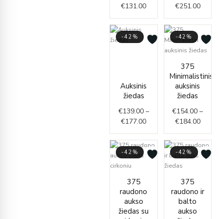
€
131.00
€
251.00
-42%
-42%
Price
range:
Price
375
€139.00
range
Minimalistinis
through
€154.
Auksinis
auksinis
€177.00
throu
žiedas
žiedas
€184.
€
139.00
–
€
154.00
–
€
177.00
€
184.00
-42%
-42%
Price
Price
375
375
range:
range
raudono
raudono ir
€85.00
€127.
aukso
balto
through
throu
žiedas su
aukso
€96.00
€151.