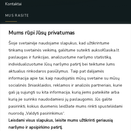
Kontaktai
MUS RASITE
Taikos pr. 139
Mums rūpi Jūsų privatumas
PC Molas, Klaipėda
Taikos pr. 141
Šioje svetainėje naudojame slapukus, kad užtikrintume
PC BIG 2, Klaipėda
tinkamą svetainės veikimą, galėtume suteikti auksoKlasika.lt
Šilutės pl. 35
paslaugas ir funkcijas, analizuotume naršymo statistiką,
PC Banginis, Klaipėda
individualizuotume Jūsų naršymo patirtį bei teiktume Jums
NAUJIENLAIŠKIS
aktualius rinkodaros pasiūlymus. Taip pat dalijamės
informacija apie tai, kaip naudojatės mūsų svetaine su mūsų
socialinės žiniasklaidos, reklamos ir analizės partneriais, kurie
Prenumeruokite ir gaukite pasiūlymus, naujienas bei riboto
gali ją sujungti su kita informacija, kurią jiems pateikėte arba
leidimo kolekcijas.
kurią jie surinko naudodamiesi jų paslaugomis. Jūs galite
pasirinkti, kokius duomenis leidžiate mums rinkti spustelėdami
nuorodą „Valdyti pasirinkimus“.
Leisdami visus slapukus, leisite mums užtikrinti geriausią
SIŲSTI
naršymo ir apsipirkimo patirtį.