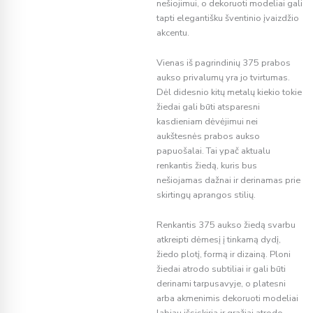
nešiojimui, o dekoruoti modeliai gali
tapti elegantišku šventinio įvaizdžio
akcentu.
Vienas iš pagrindinių 375 prabos
aukso privalumų yra jo tvirtumas.
Dėl didesnio kitų metalų kiekio tokie
žiedai gali būti atsparesni
kasdieniam dėvėjimui nei
aukštesnės prabos aukso
papuošalai. Tai ypač aktualu
renkantis žiedą, kuris bus
nešiojamas dažnai ir derinamas prie
skirtingų aprangos stilių.
Renkantis 375 aukso žiedą svarbu
atkreipti dėmesį į tinkamą dydį,
žiedo plotį, formą ir dizainą. Ploni
žiedai atrodo subtiliai ir gali būti
derinami tarpusavyje, o platesni
arba akmenimis dekoruoti modeliai