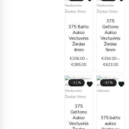
Price
Price
375
range:
range
375 Balto
Geltono
€206.00
€354.
Aukso
Aukso
through
throu
Vestuvinis
Vestuvinis
€385.00
€623.
Žiedas
Žiedas
4mm
5mm
€
206.00
–
€
354.00
–
€
385.00
€
623.00
-31%
-42%
Price
Price
range
375
range:
€216.
Geltono
€231.00
throu
Aukso
375 balto
through
€231.
Vestuvinis
aukso
€368.00