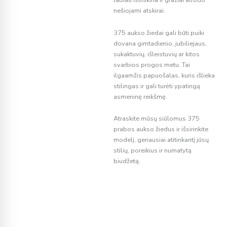
labiau išsiskiria ir gražiai atrodo
nešiojami atskirai.
375 aukso žiedai gali būti puiki
dovana gimtadienio, jubiliejaus,
sukaktuvių, išleistuvių ar kitos
svarbios progos metu. Tai
ilgaamžis papuošalas, kuris išlieka
stilingas ir gali turėti ypatingą
asmeninę reikšmę.
Atraskite mūsų siūlomus 375
prabos aukso žiedus ir išsirinkite
modelį, geriausiai atitinkantį jūsų
stilių, poreikius ir numatytą
biudžetą.