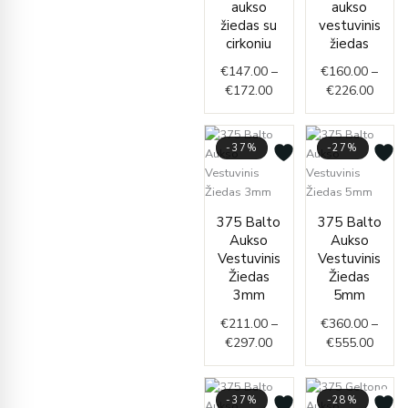
aukso
aukso
through
€160.
žiedas su
vestuvinis
€172.00
throu
cirkoniu
žiedas
€226.
€
147.00
–
€
160.00
–
€
172.00
€
226.00
-37%
-27%
Price
Price
375 Balto
375 Balto
range:
range
Aukso
Aukso
€211.00
€360.
Vestuvinis
Vestuvinis
through
throu
Žiedas
Žiedas
€297.00
€555.
3mm
5mm
€
211.00
–
€
360.00
–
€
297.00
€
555.00
-37%
-28%