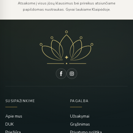
Atsakome į visus jūsų klausimus bei prireikus atsiunčiame
papildomas nuotraukas. Gyvai laukiame Klaipėdoje.
SUSIPAŽINKIME
PAGALBA
Apie mus
Užsakymai
DUK
Grąžinimas
Priežiūra
Privatumo politika