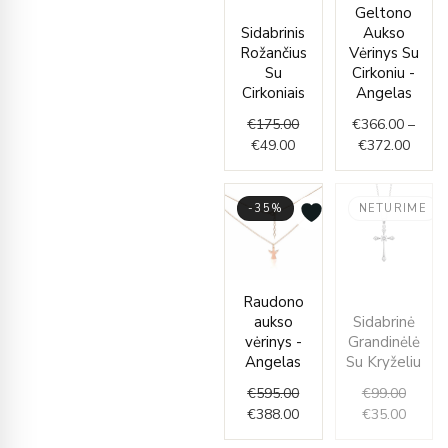
Current
Original
Price
Geltono
price
price
range
Sidabrinis
Aukso
is:
was:
€366.
Rožančius
Vėrinys Su
€49.00.
€175.00.
throu
Su
Cirkoniu -
€372.
Cirkoniais
Angelas
€
175.00
€
366.00
–
€
49.00
€
372.00
-35%
NETURIME
Original
Current
Origin
Curren
Raudono
price
price
price
price
aukso
Sidabrinė
was:
is:
was:
is:
vėrinys -
Grandinėlė
€595.00.
€388.00.
€99.00
€35.00
Angelas
Su Kryželiu
€
595.00
€
99.00
€
388.00
€
35.00