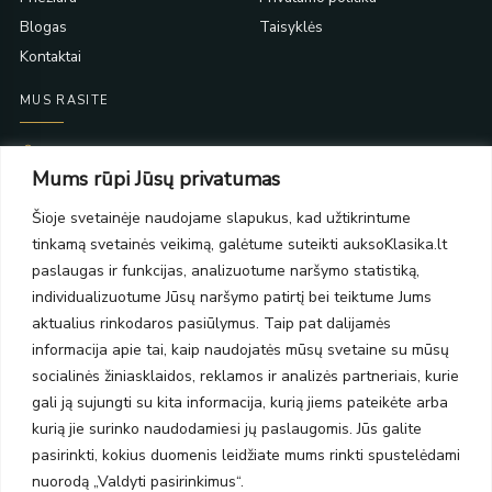
Blogas
Taisyklės
Kontaktai
MUS RASITE
Taikos pr. 139
Mums rūpi Jūsų privatumas
PC Molas, Klaipėda
Taikos pr. 141
Šioje svetainėje naudojame slapukus, kad užtikrintume
PC BIG 2, Klaipėda
tinkamą svetainės veikimą, galėtume suteikti auksoKlasika.lt
Šilutės pl. 35
PC Banginis, Klaipėda
paslaugas ir funkcijas, analizuotume naršymo statistiką,
individualizuotume Jūsų naršymo patirtį bei teiktume Jums
NAUJIENLAIŠKIS
aktualius rinkodaros pasiūlymus. Taip pat dalijamės
informacija apie tai, kaip naudojatės mūsų svetaine su mūsų
Prenumeruokite ir gaukite pasiūlymus, naujienas bei riboto
socialinės žiniasklaidos, reklamos ir analizės partneriais, kurie
leidimo kolekcijas.
gali ją sujungti su kita informacija, kurią jiems pateikėte arba
kurią jie surinko naudodamiesi jų paslaugomis. Jūs galite
pasirinkti, kokius duomenis leidžiate mums rinkti spustelėdami
nuorodą „Valdyti pasirinkimus“.