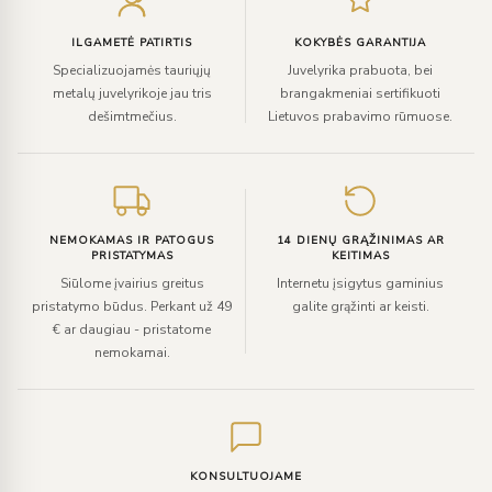
paštą
ILGAMETĖ PATIRTIS
KOKYBĖS GARANTIJA
Specializuojamės tauriųjų
Juvelyrika prabuota, bei
metalų juvelyrikoje jau tris
brangakmeniai sertifikuoti
dešimtmečius.
Lietuvos prabavimo rūmuose.
NEMOKAMAS IR PATOGUS
14 DIENŲ GRĄŽINIMAS AR
PRISTATYMAS
KEITIMAS
Siūlome įvairius greitus
Internetu įsigytus gaminius
pristatymo būdus. Perkant už 49
galite grąžinti ar keisti.
€ ar daugiau - pristatome
nemokamai.
KONSULTUOJAME