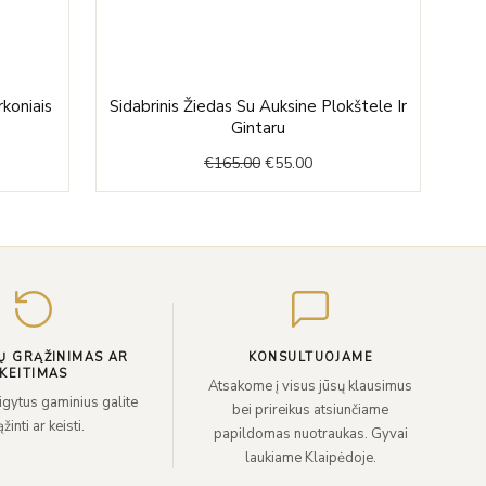
nt
Original
Current
rkoniais
Sidabrinis Žiedas Su Auksine Plokštele Ir
price
price
Gintaru
was:
is:
€
165.00
€
55.00
.
€165.00.
€55.00.
Įveskite
el.
paštą
Ų GRĄŽINIMAS AR
KONSULTUOJAME
KEITIMAS
Atsakome į visus jūsų klausimus
sigytus gaminius galite
bei prireikus atsiunčiame
žinti ar keisti.
papildomas nuotraukas. Gyvai
laukiame Klaipėdoje.