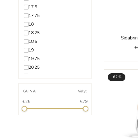
17,5
17,75
18
18,25
Sidabrin
18,5
€
19
19,75
20,25
21,25
-67%
KAINA
Valyti
€25
€79