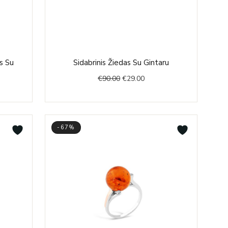
nt
Original
Current
s Su
Sidabrinis Žiedas Su Gintaru
price
price
€
90.00
€
29.00
was:
is:
0.
€90.00.
€29.00.
-67%