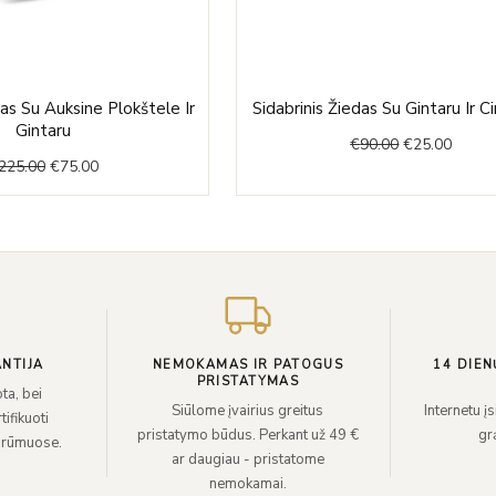
Original
Current
Original
Curre
das Su Auksine Plokštele Ir
Sidabrinis Žiedas Su Gintaru Ir Ci
price
price
price
price
Gintaru
€
90.00
€
25.00
was:
is:
was:
is:
225.00
€
75.00
€225.00.
€75.00.
€90.00.
€25.00
NTIJA
NEMOKAMAS IR PATOGUS
14 DIEN
PRISTATYMAS
ta, bei
Siūlome įvairius greitus
Internetu į
ifikuoti
pristatymo būdus. Perkant už 49 €
grą
 rūmuose.
ar daugiau - pristatome
nemokamai.