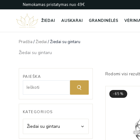
Pereiti
Nemokamas pristatymas nuo 49€
prie
turinio
ŽIEDAI
AUSKARAI
GRANDINĖLĖS
VĖRINI
Pradžia
/
Žiedai
/ Žiedai su gintaru
Žiedai su gintaru
Rodomi visi rezult
PAIEŠKA
-65%
KATEGORIJOS
Žiedai su gintaru