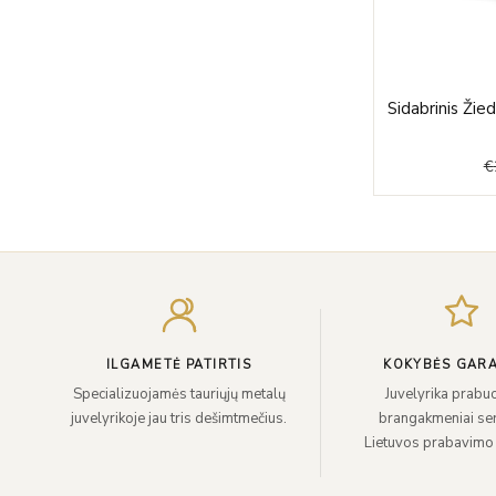
Sidabrinis Žie
€
ILGAMETĖ PATIRTIS
KOKYBĖS GARA
Specializuojamės tauriųjų metalų
Juvelyrika prabuo
juvelyrikoje jau tris dešimtmečius.
brangakmeniai sert
Lietuvos prabavimo