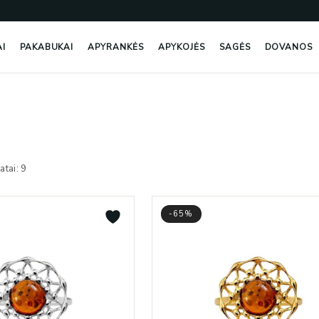
AI
PAKABUKAI
APYRANKĖS
APYKOJĖS
SAGĖS
DOVANOS
Rūšiuojama
pagal
atai: 9
naujausią
-65%