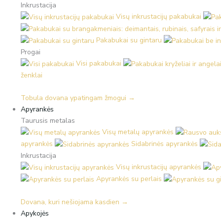
Inkrustacija
Visų inkrustacijų pakabukai
Pakabukai su gintaru
Progai
Visi pakabukai
ženklai
Tobula dovana ypatingam žmogui →
Apyrankės
Taurusis metalas
Visų metalų apyrankės
apyrankės
Sidabrinės apyrankės
Inkrustacija
Visų inkrustacijų apyrankės
Apyrankės su perlais
Dovana, kuri nešiojama kasdien →
Apykojės