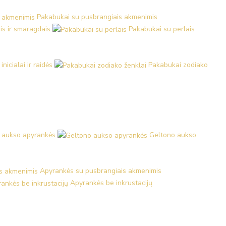
Pakabukai su pusbrangiais akmenimis
is ir smaragdais
Pakabukai su perlais
nicialai ir raidės
Pakabukai zodiako
 aukso apyrankės
Geltono aukso
Apyrankės su pusbrangiais akmenimis
Apyrankės be inkrustacijų