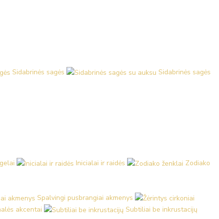
Sidabrinės sagės
Sidabrinės sagės
ngelai
Inicialai ir raidės
Zodiako
Spalvingi pusbrangiai akmenys
malės akcentai
Subtiliai be inkrustacijų