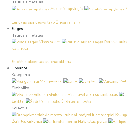
Taurusis metalas
Auksinės apykojės
Lengvas spindesys tavo žingsniams →
Sagės
Taurusis metalas
Visos sagės
Rausvo auks
su auksu
Subtilus akcentas su charakteriu →
Dovanos
Kategorija
Visi gaminiai
Jai
Jam
Vai
Simbolika
Visa juvelyrika su simboliais
ženklai
Širdelės simbolis
Kolekcija
Branga
Žėrintys cirkoniai
Natūralūs perlai