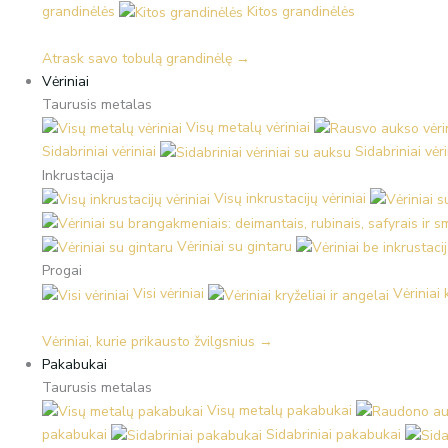
grandinėlės
Kitos grandinėlės
Atrask savo tobulą grandinėlę →
Vėriniai
Taurusis metalas
Visų metalų vėriniai
Sidabriniai vėriniai
Sidabriniai vėr
Inkrustacija
Visų inkrustacijų vėriniai
Vėriniai su gintaru
Progai
Visi vėriniai
Vėriniai 
Vėriniai, kurie prikausto žvilgsnius →
Pakabukai
Taurusis metalas
Visų metalų pakabukai
pakabukai
Sidabriniai pakabukai