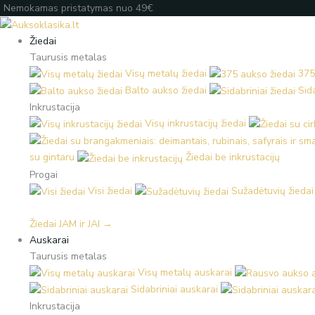
Pereiti
Products
Products
Įveskite
Nemokamas pristatymas nuo 49€
prie
search
search
el.
turinio
paštą
Žiedai
Taurusis metalas
Visų metalų žiedai
375
Balto aukso žiedai
Sida
Inkrustacija
Visų inkrustacijų žiedai
su gintaru
Žiedai be inkrustacijų
Progai
Visi žiedai
Sužadėtuvių žiedai
Žiedai JAM ir JAI →
Auskarai
Taurusis metalas
Visų metalų auskarai
Sidabriniai auskarai
Inkrustacija