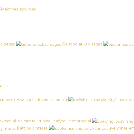
Sidabrinės apykojės
o sagės
Geltono aukso sagės
kams
Lietuvos simbolika
Kryželiai ir a
kmeniai: deimantai, rubinai, safyrai ir smaragdai
Baltijos gintaras
Juvelyrinės e