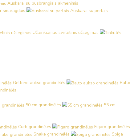
Auskarai su pusbrangiais akmenimis
ir smaragdais
Auskarai su perlais
Užlenkiamas svirtelinis užsegimas
Geltono aukso grandinėlės
Balto
ndinėlės
50 cm grandinėlės
55 cm
Curb grandinėlės
Figaro grandinėlės
Snake grandinėlės
Spiga