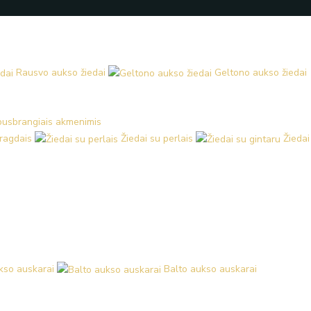
Rausvo aukso žiedai
Geltono aukso žiedai
 pusbrangiais akmenimis
aragdais
Žiedai su perlais
Žiedai
kso auskarai
Balto aukso auskarai