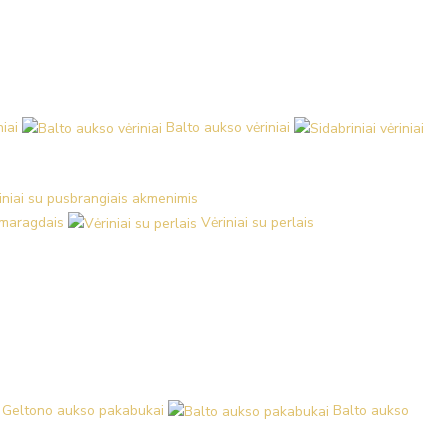
iai
Balto aukso vėriniai
iniai su pusbrangiais akmenimis
 smaragdais
Vėriniai su perlais
Geltono aukso pakabukai
Balto aukso