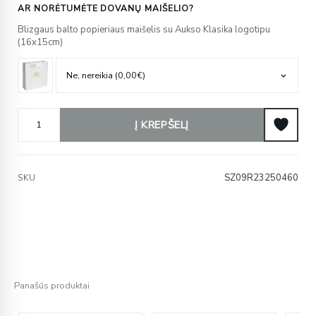
AR NORĖTUMĖTE DOVANŲ MAIŠELIO?
Blizgaus balto popieriaus maišelis su Aukso Klasika logotipu
(16x15cm)
Į KREPŠELĮ
SZ09R23250460
SKU
Panašūs produktai