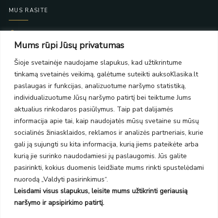
MUS RASITE
Taikos pr. 139
Mums rūpi Jūsų privatumas
PC Molas, Klaipėda
Taikos pr. 141
Šioje svetainėje naudojame slapukus, kad užtikrintume
PC BIG 2, Klaipėda
tinkamą svetainės veikimą, galėtume suteikti auksoKlasika.lt
Šilutės pl. 35
PC Banginis, Klaipėda
paslaugas ir funkcijas, analizuotume naršymo statistiką,
individualizuotume Jūsų naršymo patirtį bei teiktume Jums
NAUJIENLAIŠKIS
aktualius rinkodaros pasiūlymus. Taip pat dalijamės
informacija apie tai, kaip naudojatės mūsų svetaine su mūsų
Prenumeruokite ir gaukite pasiūlymus, naujienas bei riboto
socialinės žiniasklaidos, reklamos ir analizės partneriais, kurie
leidimo kolekcijas.
gali ją sujungti su kita informacija, kurią jiems pateikėte arba
kurią jie surinko naudodamiesi jų paslaugomis. Jūs galite
pasirinkti, kokius duomenis leidžiate mums rinkti spustelėdami
nuorodą „Valdyti pasirinkimus“.
Leisdami visus slapukus, leisite mums užtikrinti geriausią
SIŲSTI
naršymo ir apsipirkimo patirtį.
Prenumeruodami sutinkate su Taisyklėmis ir Privatumo politika.