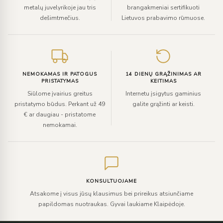
metalų juvelyrikoje jau tris
brangakmeniai sertifikuoti
dešimtmečius.
Lietuvos prabavimo rūmuose.
NEMOKAMAS IR PATOGUS
14 DIENŲ GRĄŽINIMAS AR
PRISTATYMAS
KEITIMAS
Siūlome įvairius greitus
Internetu įsigytus gaminius
pristatymo būdus. Perkant už 49
galite grąžinti ar keisti.
€ ar daugiau - pristatome
nemokamai.
KONSULTUOJAME
Atsakome į visus jūsų klausimus bei prireikus atsiunčiame
papildomas nuotraukas. Gyvai laukiame Klaipėdoje.