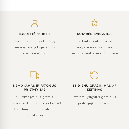
Įveskite
el.
paštą
ILGAMETĖ PATIRTIS
KOKYBĖS GARANTIJA
Specializuojamės tauriųjų
Juvelyrika prabuota, bei
metalų juvelyrikoje jau tris
brangakmeniai sertifikuoti
dešimtmečius.
Lietuvos prabavimo rūmuose.
NEMOKAMAS IR PATOGUS
14 DIENŲ GRĄŽINIMAS AR
PRISTATYMAS
KEITIMAS
Siūlome įvairius greitus
Internetu įsigytus gaminius
pristatymo būdus. Perkant už 49
galite grąžinti ar keisti.
€ ar daugiau - pristatome
nemokamai.