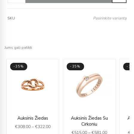
Pasirinkite variantą
SKU
Jums gali patikti
-35%
-35%
-3
ce
Price
Price
Auksinis Žiedas
Auksinis Žiedas Su
Auk
ge:
range:
range:
Cirkoniu
€
308.00
–
€
322.00
72.00
€308.00
€515.00
€
515.00
–
€
581.00
€
5
rough
through
through