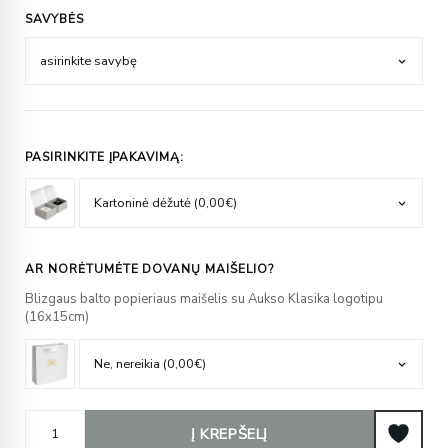
SAVYBĖS
PASIRINKITE ĮPAKAVIMĄ:
AR NORĖTUMĖTE DOVANŲ MAIŠELIO?
Blizgaus balto popieriaus maišelis su Aukso Klasika logotipu
(16x15cm)
Į KREPŠELĮ