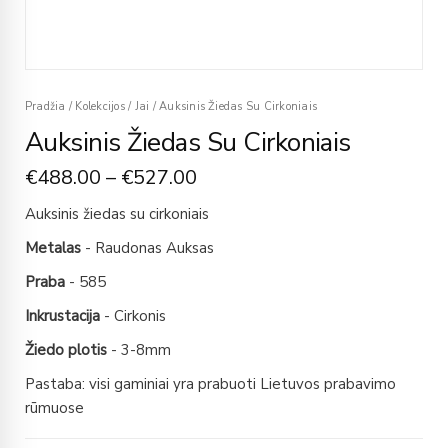
Pradžia
/
Kolekcijos
/
Jai
/
Auksinis Žiedas Su Cirkoniais
Auksinis Žiedas Su Cirkoniais
€
488.00
–
€
527.00
Auksinis žiedas su cirkoniais
Metalas
- Raudonas Auksas
Praba
- 585
Inkrustacija
- Cirkonis
Žiedo plotis
- 3-8mm
Pastaba: visi gaminiai yra prabuoti Lietuvos prabavimo
rūmuose