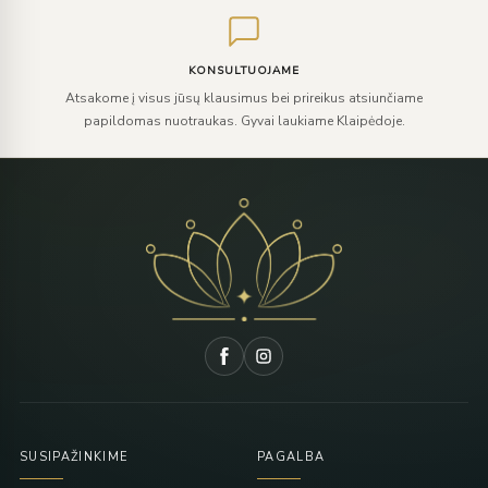
KONSULTUOJAME
Atsakome į visus jūsų klausimus bei prireikus atsiunčiame
papildomas nuotraukas. Gyvai laukiame Klaipėdoje.
SUSIPAŽINKIME
PAGALBA