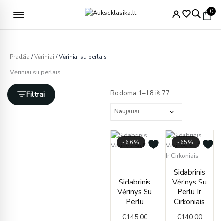
Pereiti
Nemokamas pristatymas nuo 49€
0
prie
turinio
Pradžia
/
Vėriniai
/ Vėriniai su perlais
Vėriniai su perlais
Rūšiuojama
pagal
Rodoma 1–18 iš 77
Filtrai
naujausią
-66%
-65%
Current
Original
price
price
Curren
Origin
Sidabrinis
is:
was:
price
price
Sidabrinis
Vėrinys Su
€49.00.
€145.00.
is:
was:
Vėrinys Su
Perlu Ir
€49.00
€140.
Perlu
Cirkoniais
€
145.00
€
140.00