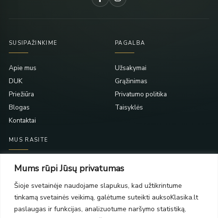
SUSIPAŽINKIME
PAGALBA
Apie mus
Užsakymai
DUK
Grąžinimas
Priežiūra
Privatumo politika
Blogas
Taisyklės
Kontaktai
MUS RASITE
Taikos pr. 139
Mums rūpi Jūsų privatumas
PC Molas, Klaipėda
Taikos pr. 141
Šioje svetainėje naudojame slapukus, kad užtikrintume
PC BIG 2, Klaipėda
tinkamą svetainės veikimą, galėtume suteikti auksoKlasika.lt
Šilutės pl. 35
paslaugas ir funkcijas, analizuotume naršymo statistiką,
PC Banginis, Klaipėda