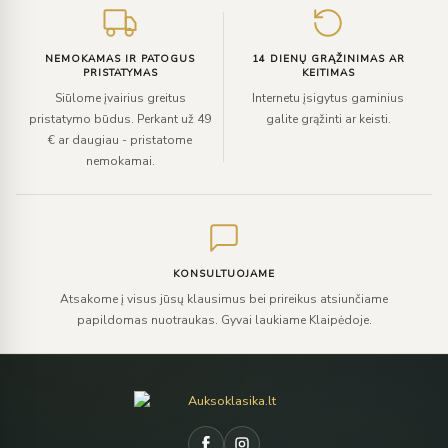
NEMOKAMAS IR PATOGUS
14 DIENŲ GRĄŽINIMAS AR
PRISTATYMAS
KEITIMAS
Siūlome įvairius greitus
Internetu įsigytus gaminius
pristatymo būdus. Perkant už 49
galite grąžinti ar keisti.
€ ar daugiau - pristatome
nemokamai.
KONSULTUOJAME
Atsakome į visus jūsų klausimus bei prireikus atsiunčiame
papildomas nuotraukas. Gyvai laukiame Klaipėdoje.