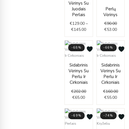
Vėrinys Su
€129.00
Juodais
Perlų
through
Perlais
Vėrinys
€145.00
€
129.00
–
€
90.00
€
145.00
€
53.00
-68%
-66%
Current
Original
Curren
Origin
Sidabrinis
Sidabrinis
price
price
price
price
Vėrinys Su
Vėrinys Su
is:
was:
is:
was:
Perlu Ir
Perlu Ir
€65.00.
€202.00.
€55.00
€160.
Cirkoniais
Cirkoniais
€
202.00
€
160.00
€
65.00
€
55.00
-69%
-74%