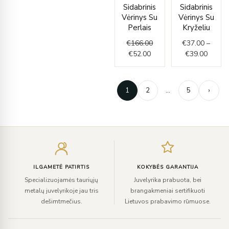
Current
Original
Price
Sidabrinis
Sidabrinis
price
price
range:
Vėrinys Su
Vėrinys Su
is:
was:
€37.0
Perlais
Kryželiu
€52.00.
€166.00.
throug
€
166.00
€
37.00
–
€39.0
€
52.00
€
39.00
1
2
…
5
›
Įveskite
el.
paštą
ILGAMETĖ PATIRTIS
KOKYBĖS GARANTIJA
Specializuojamės tauriųjų
Juvelyrika prabuota, bei
metalų juvelyrikoje jau tris
brangakmeniai sertifikuoti
dešimtmečius.
Lietuvos prabavimo rūmuose.