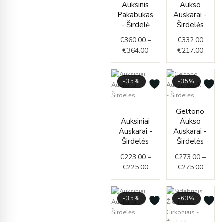
Auksinis
Aukso
€360.00
was:
is:
Pakabukas
Auskarai -
through
€332.
€217.
- Širdelė
Širdelės
€364.00
€
360.00
–
€
332.00
€
364.00
€
217.00
-35%
-35%
Price
Price
Geltono
range:
range
Auksiniai
Aukso
€223.00
€273.
Auskarai -
Auskarai -
through
throu
Širdelės
Širdelės
€225.00
€275.
€
223.00
–
€
273.00
–
€
225.00
€
275.00
-35%
-63%