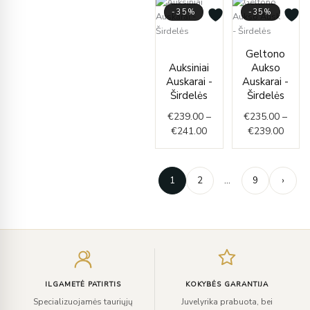
-35%
-35%
Price
Price
Geltono
range:
range
Auksiniai
Aukso
€239.00
€235.
Auskarai -
Auskarai -
through
throu
Širdelės
Širdelės
€241.00
€239.
€
239.00
–
€
235.00
–
€
241.00
€
239.00
1
2
…
9
›
Įveskite
el.
paštą
ILGAMETĖ PATIRTIS
KOKYBĖS GARANTIJA
Specializuojamės tauriųjų
Juvelyrika prabuota, bei