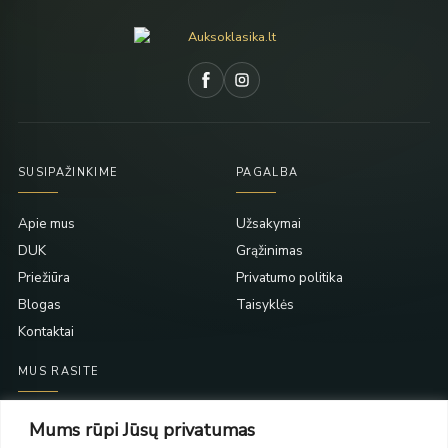
SUSIPAŽINKIME
PAGALBA
Apie mus
Užsakymai
DUK
Grąžinimas
Priežiūra
Privatumo politika
Blogas
Taisyklės
Kontaktai
MUS RASITE
Taikos pr. 139
Mums rūpi Jūsų privatumas
PC Molas, Klaipėda