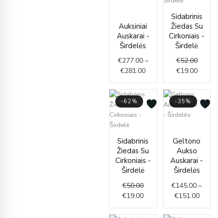
Price
range:
Origin
Curren
Sidabrinis
€277.00
price
price
Auksiniai
Žiedas Su
through
was:
is:
Auskarai -
Cirkoniais -
€281.00
€52.00
€19.00
Širdelės
Širdelė
€
277.00
–
€
52.00
€
281.00
€
19.00
-62%
-35%
Price
Original
Current
range
Sidabrinis
Geltono
price
price
€145.
Žiedas Su
Aukso
was:
is:
throu
Cirkoniais -
Auskarai -
€50.00.
€19.00.
€151.
Širdelė
Širdelės
€
50.00
€
145.00
–
€
19.00
€
151.00