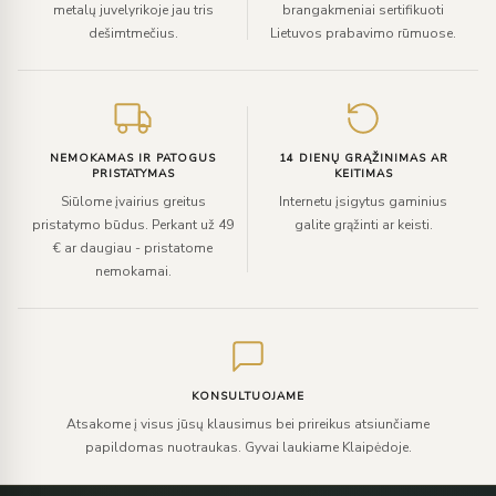
metalų juvelyrikoje jau tris
brangakmeniai sertifikuoti
dešimtmečius.
Lietuvos prabavimo rūmuose.
NEMOKAMAS IR PATOGUS
14 DIENŲ GRĄŽINIMAS AR
PRISTATYMAS
KEITIMAS
Siūlome įvairius greitus
Internetu įsigytus gaminius
pristatymo būdus. Perkant už 49
galite grąžinti ar keisti.
€ ar daugiau - pristatome
nemokamai.
KONSULTUOJAME
Atsakome į visus jūsų klausimus bei prireikus atsiunčiame
papildomas nuotraukas. Gyvai laukiame Klaipėdoje.