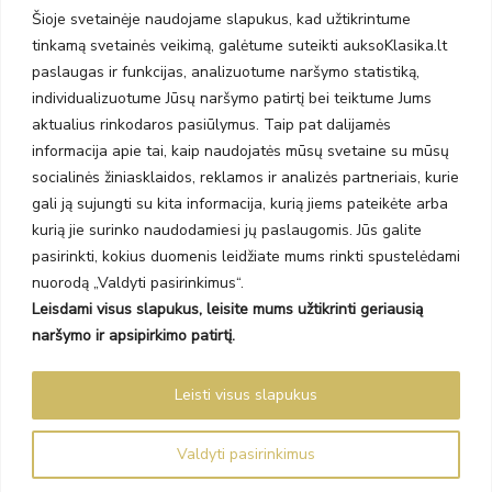
Taikos pr. 141
Šioje svetainėje naudojame slapukus, kad užtikrintume
PC BIG 2, Klaipėda
tinkamą svetainės veikimą, galėtume suteikti auksoKlasika.lt
Šilutės pl. 35
paslaugas ir funkcijas, analizuotume naršymo statistiką,
PC Banginis, Klaipėda
individualizuotume Jūsų naršymo patirtį bei teiktume Jums
NAUJIENLAIŠKIS
aktualius rinkodaros pasiūlymus. Taip pat dalijamės
informacija apie tai, kaip naudojatės mūsų svetaine su mūsų
socialinės žiniasklaidos, reklamos ir analizės partneriais, kurie
Prenumeruokite ir gaukite pasiūlymus, naujienas bei riboto
gali ją sujungti su kita informacija, kurią jiems pateikėte arba
leidimo kolekcijas.
kurią jie surinko naudodamiesi jų paslaugomis. Jūs galite
pasirinkti, kokius duomenis leidžiate mums rinkti spustelėdami
nuorodą „Valdyti pasirinkimus“.
Leisdami visus slapukus, leisite mums užtikrinti geriausią
SIŲSTI
naršymo ir apsipirkimo patirtį.
Prenumeruodami sutinkate su Taisyklėmis ir Privatumo politika.
Leisti visus slapukus
Auksoklasika.lt © 2026 Visos teisės saugomos
Valdyti pasirinkimus
Sprendimas Madiavo.lt