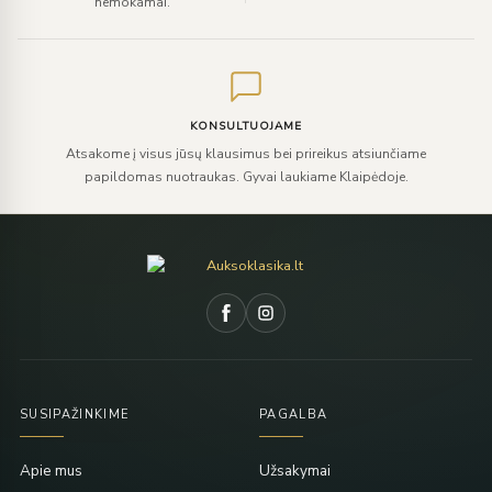
nemokamai.
KONSULTUOJAME
Atsakome į visus jūsų klausimus bei prireikus atsiunčiame
papildomas nuotraukas. Gyvai laukiame Klaipėdoje.
SUSIPAŽINKIME
PAGALBA
Apie mus
Užsakymai