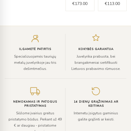
€
173.00
€
113.00
Įveskite
el.
paštą
ILGAMETĖ PATIRTIS
KOKYBĖS GARANTIJA
Specializuojamės tauriųjų
Juvelyrika prabuota, bei
metalų juvelyrikoje jau tris
brangakmeniai sertifikuoti
dešimtmečius.
Lietuvos prabavimo rūmuose.
NEMOKAMAS IR PATOGUS
14 DIENŲ GRĄŽINIMAS AR
PRISTATYMAS
KEITIMAS
Siūlome įvairius greitus
Internetu įsigytus gaminius
pristatymo būdus. Perkant už 49
galite grąžinti ar keisti.
€ ar daugiau - pristatome