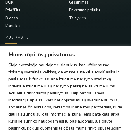
DUK
Grąžinimas
Priežiūra
Privatumo politika
Blogas
Taisyklės
Kontaktai
MUS RASITE
Taikos pr. 139
Mums rūpi Jūsų privatumas
PC Molas, Klaipėda
Taikos pr. 141
Šioje svetainėje naudojame slapukus, kad užtikrintume
PC BIG 2, Klaipėda
tinkamą svetainės veikimą, galėtume suteikti auksoKlasika.lt
Šilutės pl. 35
paslaugas ir funkcijas, analizuotume naršymo statistiką,
PC Banginis, Klaipėda
individualizuotume Jūsų naršymo patirtį bei teiktume Jums
NAUJIENLAIŠKIS
aktualius rinkodaros pasiūlymus. Taip pat dalijamės
informacija apie tai, kaip naudojatės mūsų svetaine su mūsų
socialinės žiniasklaidos, reklamos ir analizės partneriais, kurie
Prenumeruokite ir gaukite pasiūlymus, naujienas bei riboto
gali ją sujungti su kita informacija, kurią jiems pateikėte arba
leidimo kolekcijas.
kurią jie surinko naudodamiesi jų paslaugomis. Jūs galite
pasirinkti, kokius duomenis leidžiate mums rinkti spustelėdami