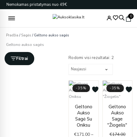
Pereiti
Nemokamas pristatymas nuo 49€
prie
turinio
0
Pradžia
/
Sagės
/ Geltono aukso sagės
Geltono aukso sagės
Rūšiuojama
pagal
Rodomi visi rezultatai: 2
Filtrai
naujausią
-35%
-35%
Price
Origin
Curre
Geltono
Geltono
range:
price
price
Aukso
Aukso
€171.00
was:
is:
Sagė Su
Sage
through
€174.
€113.
Oniksu
"Žiogelis"
€173.00
€
171.00
–
€
174.00