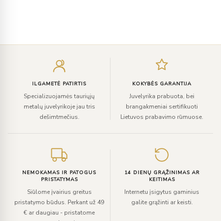
Įveskite
el.
paštą
ILGAMETĖ PATIRTIS
KOKYBĖS GARANTIJA
Specializuojamės tauriųjų
Juvelyrika prabuota, bei
metalų juvelyrikoje jau tris
brangakmeniai sertifikuoti
dešimtmečius.
Lietuvos prabavimo rūmuose.
NEMOKAMAS IR PATOGUS
14 DIENŲ GRĄŽINIMAS AR
PRISTATYMAS
KEITIMAS
Siūlome įvairius greitus
Internetu įsigytus gaminius
pristatymo būdus. Perkant už 49
galite grąžinti ar keisti.
€ ar daugiau - pristatome