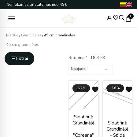
Pereiti
Nemokamas pristatymas nuo 49€
prie
turinio
0
Pradžia
/
Grandinėlės
/ 45 cm grandinėlės
45 cm grandinėlės
Rūšiuojama
pagal
Rodoma 1–18 iš 83
Filtrai
naujausią
-67%
-66%
Price
Curren
Origin
Sidabrinė
range:
price
price
Grandinėlė
Sidabrinė
€21.00
is:
was:
-
Grandinėlė
through
€43.00
€128.
"Coreana"
- Spiga