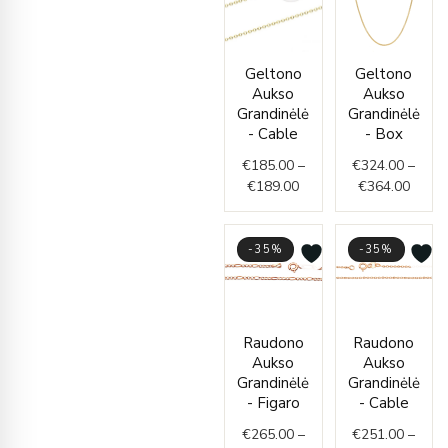
Price
Price
Geltono
Geltono
range:
range
Aukso
Aukso
€185.00
€324.
Grandinėlė
Grandinėlė
through
throu
- Cable
- Box
€189.00
€364.
€
185.00
–
€
324.00
–
€
189.00
€
364.00
-35%
-35%
Price
Price
Raudono
Raudono
range
range:
Aukso
Aukso
€251.
€265.00
Grandinėlė
Grandinėlė
throu
through
- Figaro
- Cable
€356.
€306.00
€
265.00
–
€
251.00
–