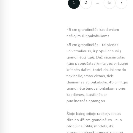
1
2
…
5
›
45 cm grandinėlės kasdieniam
nešiojimui ir pakabukams
45 cm grandinėlės – tai vienas
universaliausių ir populiariausių
grandinėlių ilgių. Dažniausiai tokio
ilgio papuošalas krinta ties viršutine
krūtinės dalimi, todėl dailiai atrodo
tiek nešiojamas vienas, tiek
derinamas su pakabuku. 45 cm ilgio
grandinėlė lengvai pritaikoma prie
kasdienės, klasikinės ar
puošnesnės aprangos.
Šioje kategorijoje rasite įvairaus
dizaino 45 cm grandinėles – nuo
plonų ir subtilių modelių iki
storesnių, išraiškingesnių pynimų.