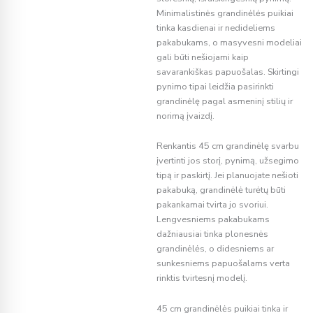
Minimalistinės grandinėlės puikiai
tinka kasdienai ir nedideliems
pakabukams, o masyvesni modeliai
gali būti nešiojami kaip
savarankiškas papuošalas. Skirtingi
pynimo tipai leidžia pasirinkti
grandinėlę pagal asmeninį stilių ir
norimą įvaizdį.
Renkantis 45 cm grandinėlę svarbu
įvertinti jos storį, pynimą, užsegimo
tipą ir paskirtį. Jei planuojate nešioti
pakabuką, grandinėlė turėtų būti
pakankamai tvirta jo svoriui.
Lengvesniems pakabukams
dažniausiai tinka plonesnės
grandinėlės, o didesniems ar
sunkesniems papuošalams verta
rinktis tvirtesnį modelį.
45 cm grandinėlės puikiai tinka ir