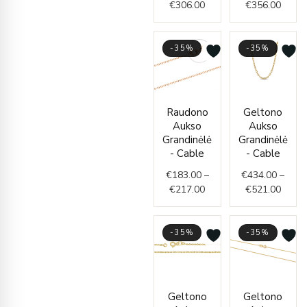
€
306.00
€
356.00
-35%
-35%
Price
Price
Raudono
Geltono
range:
range
Aukso
Aukso
€183.00
€434.
Grandinėlė
Grandinėlė
through
throu
- Cable
- Cable
€217.00
€521.
€
183.00
–
€
434.00
–
€
217.00
€
521.00
-35%
-35%
Original
Current
Price
Geltono
Geltono
price
price
range