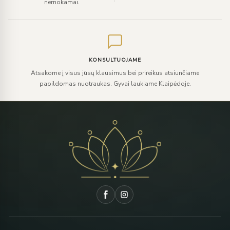
nemokamai.
KONSULTUOJAME
Atsakome į visus jūsų klausimus bei prireikus atsiunčiame
papildomas nuotraukas. Gyvai laukiame Klaipėdoje.