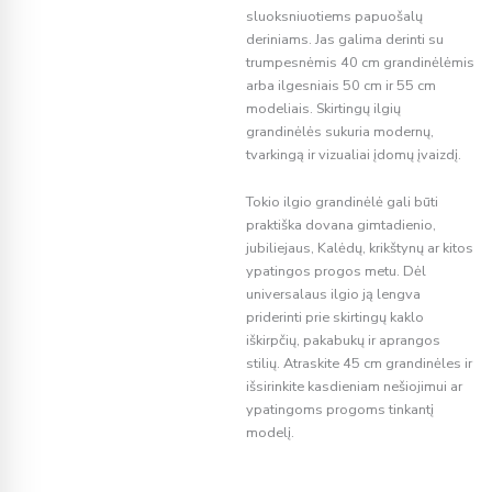
sluoksniuotiems papuošalų
deriniams. Jas galima derinti su
trumpesnėmis 40 cm grandinėlėmis
arba ilgesniais 50 cm ir 55 cm
modeliais. Skirtingų ilgių
grandinėlės sukuria modernų,
tvarkingą ir vizualiai įdomų įvaizdį.
Tokio ilgio grandinėlė gali būti
praktiška dovana gimtadienio,
jubiliejaus, Kalėdų, krikštynų ar kitos
ypatingos progos metu. Dėl
universalaus ilgio ją lengva
priderinti prie skirtingų kaklo
iškirpčių, pakabukų ir aprangos
stilių. Atraskite 45 cm grandinėles ir
išsirinkite kasdieniam nešiojimui ar
ypatingoms progoms tinkantį
modelį.