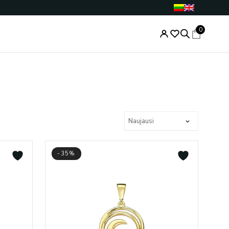
0
-35%