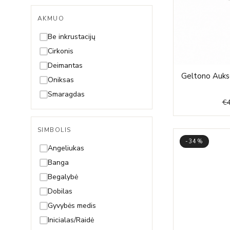
AKMUO
Be inkrustacijų
Cirkonis
Deimantas
Geltono Aukso
Oniksas
Smaragdas
€
SIMBOLIS
-34%
Angeliukas
Banga
Begalybė
Dobilas
Gyvybės medis
Inicialas/Raidė