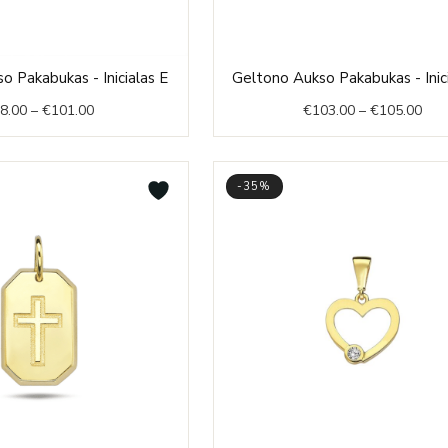
Price
Pric
o Pakabukas - Inicialas E
Geltono Aukso Pakabukas - Inic
range:
rang
8.00
–
€
101.00
€
103.00
–
€
105.00
€98.00
€10
through
thr
€101.00
€10
-35%