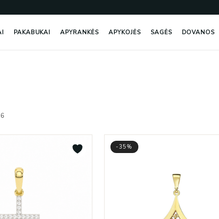
AI
PAKABUKAI
APYRANKĖS
APYKOJĖS
SAGĖS
DOVANOS
Rūšiuojama
pagal
76
naujausią
-35%