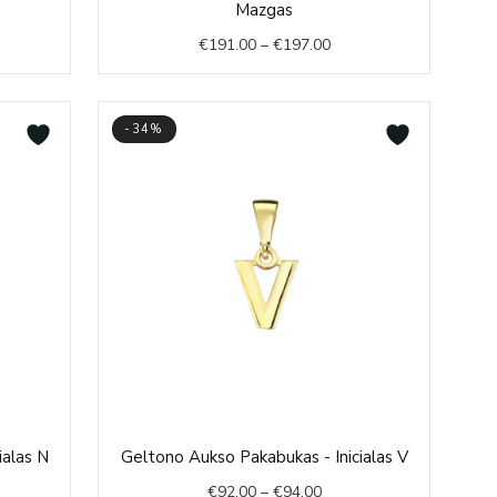
range:
Mazgas
€191.00
€
191.00
–
€
197.00
.00.
through
€197.00
-34%
ent
Price
ialas N
Geltono Aukso Pakabukas - Inicialas V
range:
€
92.00
–
€
94.00
€92.00