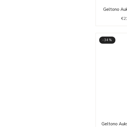
Geltono Auk
€
2
-34%
Geltono Auks