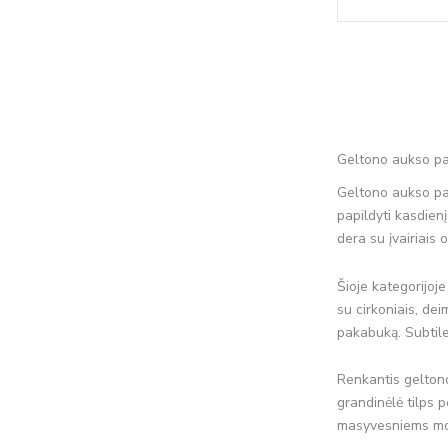
Geltono aukso pak
Geltono aukso paka
papildyti kasdien
dera su įvairiais 
Šioje kategorijoj
su cirkoniais, dei
pakabuką. Subtiles
Renkantis geltono 
grandinėlė tilps 
masyvesniems mode