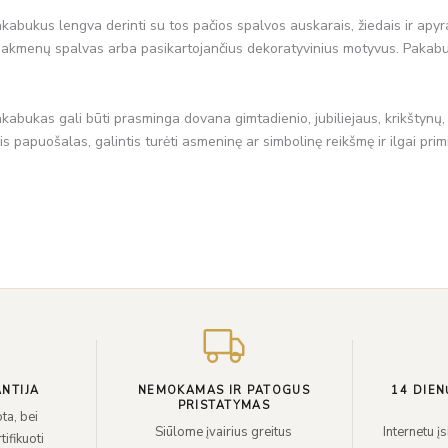
abukus lengva derinti su tos pačios spalvos auskarais, žiedais ir apyran
akmenų spalvas arba pasikartojančius dekoratyvinius motyvus. Pakabuką 
abukas gali būti prasminga dovana gimtadienio, jubiliejaus, krikštynų, v
s papuošalas, galintis turėti asmeninę ar simbolinę reikšmę ir ilgai prim
NTIJA
NEMOKAMAS IR PATOGUS
14 DIEN
PRISTATYMAS
ta, bei
Siūlome įvairius greitus
Internetu į
ifikuoti