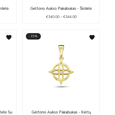
e
Price
rdelė
Geltono Aukso Pakabukas - Širdelė
e:
range:
€
340.00
–
€
344.00
1.00
€340.00
ough
through
3.00
€344.00
-35%
ent
Price
elis Su
Geltono Aukso Pakabukas - Keltų