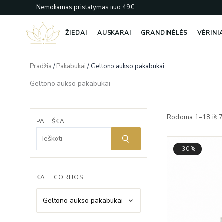
Pereiti
Nemokamas pristatymas nuo 49€
prie
turinio
ŽIEDAI
AUSKARAI
GRANDINĖLĖS
VĖRINI
Pradžia
/
Pakabukai
/ Geltono aukso pakabukai
Geltono aukso pakabukai
Rodoma 1–18 iš 
PAIEŠKA
-30%
KATEGORIJOS
Geltono aukso pakabukai