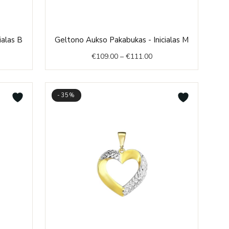
e
Price
ialas B
Geltono Aukso Pakabukas - Inicialas M
e:
range:
€
109.00
–
€
111.00
3.00
€109.00
ough
through
5.00
€111.00
-35%