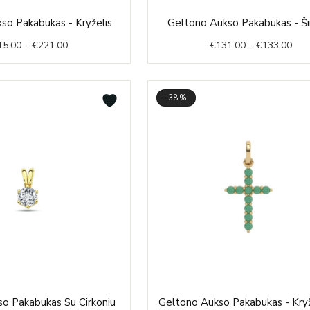
Price
Pric
so Pakabukas - Kryželis
Geltono Aukso Pakabukas - Ši
range:
rang
15.00
–
€
221.00
€
131.00
–
€
133.00
€215.00
€13
through
thr
€221.00
€13
-38%
Price
Original
Curr
o Pakabukas Su Cirkoniu
Geltono Aukso Pakabukas - Kryž