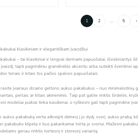
through
€162.00.
€105
€90.00
1
2
…
5
›
abukai klasikiniam ir elegantiškam įvaizdžiui
bukai – tai klasikiniai ir lengvai derinami papuošalai, išsiskiriantys šilt
į įvaizdį, tapti pagrindiniu grandinėlės akcentu arba suteikti šventinei 
odos tonais ir kitais tos pačios spalvos papuošalais.
e rasite įvairaus dizaino geltono aukso pakabukus – nuo minimalistinių g
mantais, perlais ar kitais akmenimis. Taip pat galite rinktis širdelės, kr
ni modeliai puikiai tinka kasdienai, o ryškesni gali tapti pagrindine įvai
aukso pakabuką verta atkreipti dėmesį į jo dydį, svorį, aukso prabą, kilpe
per pakabuko kilpelę ir bus pakankamai tvirta jo svoriui. Mažesni pakabu
liams geriau rinktis tvirtesnį ir storesnį variantą.