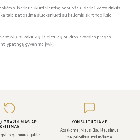
kėmis. Norint sukurti vientisą papuošalų derinį, verta rinktis
taip pat galima sluoksniuoti su keliomis skirtingo ilgio
estuvių, sukaktuvių, išleistuvių ar kitos svarbios progos
inti ypatingą gyvenimo įvykį.
Įveskite
el.
paštą
Ų GRĄŽINIMAS AR
KONSULTUOJAME
KEITIMAS
Atsakome į visus jūsų klausimus
sigytus gaminius galite
bei prireikus atsiunčiame