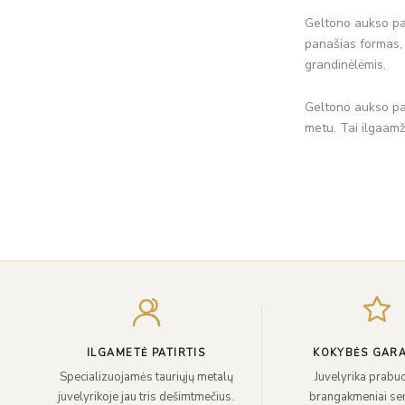
Geltono aukso pak
panašias formas, 
grandinėlėmis.
Geltono aukso pak
metu. Tai ilgaamži
ILGAMETĖ PATIRTIS
KOKYBĖS GARA
Specializuojamės tauriųjų metalų
Juvelyrika prabuo
juvelyrikoje jau tris dešimtmečius.
brangakmeniai sert