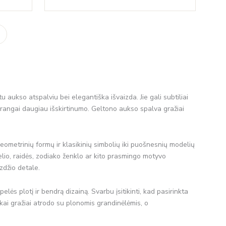
.00.
through
€94.00
u aukso atspalviu bei elegantiška išvaizda. Jie gali subtiliai
aprangai daugiau išskirtinumo. Geltono aukso spalva gražiai
eometrinių formų ir klasikinių simbolių iki puošnesnių modelių
yželio, raidės, zodiako ženklo ar kito prasmingo motyvo
zdžio detale.
lės plotį ir bendrą dizainą. Svarbu įsitikinti, kad pasirinkta
kai gražiai atrodo su plonomis grandinėlėmis, o