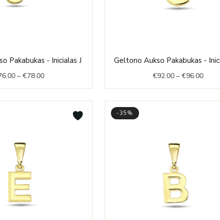
Price
Price
o Pakabukas - Inicialas J
Geltono Aukso Pakabukas - Inic
range:
range
76.00
–
€
78.00
€
92.00
–
€
96.00
€76.00
€92.
through
thro
€78.00
€96.
-35%