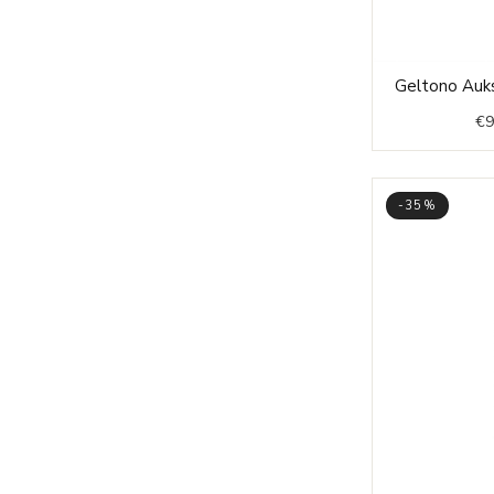
Geltono Auks
€
9
-35%