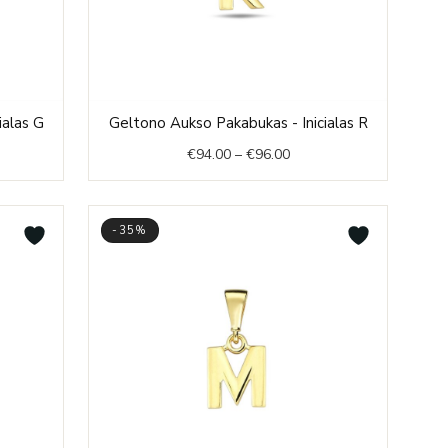
Price
ialas G
Geltono Aukso Pakabukas - Inicialas R
:
range:
€
94.00
–
€
96.00
00
€94.00
ugh
through
00
€96.00
-35%