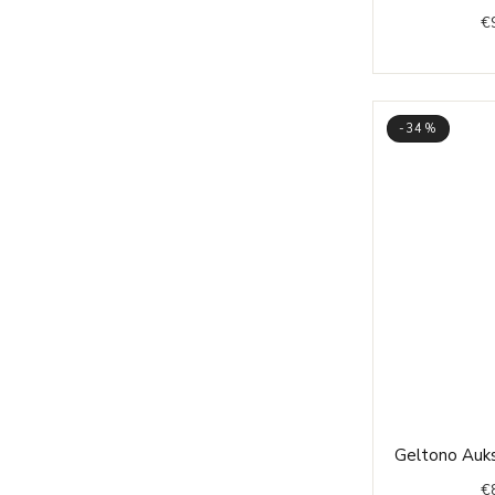
€
-34%
Geltono Auks
€