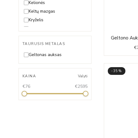
Kelionės
Keltų mazgas
Kryželis
Lietuva
Muzika
Geltono Auks
TAURUSIS METALAS
Pėdutė
€
Širdelė
Geltonas auksas
Sparnai
Zodiako ženklas
-35%
KAINA
Valyti
Žvaigždė
€76
€2595