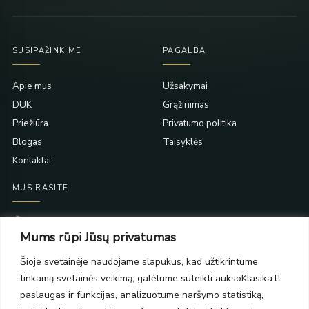
SUSIPAŽINKIME
PAGALBA
Apie mus
Užsakymai
DUK
Grąžinimas
Priežiūra
Privatumo politika
Blogas
Taisyklės
Kontaktai
MUS RASITE
Taikos pr. 139
Mums rūpi Jūsų privatumas
PC Molas, Klaipėda
Taikos pr. 141
Šioje svetainėje naudojame slapukus, kad užtikrintume
PC BIG 2, Klaipėda
tinkamą svetainės veikimą, galėtume suteikti auksoKlasika.lt
Šilutės pl. 35
PC Banginis, Klaipėda
paslaugas ir funkcijas, analizuotume naršymo statistiką,