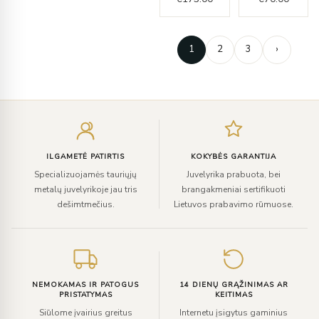
1
2
3
›
Įveskite
el.
paštą
ILGAMETĖ PATIRTIS
KOKYBĖS GARANTIJA
Specializuojamės tauriųjų
Juvelyrika prabuota, bei
metalų juvelyrikoje jau tris
brangakmeniai sertifikuoti
dešimtmečius.
Lietuvos prabavimo rūmuose.
NEMOKAMAS IR PATOGUS
14 DIENŲ GRĄŽINIMAS AR
PRISTATYMAS
KEITIMAS
Siūlome įvairius greitus
Internetu įsigytus gaminius