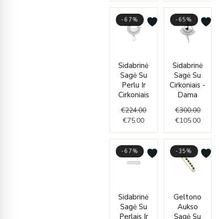
-67%
-65%
Current
Original
Origin
Curre
Sidabrinė
Sidabrinė
price
price
price
price
Sagė Su
Sagė Su
is:
was:
was:
is:
Perlu Ir
Cirkoniais -
€75.00.
€224.00.
€300.
€105.
Cirkoniais
Dama
€
224.00
€
300.00
€
75.00
€
105.00
-67%
-35%
Current
Original
Price
Sidabrinė
Geltono
price
price
range
Sagė Su
Aukso
is:
was:
€171.
Perlais Ir
Sagė Su