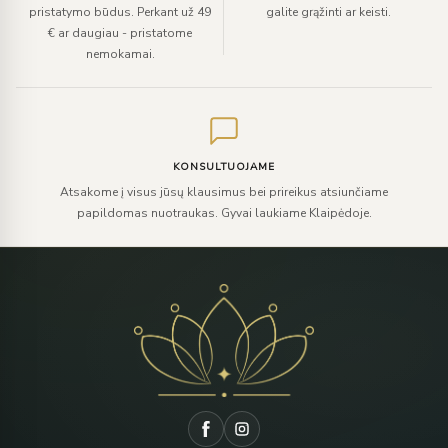
pristatymo būdus. Perkant už 49
galite grąžinti ar keisti.
€ ar daugiau - pristatome
nemokamai.
KONSULTUOJAME
Atsakome į visus jūsų klausimus bei prireikus atsiunčiame
papildomas nuotraukas. Gyvai laukiame Klaipėdoje.