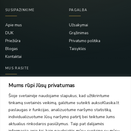
SUSIPAŽINKIME
PAGALBA
Apie mus
Užsakymai
DUK
Grąžinimas
Priežiūra
Privatumo politika
Blogas
Taisyklės
Kontaktai
MUS RASITE
Taikos pr. 139
Mums rūpi Jūsų privatumas
PC Molas, Klaipėda
Taikos pr. 141
Šioje svetainėje naudojame slapukus, kad užtikrintume
PC BIG 2, Klaipėda
tinkamą svetainės veikimą, galėtume suteikti auksoKlasika.lt
Šilutės pl. 35
paslaugas ir funkcijas, analizuotume naršymo statistiką,
PC Banginis, Klaipėda
individualizuotume Jūsų naršymo patirtį bei teiktume Jums
NAUJIENLAIŠKIS
aktualius rinkodaros pasiūlymus. Taip pat dalijamės
informacija apie tai, kaip naudojatės mūsų svetaine su mūsų