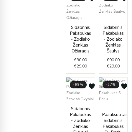
Origin
Curren
Original
Current
price
price
Sidabrinis
Sidabrinis
price
price
was:
is:
Pakabukas
Pakabukas
was:
is:
€90.00
€29.00
- Zodiako
- Zodiako
€90.00.
€29.00.
Ženklas
Ženklas
Ožiaragis
Šaulys
€
90.00
€
90.00
€
29.00
€
29.00
-68%
-67%
Original
Current
Curren
Origin
Sidabrinis
price
price
price
price
Pakabukas
Paauksuotas
was:
is:
is:
was:
- Zodiako
Sidabrinis
€90.00.
€29.00.
€35.00
€106.
Ženklas
Pakabukas