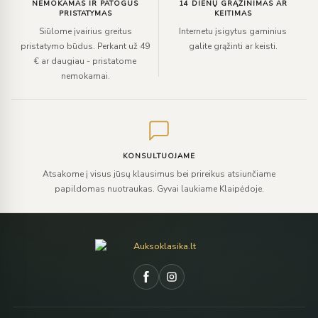
NEMOKAMAS IR PATOGUS
14 DIENŲ GRĄŽINIMAS AR
PRISTATYMAS
KEITIMAS
Siūlome įvairius greitus
Internetu įsigytus gaminius
pristatymo būdus. Perkant už 49
galite grąžinti ar keisti.
€ ar daugiau - pristatome
nemokamai.
KONSULTUOJAME
Atsakome į visus jūsų klausimus bei prireikus atsiunčiame
papildomas nuotraukas. Gyvai laukiame Klaipėdoje.