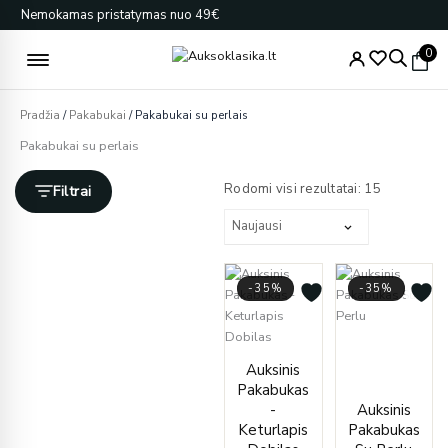
Pereiti
Nemokamas pristatymas nuo 49€
prie
turinio
0
Pradžia
/
Pakabukai
/ Pakabukai su perlais
Pakabukai su perlais
Rūšiuojam
pagal
Rodomi visi rezultatai: 15
Filtrai
naujausią
-35%
-35%
Origin
Curre
Price
price
price
Auksinis
range:
was:
is:
Pakabukas
€163.00
€372.
€243.
-
Auksinis
through
Keturlapis
Pakabukas
€251.00