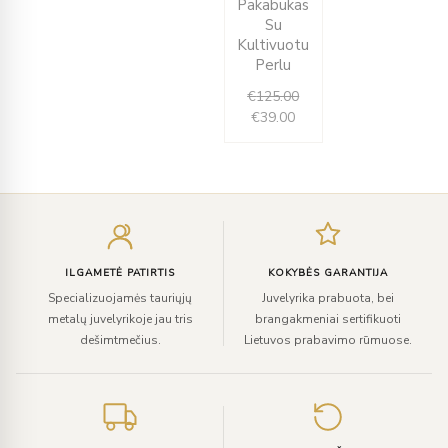
Pakabukas
is:
was:
Su
€39.00.
€125.00.
Kultivuotu
Perlu
€
125.00
€
39.00
Įveskite
el.
paštą
ILGAMETĖ PATIRTIS
KOKYBĖS GARANTIJA
Specializuojamės tauriųjų
Juvelyrika prabuota, bei
metalų juvelyrikoje jau tris
brangakmeniai sertifikuoti
dešimtmečius.
Lietuvos prabavimo rūmuose.