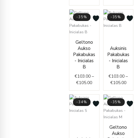
-35%
-35%
Price
Price
range
Geltono
range:
€103.
Aukso
Auksinis
€103.00
throu
Pakabukas
Pakabukas
through
€105.
- Inicialas
- Inicialas
€105.00
B
B
€
103.00
–
€
103.00
–
€
105.00
€
105.00
-34%
-35%
Price
range:
Price
Geltono
€94.00
range
Aukso
through
€109.