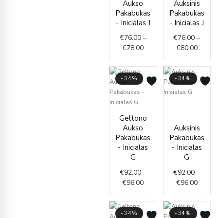
Aukso
Auksinis
€76.00
throug
Pakabukas
Pakabukas
through
€80.0
- Inicialas J
- Inicialas J
€78.00
€
76.00
–
€
76.00
–
€
78.00
€
80.00
-34%
-34%
Price
Price
range:
Geltono
range:
€92.0
Aukso
Auksinis
€92.00
throug
Pakabukas
Pakabukas
through
€96.0
- Inicialas
- Inicialas
€96.00
G
G
€
92.00
–
€
92.00
–
€
96.00
€
96.00
-34%
-34%