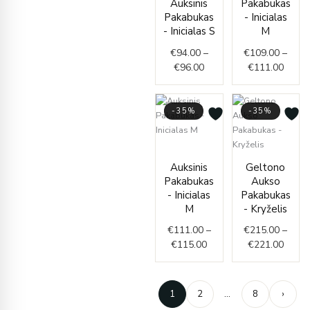
Auksinis
Pakabukas
€96.00
throu
Pakabukas
- Inicialas
€111.
- Inicialas S
M
€
94.00
–
€
109.00
–
€
96.00
€
111.00
-35%
-35%
Price
range:
Price
Auksinis
Geltono
€111.00
range
Pakabukas
Aukso
through
€215.
- Inicialas
Pakabukas
€115.00
throu
M
- Kryželis
€221.
€
111.00
–
€
215.00
–
€
115.00
€
221.00
1
2
…
8
›