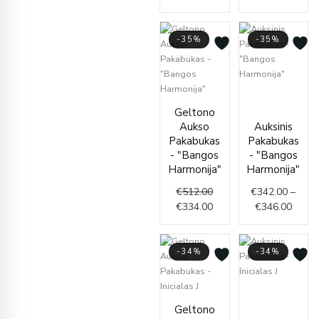
-35%
-35%
Price
Original
Current
range
Geltono
price
price
€342.
Aukso
Auksinis
was:
is:
throu
Pakabukas
Pakabukas
€512.00.
€334.00.
€346.
- "Bangos
- "Bangos
Harmonija"
Harmonija"
€
512.00
€
342.00
–
€
334.00
€
346.00
-34%
-34%
Price
Price
range:
Geltono
range:
€76.0