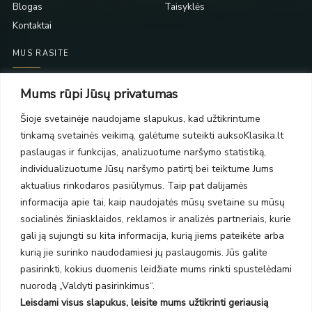
Blogas
Taisyklės
Kontaktai
MUS RASITE
Taikos pr. 139
Mums rūpi Jūsų privatumas
PC Molas, Klaipėda
Taikos pr. 141
Šioje svetainėje naudojame slapukus, kad užtikrintume
PC BIG 2, Klaipėda
tinkamą svetainės veikimą, galėtume suteikti auksoKlasika.lt
Šilutės pl. 35
paslaugas ir funkcijas, analizuotume naršymo statistiką,
PC Banginis, Klaipėda
individualizuotume Jūsų naršymo patirtį bei teiktume Jums
NAUJIENLAIŠKIS
aktualius rinkodaros pasiūlymus. Taip pat dalijamės
informacija apie tai, kaip naudojatės mūsų svetaine su mūsų
socialinės žiniasklaidos, reklamos ir analizės partneriais, kurie
Prenumeruokite ir gaukite pasiūlymus, naujienas bei riboto
gali ją sujungti su kita informacija, kurią jiems pateikėte arba
leidimo kolekcijas.
kurią jie surinko naudodamiesi jų paslaugomis. Jūs galite
pasirinkti, kokius duomenis leidžiate mums rinkti spustelėdami
nuorodą „Valdyti pasirinkimus“.
Leisdami visus slapukus, leisite mums užtikrinti geriausią
SIŲSTI