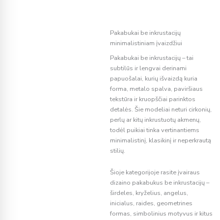
Pakabukai be inkrustacijų
minimalistiniam įvaizdžiui
Pakabukai be inkrustacijų – tai
subtilūs ir lengvai derinami
papuošalai, kurių išvaizdą kuria
forma, metalo spalva, paviršiaus
tekstūra ir kruopščiai parinktos
detalės. Šie modeliai neturi cirkonių,
perlų ar kitų inkrustuotų akmenų,
todėl puikiai tinka vertinantiems
minimalistinį, klasikinį ir neperkrautą
stilių.
Šioje kategorijoje rasite įvairaus
dizaino pakabukus be inkrustacijų –
širdeles, kryželius, angelus,
inicialus, raides, geometrines
formas, simbolinius motyvus ir kitus