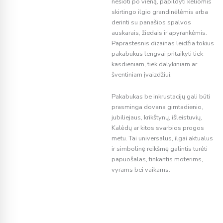
nešioti po vieną, papildyti keliomis
skirtingo ilgio grandinėlėmis arba
derinti su panašios spalvos
auskarais, žiedais ir apyrankėmis.
Paprastesnis dizainas leidžia tokius
pakabukus lengvai pritaikyti tiek
kasdieniam, tiek dalykiniam ar
šventiniam įvaizdžiui.
Pakabukas be inkrustacijų gali būti
prasminga dovana gimtadienio,
jubiliejaus, krikštynų, išleistuvių,
Kalėdų ar kitos svarbios progos
metu. Tai universalus, ilgai aktualus
ir simbolinę reikšmę galintis turėti
papuošalas, tinkantis moterims,
vyrams bei vaikams.