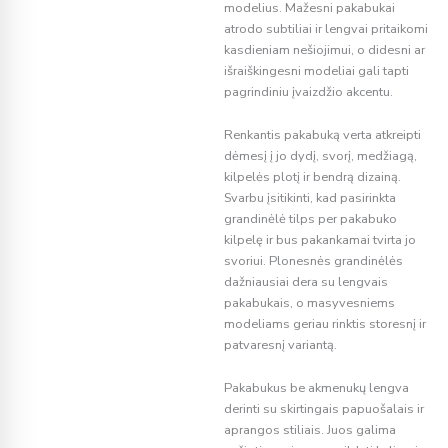
modelius. Mažesni pakabukai
atrodo subtiliai ir lengvai pritaikomi
kasdieniam nešiojimui, o didesni ar
išraiškingesni modeliai gali tapti
pagrindiniu įvaizdžio akcentu.
Renkantis pakabuką verta atkreipti
dėmesį į jo dydį, svorį, medžiagą,
kilpelės plotį ir bendrą dizainą.
Svarbu įsitikinti, kad pasirinkta
grandinėlė tilps per pakabuko
kilpelę ir bus pakankamai tvirta jo
svoriui. Plonesnės grandinėlės
dažniausiai dera su lengvais
pakabukais, o masyvesniems
modeliams geriau rinktis storesnį ir
patvaresnį variantą.
Pakabukus be akmenukų lengva
derinti su skirtingais papuošalais ir
aprangos stiliais. Juos galima