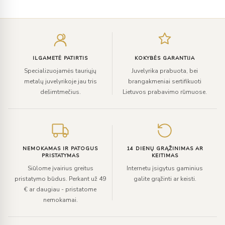
Įveskite
el.
paštą
ILGAMETĖ PATIRTIS
KOKYBĖS GARANTIJA
Specializuojamės tauriųjų
Juvelyrika prabuota, bei
metalų juvelyrikoje jau tris
brangakmeniai sertifikuoti
dešimtmečius.
Lietuvos prabavimo rūmuose.
NEMOKAMAS IR PATOGUS
14 DIENŲ GRĄŽINIMAS AR
PRISTATYMAS
KEITIMAS
Siūlome įvairius greitus
Internetu įsigytus gaminius
pristatymo būdus. Perkant už 49
galite grąžinti ar keisti.
€ ar daugiau - pristatome
nemokamai.