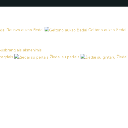
Rausvo aukso žiedai
Geltono aukso žiedai
 pusbrangiais akmenimis
aragdais
Žiedai su perlais
Žiedai