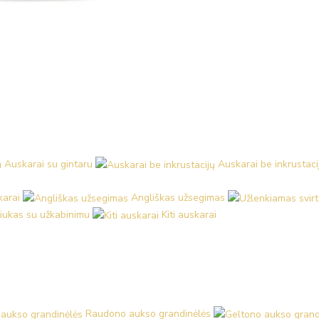
Auskarai su gintaru
Auskarai be inkrustaci
karai
Angliškas užsegimas
iukas su užkabinimu
Kiti auskarai
Raudono aukso grandinėlės