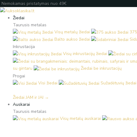
Pereiti
Products
Products
Įveskite
Nemokamas pristatymas nuo 49€
prie
search
search
el.
turinio
paštą
Žiedai
Taurusis metalas
Visų metalų žiedai
375
Balto aukso žiedai
Sida
Inkrustacija
Visų inkrustacijų žiedai
su gintaru
Žiedai be inkrustacijų
Progai
Visi žiedai
Sužadėtuvių žiedai
Žiedai JAM ir JAI →
Auskarai
Taurusis metalas
Visų metalų auskarai