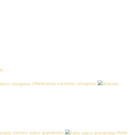
jų
Užlenkiamas svirtelinis užsegimas
Geltono aukso grandinėlės
Balto