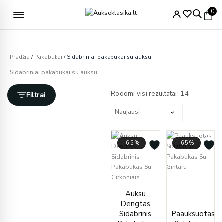
Pereiti
Nemokamas pristatymas nuo 49€
0
prie
turinio
Pradžia
/
Pakabukai
/ Sidabriniai pakabukai su auksu
Sidabriniai pakabukai su auksu
Rūšiuojam
pagal
Rodomi visi rezultatai: 14
Filtrai
naujausią
-65%
-65%
Curren
Origin
Original
Current
price
price
Auksu
price
price
is:
was:
Dengtas
was:
is:
€49.00
€140.
Sidabrinis
Paauksuotas
€95.00.
€33.00.