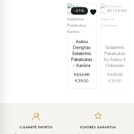
-65%
NETURIME
Curren
Origin
Current
Original
price
price
Auksu
price
price
is:
was:
Dengtas
Sidabrinis
is:
was:
€39.00
€125.
Sidabrinis
Pakabukas
€39.00.
€112.00.
Pakabukas
Su Auksu Ir
- Karūna
Cirkoniais
€
112.00
€
125.00
€
39.00
€
39.00
Įveskite
el.
paštą
ILGAMETĖ PATIRTIS
KOKYBĖS GARANTIJA