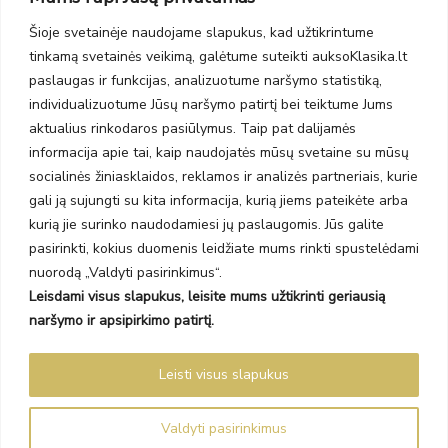
PC Molas, Klaipėda
Taikos pr. 141
Šioje svetainėje naudojame slapukus, kad užtikrintume
PC BIG 2, Klaipėda
tinkamą svetainės veikimą, galėtume suteikti auksoKlasika.lt
Šilutės pl. 35
paslaugas ir funkcijas, analizuotume naršymo statistiką,
PC Banginis, Klaipėda
individualizuotume Jūsų naršymo patirtį bei teiktume Jums
NAUJIENLAIŠKIS
aktualius rinkodaros pasiūlymus. Taip pat dalijamės
informacija apie tai, kaip naudojatės mūsų svetaine su mūsų
socialinės žiniasklaidos, reklamos ir analizės partneriais, kurie
Prenumeruokite ir gaukite pasiūlymus, naujienas bei riboto
gali ją sujungti su kita informacija, kurią jiems pateikėte arba
leidimo kolekcijas.
kurią jie surinko naudodamiesi jų paslaugomis. Jūs galite
pasirinkti, kokius duomenis leidžiate mums rinkti spustelėdami
nuorodą „Valdyti pasirinkimus“.
Leisdami visus slapukus, leisite mums užtikrinti geriausią
SIŲSTI
naršymo ir apsipirkimo patirtį.
Prenumeruodami sutinkate su Taisyklėmis ir Privatumo politika.
Leisti visus slapukus
Auksoklasika.lt © 2026 Visos teisės saugomos
Valdyti pasirinkimus
Sprendimas Madiavo.lt