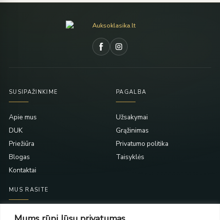
SUSIPAŽINKIME
PAGALBA
Apie mus
Užsakymai
DUK
Grąžinimas
Priežiūra
Privatumo politika
Blogas
Taisyklės
Kontaktai
MUS RASITE
Taikos pr. 139
Mums rūpi Jūsų privatumas