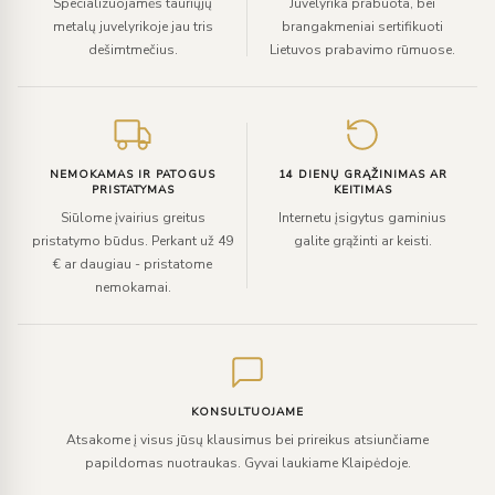
Specializuojamės tauriųjų
Juvelyrika prabuota, bei
metalų juvelyrikoje jau tris
brangakmeniai sertifikuoti
dešimtmečius.
Lietuvos prabavimo rūmuose.
NEMOKAMAS IR PATOGUS
14 DIENŲ GRĄŽINIMAS AR
PRISTATYMAS
KEITIMAS
Siūlome įvairius greitus
Internetu įsigytus gaminius
pristatymo būdus. Perkant už 49
galite grąžinti ar keisti.
€ ar daugiau - pristatome
nemokamai.
KONSULTUOJAME
Atsakome į visus jūsų klausimus bei prireikus atsiunčiame
papildomas nuotraukas. Gyvai laukiame Klaipėdoje.