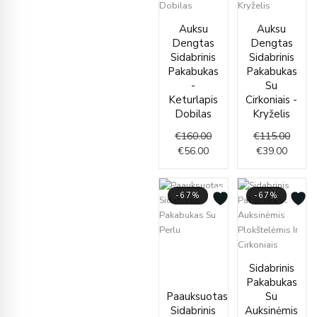
Current
Original
Curren
Origin
Auksu
Auksu
price
price
price
price
Dengtas
Dengtas
is:
was:
is:
was:
Sidabrinis
Sidabrinis
€56.00.
€160.00.
€39.00
€115.
Pakabukas
Pakabukas
-
Su
Keturlapis
Cirkoniais -
Dobilas
Kryželis
€
160.00
€
115.00
€
56.00
€
39.00
-67%
-67%
Original
Current
price
price
Curren
Origin
Sidabrinis
was:
is:
price
price
Pakabukas
€75.00.
€25.00.
is:
was:
Paauksuotas
Su
€65.00
€195.
Sidabrinis
Auksinėmis