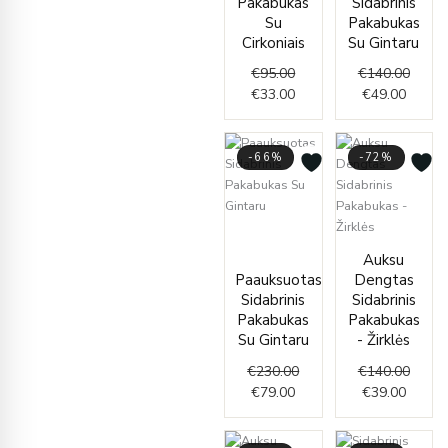
Pakabukas
Sidabrinis
Su
Pakabukas
Cirkoniais
Su Gintaru
€
95.00
€
140.00
€
33.00
€
49.00
-66%
-72%
Current
Original
price
price
Curren
Origin
Auksu
is:
was:
price
price
Paauksuotas
Dengtas
€79.00.
€230.00.
is:
was:
Sidabrinis
Sidabrinis
€39.00
€140.
Pakabukas
Pakabukas
Su Gintaru
- Žirklės
€
230.00
€
140.00
€
79.00
€
39.00