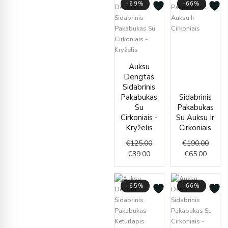
-69%
-66%
Curren
Origin
price
price
Current
Original
is:
was:
Auksu
price
price
€65.00
€190.
Dengtas
is:
was:
Sidabrinis
€39.00.
€125.00.
Pakabukas
Sidabrinis
Su
Pakabukas
Cirkoniais -
Su Auksu Ir
Kryželis
Cirkoniais
€
125.00
€
190.00
€
39.00
€
65.00
-65%
-66%