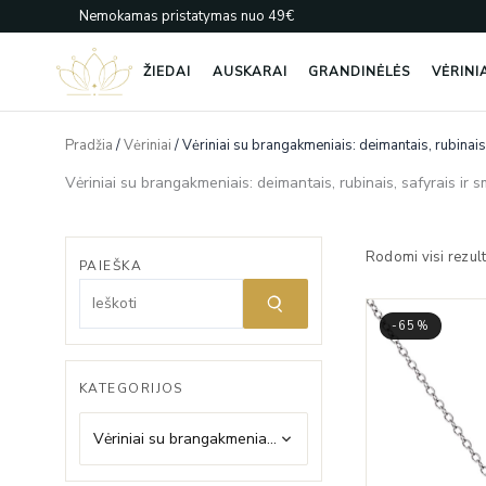
Pereiti
Nemokamas pristatymas nuo 49€
prie
turinio
ŽIEDAI
AUSKARAI
GRANDINĖLĖS
VĖRINI
Pradžia
/
Vėriniai
/ Vėriniai su brangakmeniais: deimantais, rubinais
Vėriniai su brangakmeniais: deimantais, rubinais, safyrais ir 
Rodomi visi rezult
PAIEŠKA
-65%
KATEGORIJOS
Vėriniai su brangakmeniais: deimantais, rubinais, safyrais