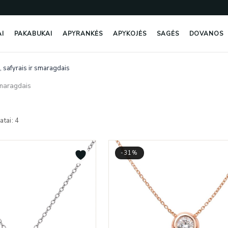
AI
PAKABUKAI
APYRANKĖS
APYKOJĖS
SAGĖS
DOVANOS
, safyrais ir smaragdais
smaragdais
Rūšiuojama
pagal
atai: 4
naujausią
-31%
 ir smaragdais