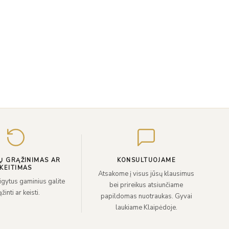
Įveskite
el.
paštą
Ų GRĄŽINIMAS AR
KONSULTUOJAME
KEITIMAS
Atsakome į visus jūsų klausimus
sigytus gaminius galite
bei prireikus atsiunčiame
žinti ar keisti.
papildomas nuotraukas. Gyvai
laukiame Klaipėdoje.