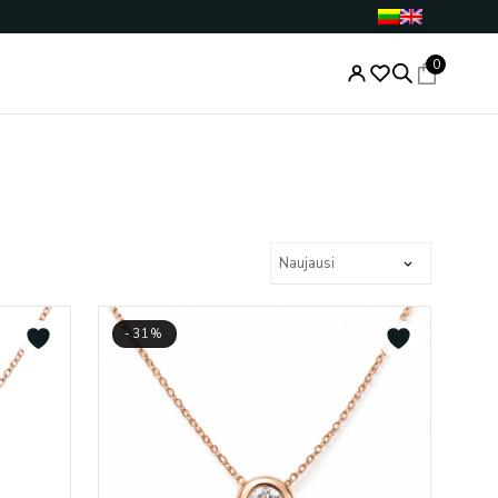
0
-31%