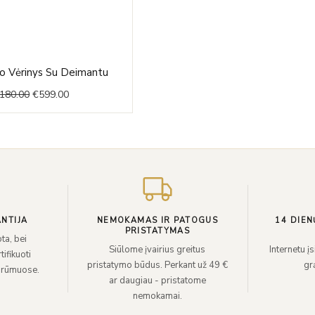
Original
Current
o Vėrinys Su Deimantu
price
price
,180.00
€
599.00
was:
is:
€1,180.00.
€599.00.
NTIJA
NEMOKAMAS IR PATOGUS
14 DIEN
PRISTATYMAS
ta, bei
Siūlome įvairius greitus
Internetu į
ifikuoti
pristatymo būdus. Perkant už 49 €
grą
 rūmuose.
ar daugiau - pristatome
nemokamai.