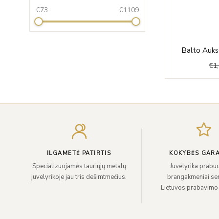
€73
€1109
Balto Auks
€
1
ILGAMETĖ PATIRTIS
KOKYBĖS GARA
Specializuojamės tauriųjų metalų
Juvelyrika prabuo
juvelyrikoje jau tris dešimtmečius.
brangakmeniai sert
Lietuvos prabavimo