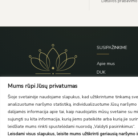
Lietuvos prabavimo
SUSIPAŽINKIME
Apie mus
DUK
Priežiūra
Mums rūpi Jūsų privatumas
Blogas
Šioje svetainėje naudojame slapukus, kad užtikrintume tinkamą svet
Kontaktai
analizuotume naršymo statistiką, individualizuotume Jūsų naršymo p
dalijamės informacija apie tai, kaip naudojatės mūsų svetaine su mūs
sujungti su kita informacija, kurią jiems pateikėte arba kurią jie su
leidžiate mums rinkti spustelėdami nuorodą „Valdyti pasirinkimus“.
Leisdami visus slapukus, leisite mums užtikrinti geriausią naršymo ir
Auksoklasika.lt © 2026 Visos teisės saugomos