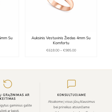
Price
Price
 5mm Su
Auksinis Vestuvinis Žiedas 4mm Su
Gel
range:
range:
Komfortu
€740.00
€618.00
€
618.00
–
€
985.00
through
through
€1,135.00
€985.00
Įveskite
el.
paštą
Ų GRĄŽINIMAS AR
KONSULTUOJAME
KEITIMAS
Atsakome į visus jūsų klausimus
sigytus gaminius galite
bei prireikus atsiunčiame
žinti ar keisti.