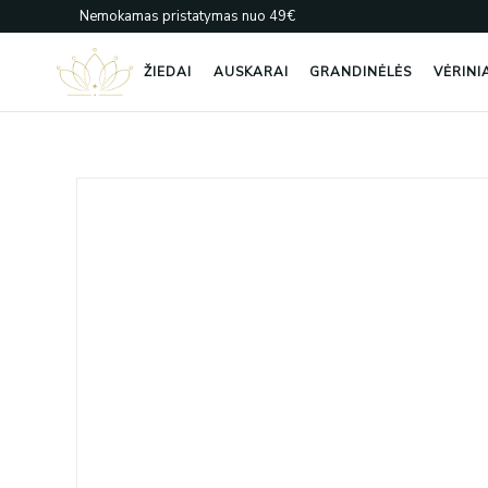
Pereiti
Nemokamas pristatymas nuo 49€
prie
turinio
ŽIEDAI
AUSKARAI
GRANDINĖLĖS
VĖRINI