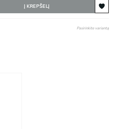
Į KREPŠELĮ
Pasirinkite variantą