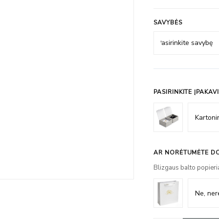
SAVYBĖS
PASIRINKITE ĮPAKAV
AR NORĖTUMĖTE DO
Blizgaus balto popieri