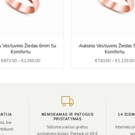
Price
is Vestuvinis Žiedas 6mm Su
Auksinis Vestuvinis Žiedas
range:
Komfortu
Komfortu
€873.00
€
873.00
–
€
1,365.00
€
740.00
–
€
1,135.00
through
€1,365.00
NTIJA
NEMOKAMAS IR PATOGUS
14 DIEN
PRISTATYMAS
ta, bei
Siūlome įvairius greitus
Internetu į
ifikuoti
pristatymo būdus. Perkant už 49 €
grą