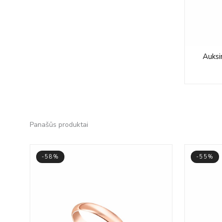
Auksi
Panašūs produktai
-58%
-55%