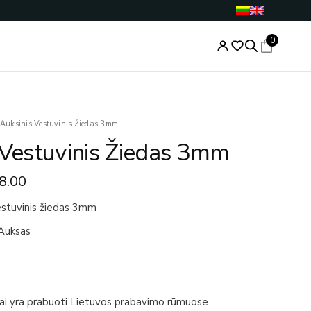
0
Price
Auksinis Vestuvinis Žiedas 3mm
range:
 Vestuvinis Žiedas 3mm
€327.00
through
8.00
€548.00
vestuvinis žiedas 3mm
Auksas
iai yra prabuoti Lietuvos prabavimo rūmuose