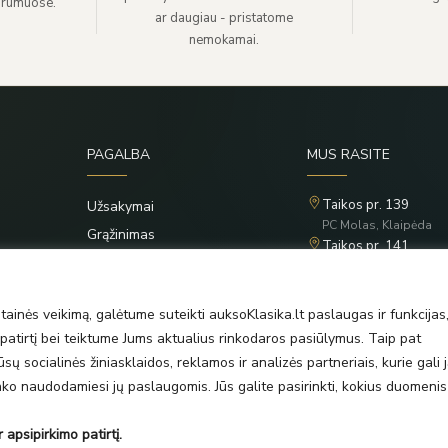
 rūmuose.
ar daugiau - pristatome
nemokamai.
PAGALBA
MUS RASITE
Taikos pr. 139
Užsakymai
PC Molas, Klaipėda
Grąžinimas
Taikos pr. 141
Privatumo politika
PC BIG 2, Klaipėda
Šilutės pl. 35
Taisyklės
PC Banginis, Klaipėda
ainės veikimą, galėtume suteikti auksoKlasika.lt paslaugas ir funkcijas
atirtį bei teiktume Jums aktualius rinkodaros pasiūlymus. Taip pat
ų socialinės žiniasklaidos, reklamos ir analizės partneriais, kurie gali j
rinko naudodamiesi jų paslaugomis. Jūs galite pasirinkti, kokius duomenis
 apsipirkimo patirtį.