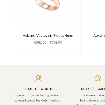
Price
4mm
Auksinis Vestuvinis Žiedas 4mm
Auksin
range:
€
382.00
–
€
709.00
0
€382.00
h
through
0
€709.00
ILGAMETĖ PATIRTIS
KOKYBĖS GARA
Specializuojamės tauriųjų metalų
Juvelyrika prabuo
juvelyrikoje jau tris dešimtmečius.
brangakmeniai sert