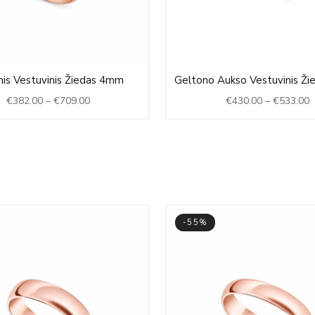
Price
P
nis Vestuvinis Žiedas 4mm
Geltono Aukso Vestuvinis Ž
range:
r
€
382.00
–
€
709.00
€
430.00
–
€
533.00
€382.00
€
through
t
€709.00
€
-55%