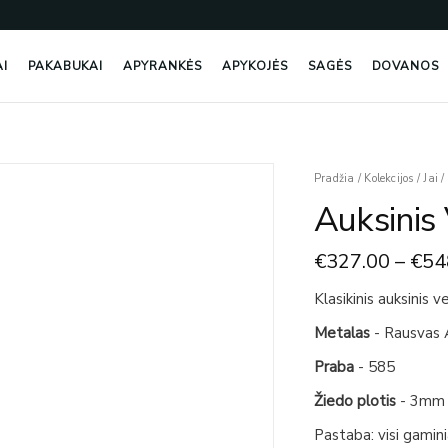
AI
PAKABUKAI
APYRANKĖS
APYKOJĖS
SAGĖS
DOVANOS
produkto
Pradžia
/
Kolekcijos
/
Jai
/
kiekis:
Auksinis
Auksinis
Vestuvinis
€
327.00
–
€
54
Žiedas
3mm
Klasikinis auksinis 
Metalas
- Rausvas 
Praba
- 585
Žiedo plotis
- 3mm
Pastaba: visi gamin