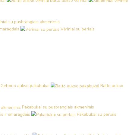
iai
Balto aukso vėriniai
iniai su pusbrangiais akmenimis
 smaragdais
Vėriniai su perlais
Geltono aukso pakabukai
Balto aukso
Pakabukai su pusbrangiais akmenimis
is ir smaragdais
Pakabukai su perlais