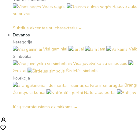
Visos sagės
Rausvo auks
su auksu
Subtilus akcentas su charakteriu →
Dovanos
Kategorija
Visi gaminiai
Jai
Jam
Vai
Simbolika
Visa juvelyrika su simboliais
ženklai
Širdelės simbolis
Kolekcija
Branga
Žėrintys cirkoniai
Natūralūs perlai
Jūsų svarbiausioms akimirkoms →