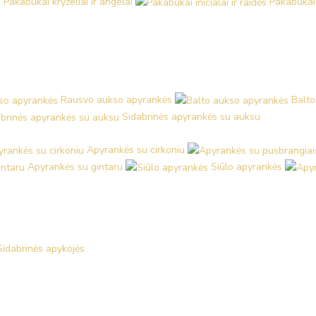
Pakabukai kryželiai ir angelai
Pakabukai i
Rausvo aukso apyrankės
Balto
Sidabrinės apyrankės su auksu
Apyrankės su cirkoniu
Apyrankės su gintaru
Siūlo apyrankės
Sidabrinės apykojės