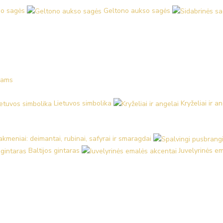
o sagės
Geltono aukso sagės
kams
Lietuvos simbolika
Kryželiai ir a
kmeniai: deimantai, rubinai, safyrai ir smaragdai
Baltijos gintaras
Juvelyrinės e