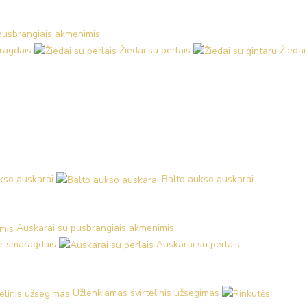
 pusbrangiais akmenimis
aragdais
Žiedai su perlais
Žiedai
kso auskarai
Balto aukso auskarai
Auskarai su pusbrangiais akmenimis
ir smaragdais
Auskarai su perlais
Užlenkiamas svirtelinis užsegimas