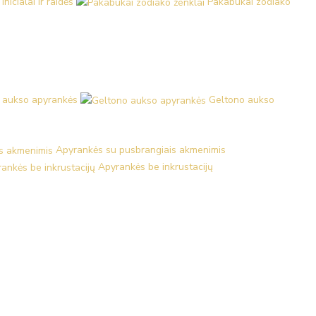
nicialai ir raidės
Pakabukai zodiako
 aukso apyrankės
Geltono aukso
Apyrankės su pusbrangiais akmenimis
Apyrankės be inkrustacijų