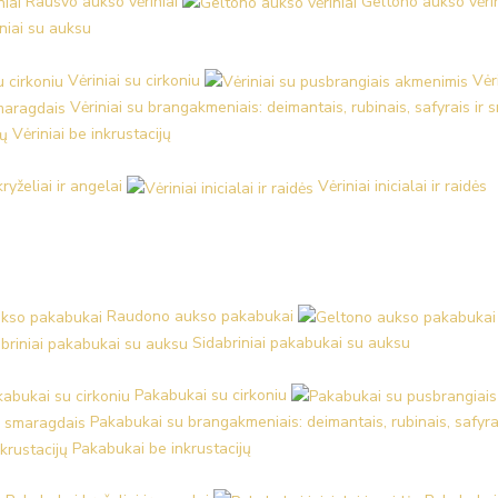
Rausvo aukso vėriniai
Geltono aukso vėrin
iniai su auksu
Vėriniai su cirkoniu
Vėr
Vėriniai su brangakmeniais: deimantais, rubinais, safyrais ir
Vėriniai be inkrustacijų
kryželiai ir angelai
Vėriniai inicialai ir raidės
Raudono aukso pakabukai
Sidabriniai pakabukai su auksu
Pakabukai su cirkoniu
Pakabukai su brangakmeniais: deimantais, rubinais, safyra
Pakabukai be inkrustacijų