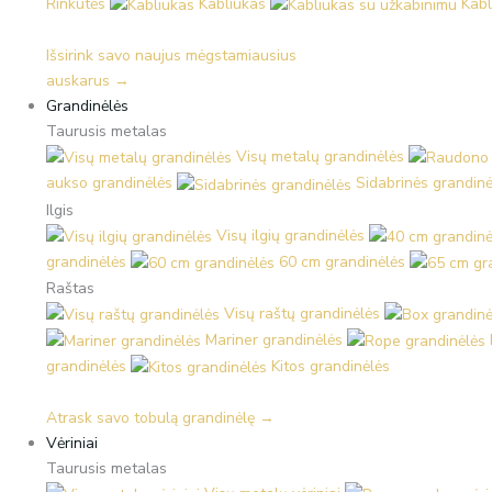
Rinkutės
Kabliukas
Kabl
Išsirink savo naujus mėgstamiausius
auskarus →
Grandinėlės
Taurusis metalas
Visų metalų grandinėlės
aukso grandinėlės
Sidabrinės grandinė
Ilgis
Visų ilgių grandinėlės
grandinėlės
60 cm grandinėlės
Raštas
Visų raštų grandinėlės
Mariner grandinėlės
grandinėlės
Kitos grandinėlės
Atrask savo tobulą grandinėlę →
Vėriniai
Taurusis metalas