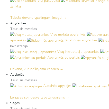
Visi pakabukai
ženklai
Tobula dovana ypatingam žmogui →
Apyrankės
Taurusis metalas
Visų metalų apyrankės
apyrankės
Sidabrinės apyrankės
Inkrustacija
Visų inkrustacijų apyrankės
Apyrankės su perlais
Dovana, kuri nešiojama kasdien →
Apykojės
Taurusis metalas
Auksinės apykojės
Lengvas spindesys tavo žingsniams →
Sagės
Taurusis metalas