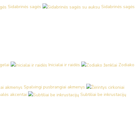
Sidabrinės sagės
Sidabrinės sagės
ngelai
Inicialai ir raidės
Zodiako
Spalvingi pusbrangiai akmenys
malės akcentai
Subtiliai be inkrustacijų