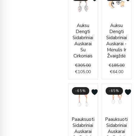
Original
Current
Curren
Origin
Auksu
Auksu
price
price
price
price
Dengti
Dengti
was:
is:
is:
was:
Sidabriniai
Sidabriniai
€305.00.
€105.00.
€64.00
€185.
Auskarai
Auskarai -
Su
Mėnulis Ir
Cirkoniais
Žvaigždė
€
305.00
€
185.00
€
105.00
€
64.00
-65%
-65%
Current
Original
Curren
Origin
Paauksuoti
Paauksuoti
price
price
price
price
Sidabriniai
Sidabriniai
is:
was:
is:
was:
Auskarai
Auskarai
€74.00.
€214.00.
€79.00
€227.