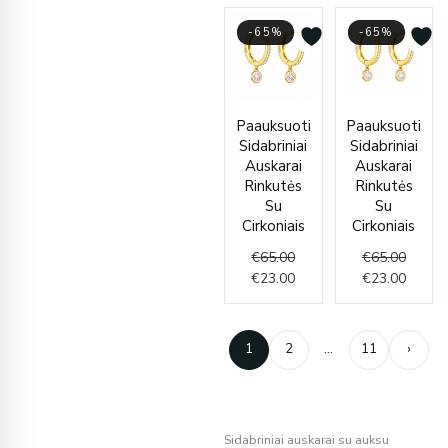
-65%
-65%
Original
Current
Origin
Curren
Paauksuoti
Paauksuoti
price
price
price
price
Sidabriniai
Sidabriniai
was:
is:
was:
is:
Auskarai
Auskarai
€65.00.
€23.00.
€65.00
€23.00
Rinkutės
Rinkutės
Su
Su
Cirkoniais
Cirkoniais
€
65.00
€
65.00
€
23.00
€
23.00
1
2
…
11
›
Sidabriniai auskarai su auksu