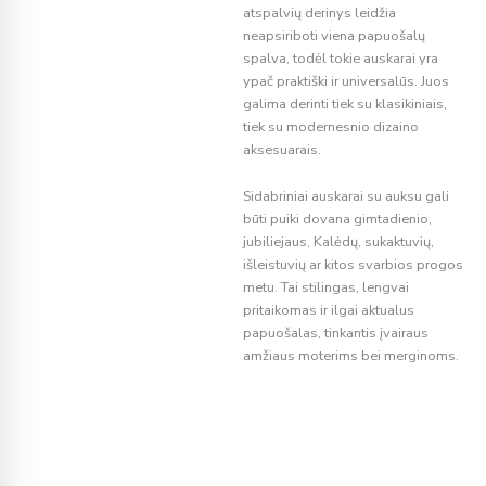
atspalvių derinys leidžia
neapsiriboti viena papuošalų
spalva, todėl tokie auskarai yra
ypač praktiški ir universalūs. Juos
galima derinti tiek su klasikiniais,
tiek su modernesnio dizaino
aksesuarais.
Sidabriniai auskarai su auksu gali
būti puiki dovana gimtadienio,
jubiliejaus, Kalėdų, sukaktuvių,
išleistuvių ar kitos svarbios progos
metu. Tai stilingas, lengvai
pritaikomas ir ilgai aktualus
papuošalas, tinkantis įvairaus
amžiaus moterims bei merginoms.