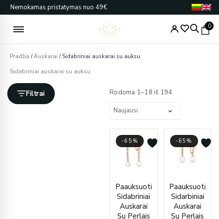
Pereiti
Nemokamas pristatymas nuo 49€
prie
turinio
0
Pradžia
/
Auskarai
/ Sidabriniai auskarai su auksu
Sidabriniai auskarai su auksu
Rūšiuojama
pagal
Rodoma 1–18 iš 194
Filtrai
naujausią
-65%
-65%
Current
Original
Curren
Origin
Paauksuoti
Paauksuoti
price
price
price
price
Sidabriniai
Sidarbiniai
is:
was:
is:
was:
Auskarai
Auskarai
€89.00.
€255.00.
€83.00
€240.
Su Perlais
Su Perlais