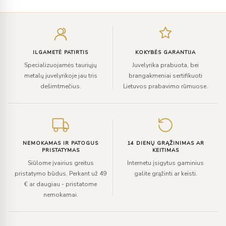
Įveskite
el.
paštą
ILGAMETĖ PATIRTIS
KOKYBĖS GARANTIJA
Specializuojamės tauriųjų
Juvelyrika prabuota, bei
metalų juvelyrikoje jau tris
brangakmeniai sertifikuoti
dešimtmečius.
Lietuvos prabavimo rūmuose.
NEMOKAMAS IR PATOGUS
14 DIENŲ GRĄŽINIMAS AR
PRISTATYMAS
KEITIMAS
Siūlome įvairius greitus
Internetu įsigytus gaminius
pristatymo būdus. Perkant už 49
galite grąžinti ar keisti.
€ ar daugiau - pristatome
nemokamai.