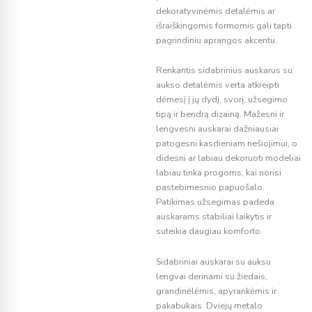
dekoratyvinėmis detalėmis ar
išraiškingomis formomis gali tapti
pagrindiniu aprangos akcentu.
Renkantis sidabrinius auskarus su
aukso detalėmis verta atkreipti
dėmesį į jų dydį, svorį, užsegimo
tipą ir bendrą dizainą. Mažesni ir
lengvesni auskarai dažniausiai
patogesni kasdieniam nešiojimui, o
didesni ar labiau dekoruoti modeliai
labiau tinka progoms, kai norisi
pastebimesnio papuošalo.
Patikimas užsegimas padeda
auskarams stabiliai laikytis ir
suteikia daugiau komforto.
Sidabriniai auskarai su auksu
lengvai derinami su žiedais,
grandinėlėmis, apyrankėmis ir
pakabukais. Dviejų metalo