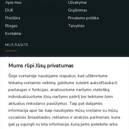
Apie mus
Užsakymai
DUK
Grąžinimas
Priežiūra
Privatumo politika
Blogas
Taisyklės
Kontaktai
MUS RASITE
Taikos pr. 139
Mums rūpi Jūsų privatumas
PC Molas, Klaipėda
Taikos pr. 141
Šioje svetainėje naudojame slapukus, kad užtikrintume
PC BIG 2, Klaipėda
tinkamą svetainės veikimą, galėtume suteikti auksoKlasika.lt
Šilutės pl. 35
PC Banginis, Klaipėda
paslaugas ir funkcijas, analizuotume naršymo statistiką,
individualizuotume Jūsų naršymo patirtį bei teiktume Jums
NAUJIENLAIŠKIS
aktualius rinkodaros pasiūlymus. Taip pat dalijamės
informacija apie tai, kaip naudojatės mūsų svetaine su mūsų
Prenumeruokite ir gaukite pasiūlymus, naujienas bei riboto
socialinės žiniasklaidos, reklamos ir analizės partneriais, kurie
leidimo kolekcijas.
gali ją sujungti su kita informacija, kurią jiems pateikėte arba