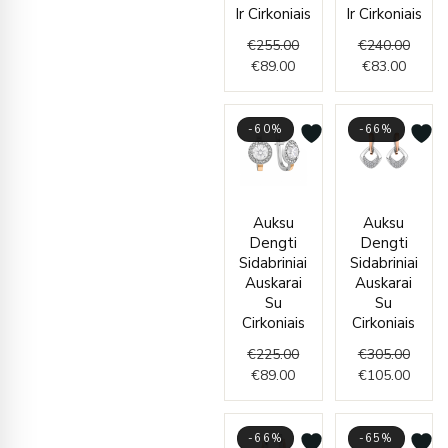
Ir Cirkoniais
Ir Cirkoniais
€
255.00
€
240.00
€
89.00
€
83.00
-60%
-66%
Current
Original
Origin
Curre
Auksu
Auksu
price
price
price
price
Dengti
Dengti
is:
was:
was:
is:
Sidabriniai
Sidabriniai
€89.00.
€225.00.
€305.
€105.
Auskarai
Auskarai
Su
Su
Cirkoniais
Cirkoniais
€
225.00
€
305.00
€
89.00
€
105.00
-66%
-65%