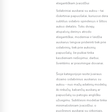
elegantiškam įvaizdžiui
Sidabriniai auskarai su auksu – tai
išskirtiniai papuošalai, kuriuose dera
subtilus sidabro spindesys ir šiltos
aukso detalės. Toks dviejų
atspalvių derinys atrodo
elegantiškai, moderniai ir leidžia
auskarus lengvai priderinti tiek prie
sidabrinių, tiek prie auksinių
papuošalų. Jie puikiai tinka
kasdieniam nešiojimui, darbui,
šventėms ar prasmingai dovanai.
Šioje kategorijoje rasite įvairaus
dizaino sidabrinius auskarus su
auksu – nuo mažų adatinių modelių
iki rinkučių, kabančių auskarų ar
papuošalų su patogiu anglišku
užsegimu. Subtilesni modeliai tinka
minimalistiniam įvaizdžiui, o
puošnesni auskarai su cirkoniais,