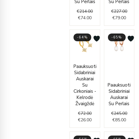
Su Perlais
Su Perlais
€
214.00
€
227.00
€
74.00
€
79.00
-64%
-65%
Original
Current
Curren
Origin
Paauksuoti
price
price
price
price
Sidabriniai
was:
is:
is:
was:
Auskarai
€72.00.
€26.00.
€85.00
€245.
Su
Paauksuoti
Cirkoniais -
Sidabriniai
Kelrodė
Auskarai
Žvaigždė
Su Perlais
€
72.00
€
245.00
€
26.00
€
85.00