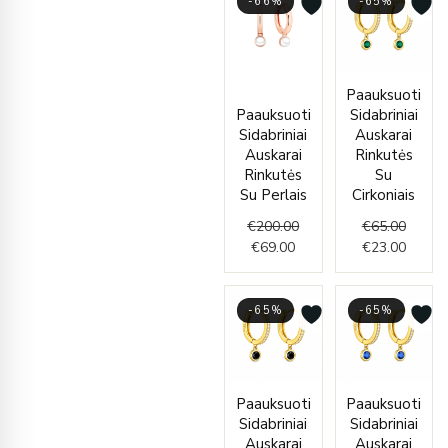
-66%
-65%
Current
Original
Origin
Curren
Paauksuoti
price
price
price
price
Paauksuoti
Sidabriniai
is:
was:
was:
is:
Sidabriniai
Auskarai
€69.00.
€200.00.
€65.00
€23.00
Auskarai
Rinkutės
Rinkutės
Su
Su Perlais
Cirkoniais
€
200.00
€
65.00
€
69.00
€
23.00
-65%
-65%
Original
Current
Origin
Curren
Paauksuoti
Paauksuoti
price
price
price
price
Sidabriniai
Sidabriniai
was:
is:
was:
is:
Auskarai
Auskarai