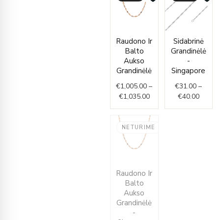
Price
Price
Raudono Ir
Sidabrinė
range:
range:
Balto
Grandinėlė
€1,005.00
€31.0
Aukso
-
through
throug
Grandinėlė
Singapore
€1,035.00
€40.0
€
1,005.00
–
€
31.00
–
€
1,035.00
€
40.00
NETURIME
Price
Raudono Ir
range:
Balto
€239.00
Aukso
through
Grandinėlė
€245.00
-