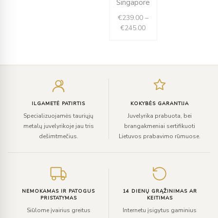
Singapore
€
239.00
–
€
245.00
Įveskite
el.
paštą
ILGAMETĖ PATIRTIS
KOKYBĖS GARANTIJA
Specializuojamės tauriųjų
Juvelyrika prabuota, bei
metalų juvelyrikoje jau tris
brangakmeniai sertifikuoti
dešimtmečius.
Lietuvos prabavimo rūmuose.
NEMOKAMAS IR PATOGUS
14 DIENŲ GRĄŽINIMAS AR
PRISTATYMAS
KEITIMAS
Siūlome įvairius greitus
Internetu įsigytus gaminius