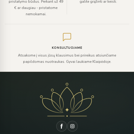
pristatymo būdus. Perkant už 49
galite grąžinti ar keisti.
€ ar daugiau - pristatome
nemokamai.
KONSULTUOJAME
Atsakome į visus jūsų klausimus bei prireikus atsiunčiame
papildomas nuotraukas. Gyvai laukiame Klaipėdoje.