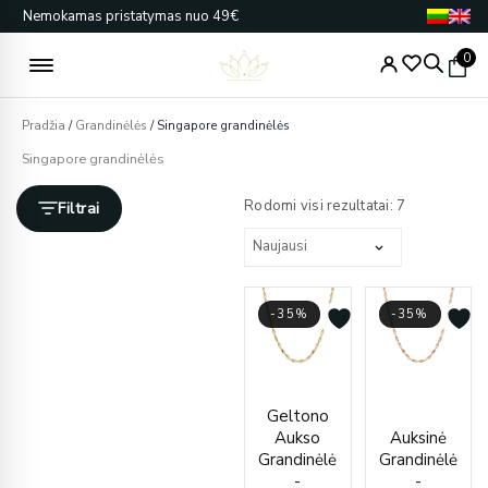
Pereiti
Nemokamas pristatymas nuo 49€
prie
turinio
0
Pradžia
/
Grandinėlės
/ Singapore grandinėlės
Singapore grandinėlės
Rūšiuojama
pagal
Rodomi visi rezultatai: 7
Filtrai
naujausią
-35%
-35%
Price
Price
Geltono
range:
range
Aukso
Auksinė
€253.00
€229.
Grandinėlė
Grandinėlė
through
throu
-
-