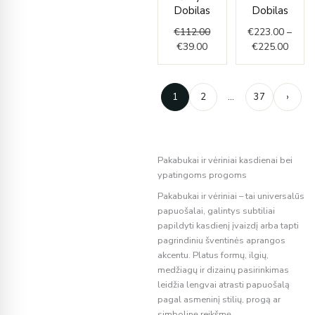
throu
Dobilas
Dobilas
€225.
€
112.00
€
223.00
–
€
39.00
€
225.00
1
2
…
37
›
Pakabukai ir vėriniai kasdienai bei
ypatingoms progoms
Pakabukai ir vėriniai – tai universalūs
papuošalai, galintys subtiliai
papildyti kasdienį įvaizdį arba tapti
pagrindiniu šventinės aprangos
akcentu. Platus formų, ilgių,
medžiagų ir dizainų pasirinkimas
leidžia lengvai atrasti papuošalą
pagal asmeninį stilių, progą ar
simbolinę reikšmę.