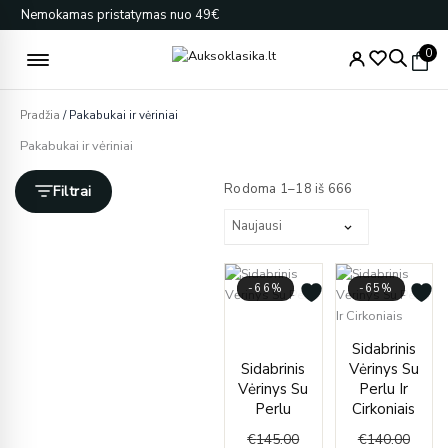
Pereiti
Nemokamas pristatymas nuo 49€
prie
turinio
0
Pradžia
/ Pakabukai ir vėriniai
Pakabukai ir vėriniai
Rūšiuojama
pagal
Rodoma 1–18 iš 666
Filtrai
naujausią
-66%
-65%
Current
Original
price
price
Curren
Origin
Sidabrinis
is:
was:
price
price
Sidabrinis
Vėrinys Su
€49.00.
€145.00.
is:
was:
Vėrinys Su
Perlu Ir
€49.00
€140.
Perlu
Cirkoniais
€
145.00
€
140.00