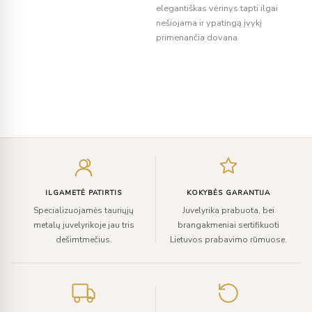
elegantiškas vėrinys tapti ilgai
nešiojama ir ypatingą įvykį
primenančia dovana.
Įveskite
el.
paštą
ILGAMETĖ PATIRTIS
KOKYBĖS GARANTIJA
Specializuojamės tauriųjų
Juvelyrika prabuota, bei
metalų juvelyrikoje jau tris
brangakmeniai sertifikuoti
dešimtmečius.
Lietuvos prabavimo rūmuose.