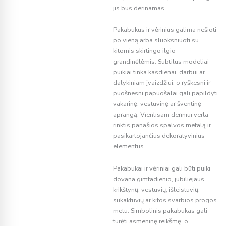
jis bus derinamas.
Pakabukus ir vėrinius galima nešioti
po vieną arba sluoksniuoti su
kitomis skirtingo ilgio
grandinėlėmis. Subtilūs modeliai
puikiai tinka kasdienai, darbui ar
dalykiniam įvaizdžiui, o ryškesni ir
puošnesni papuošalai gali papildyti
vakarinę, vestuvinę ar šventinę
aprangą. Vientisam deriniui verta
rinktis panašios spalvos metalą ir
pasikartojančius dekoratyvinius
elementus.
Pakabukai ir vėriniai gali būti puiki
dovana gimtadienio, jubiliejaus,
krikštynų, vestuvių, išleistuvių,
sukaktuvių ar kitos svarbios progos
metu. Simbolinis pakabukas gali
turėti asmeninę reikšmę, o