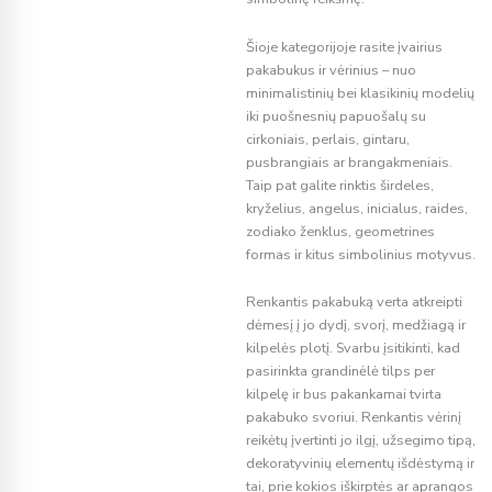
Šioje kategorijoje rasite įvairius
pakabukus ir vėrinius – nuo
minimalistinių bei klasikinių modelių
iki puošnesnių papuošalų su
cirkoniais, perlais, gintaru,
pusbrangiais ar brangakmeniais.
Taip pat galite rinktis širdeles,
kryželius, angelus, inicialus, raides,
zodiako ženklus, geometrines
formas ir kitus simbolinius motyvus.
Renkantis pakabuką verta atkreipti
dėmesį į jo dydį, svorį, medžiagą ir
kilpelės plotį. Svarbu įsitikinti, kad
pasirinkta grandinėlė tilps per
kilpelę ir bus pakankamai tvirta
pakabuko svoriui. Renkantis vėrinį
reikėtų įvertinti jo ilgį, užsegimo tipą,
dekoratyvinių elementų išdėstymą ir
tai, prie kokios iškirptės ar aprangos