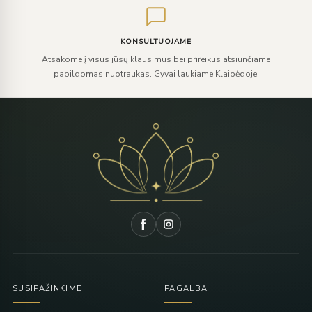
KONSULTUOJAME
Atsakome į visus jūsų klausimus bei prireikus atsiunčiame
papildomas nuotraukas. Gyvai laukiame Klaipėdoje.
SUSIPAŽINKIME
PAGALBA