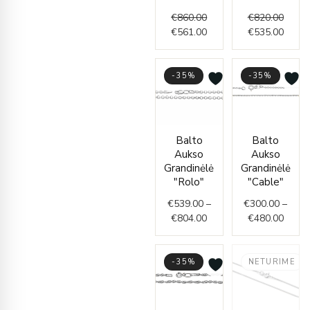
€
860.00
€
820.00
€
561.00
€
535.00
-35%
-35%
Price
Price
Balto
Balto
range
range:
Aukso
Aukso
€300.
€539.00
Grandinėlė
Grandinėlė
throu
through
"Rolo"
"Cable"
€480.
€804.00
€
539.00
–
€
300.00
–
€
804.00
€
480.00
-35%
NETURIME