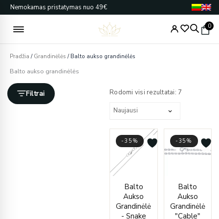
Pereiti
Nemokamas pristatymas nuo 49€
prie
turinio
0
Pradžia
/
Grandinėlės
/ Balto aukso grandinėlės
Balto aukso grandinėlės
Rūšiuojama
pagal
Rodomi visi rezultatai: 7
Filtrai
naujausią
-35%
-35%
Original
Current
Origin
Curre
Balto
Balto
price
price
price
price
Aukso
Aukso
was:
is:
was:
is:
Grandinėlė
Grandinėlė
€860.00.
€561.00.
€820.
€535.
- Snake
"Cable"