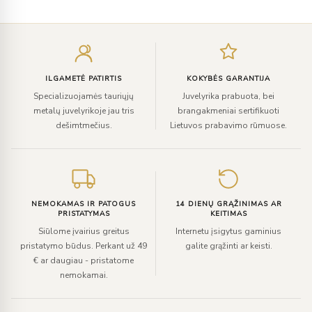
Įveskite
el.
paštą
ILGAMETĖ PATIRTIS
KOKYBĖS GARANTIJA
Specializuojamės tauriųjų
Juvelyrika prabuota, bei
metalų juvelyrikoje jau tris
brangakmeniai sertifikuoti
dešimtmečius.
Lietuvos prabavimo rūmuose.
NEMOKAMAS IR PATOGUS
14 DIENŲ GRĄŽINIMAS AR
PRISTATYMAS
KEITIMAS
Siūlome įvairius greitus
Internetu įsigytus gaminius
pristatymo būdus. Perkant už 49
galite grąžinti ar keisti.
€ ar daugiau - pristatome
nemokamai.