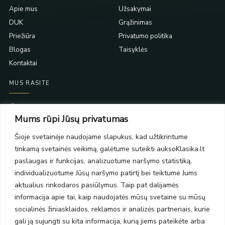
Apie mus
Užsakymai
DUK
Grąžinimas
Priežiūra
Privatumo politika
Blogas
Taisyklės
Kontaktai
MUS RASITE
Taikos pr. 139
Mums rūpi Jūsų privatumas
PC Molas, Klaipėda
Taikos pr. 141
Šioje svetainėje naudojame slapukus, kad užtikrintume
PC BIG 2, Klaipėda
tinkamą svetainės veikimą, galėtume suteikti auksoKlasika.lt
Šilutės pl. 35
PC Banginis, Klaipėda
paslaugas ir funkcijas, analizuotume naršymo statistiką,
individualizuotume Jūsų naršymo patirtį bei teiktume Jums
NAUJIENLAIŠKIS
aktualius rinkodaros pasiūlymus. Taip pat dalijamės
informacija apie tai, kaip naudojatės mūsų svetaine su mūsų
Prenumeruokite ir gaukite pasiūlymus, naujienas bei riboto
socialinės žiniasklaidos, reklamos ir analizės partneriais, kurie
leidimo kolekcijas.
gali ją sujungti su kita informacija, kurią jiems pateikėte arba