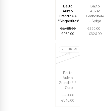
Price
Current
Original
Balto
Balto
range
price
price
Aukso
Aukso
€320.
is:
was:
Grandinėlė
Grandinėlė
throu
€969.00.
€1,485.00.
"Singapūras"
- Spiga
€326.
€
1,485.00
€
320.00
–
€
969.00
€
326.00
NETURIME
Original
Current
Balto
price
price
Aukso
was:
is:
Grandinėlė
€531.00.
€346.00.
- Curb
€
531.00
€
346.00