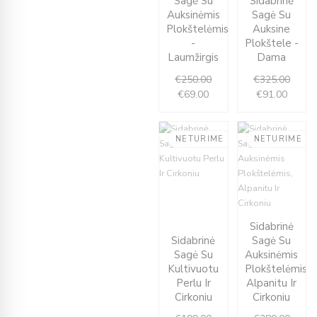
Sagė Su
Sidabrinė
is:
was:
€91.00
€325.
Auksinėmis
Sagė Su
€69.00.
€250.00.
Plokštelėmis
Auksine
-
Plokštele -
Laumžirgis
Dama
€
250.00
€
325.00
€
69.00
€
91.00
NETURIME
NETURIME
Current
Original
price
price
is:
was:
Curren
Origin
Sidabrinė
€69.00.
€199.00.
price
price
Sidabrinė
Sagė Su
is:
was:
Sagė Su
Auksinėmis
€77.00
€280.
Kultivuotu
Plokštelėmis,
Perlu Ir
Alpanitu Ir
Cirkoniu
Cirkoniu