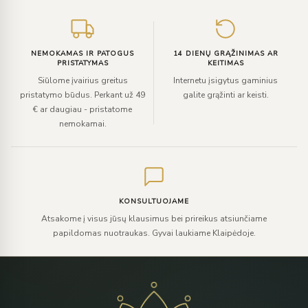
NEMOKAMAS IR PATOGUS
14 DIENŲ GRĄŽINIMAS AR
PRISTATYMAS
KEITIMAS
Siūlome įvairius greitus
Internetu įsigytus gaminius
pristatymo būdus. Perkant už 49
galite grąžinti ar keisti.
€ ar daugiau - pristatome
nemokamai.
KONSULTUOJAME
Atsakome į visus jūsų klausimus bei prireikus atsiunčiame
papildomas nuotraukas. Gyvai laukiame Klaipėdoje.