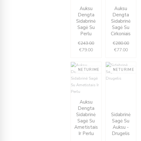
Current
Original
Curren
Origin
Auksu
Auksu
price
price
price
price
Dengta
Dengta
is:
was:
is:
was:
Sidabrinė
Sidabrinė
€79.00.
€243.00.
€77.00
€280.
Sagė Su
Sagė Su
Perlu
Cirkoniais
€
243.00
€
280.00
€
79.00
€
77.00
NETURIME
NETURIME
Curren
Origin
price
price
Current
Original
is:
was:
Auksu
price
price
€69.00
€212.
Dengta
is:
was:
Sidabrinė
Sidabrinė
€58.00.
€210.00.
Sagė Su
Sagė Su
Ametistais
Auksu -
Ir Perlu
Drugelis