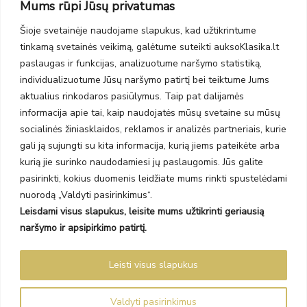
Mums rūpi Jūsų privatumas
PC Molas, Klaipėda
Taikos pr. 141
Šioje svetainėje naudojame slapukus, kad užtikrintume
PC BIG 2, Klaipėda
tinkamą svetainės veikimą, galėtume suteikti auksoKlasika.lt
Šilutės pl. 35
paslaugas ir funkcijas, analizuotume naršymo statistiką,
PC Banginis, Klaipėda
individualizuotume Jūsų naršymo patirtį bei teiktume Jums
NAUJIENLAIŠKIS
aktualius rinkodaros pasiūlymus. Taip pat dalijamės
informacija apie tai, kaip naudojatės mūsų svetaine su mūsų
socialinės žiniasklaidos, reklamos ir analizės partneriais, kurie
Prenumeruokite ir gaukite pasiūlymus, naujienas bei riboto
gali ją sujungti su kita informacija, kurią jiems pateikėte arba
leidimo kolekcijas.
kurią jie surinko naudodamiesi jų paslaugomis. Jūs galite
pasirinkti, kokius duomenis leidžiate mums rinkti spustelėdami
nuorodą „Valdyti pasirinkimus“.
Leisdami visus slapukus, leisite mums užtikrinti geriausią
SIŲSTI
naršymo ir apsipirkimo patirtį.
Prenumeruodami sutinkate su Taisyklėmis ir Privatumo politika.
Leisti visus slapukus
Auksoklasika.lt © 2026 Visos teisės saugomos
Valdyti pasirinkimus