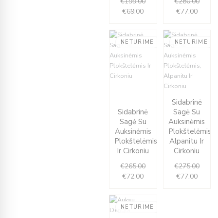
€
199.00
€
280.00
€
69.00
€
77.00
NETURIME
NETURIME
Current
Original
price
price
Curren
Origin
Sidabrinė
is:
was:
price
price
Sidabrinė
Sagė Su
€72.00.
€265.00.
is:
was:
Sagė Su
Auksinėmis
€77.00
€275.
Auksinėmis
Plokštelėmis,
Plokštelėmis
Alpanitu Ir
Ir Cirkoniu
Cirkoniu
€
265.00
€
275.00
€
72.00
€
77.00
NETURIME