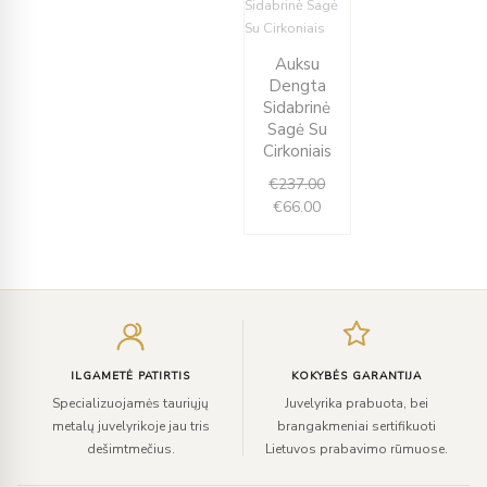
Current
Original
Auksu
price
price
Dengta
is:
was:
Sidabrinė
€66.00.
€237.00.
Sagė Su
Cirkoniais
€
237.00
€
66.00
Įveskite
el.
paštą
ILGAMETĖ PATIRTIS
KOKYBĖS GARANTIJA
Specializuojamės tauriųjų
Juvelyrika prabuota, bei
metalų juvelyrikoje jau tris
brangakmeniai sertifikuoti
dešimtmečius.
Lietuvos prabavimo rūmuose.