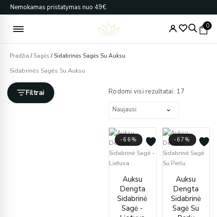
Pereiti
Nemokamas pristatymas nuo 49€
prie
turinio
0
Pradžia
/
Sagės
/ Sidabrinės Sagės Su Auksu
Sidabrinės Sagės Su Auksu
Rūšiuojam
pagal
Rodomi visi rezultatai: 17
Filtrai
naujausią
-66%
-67%
Original
Current
Curren
Origin
Auksu
Auksu
price
price
price
price
Dengta
Dengta
was:
is:
is:
was:
Sidabrinė
Sidabrinė
€64.00.
€22.00.
€99.00
€300.
Sagė -
Sagė Su