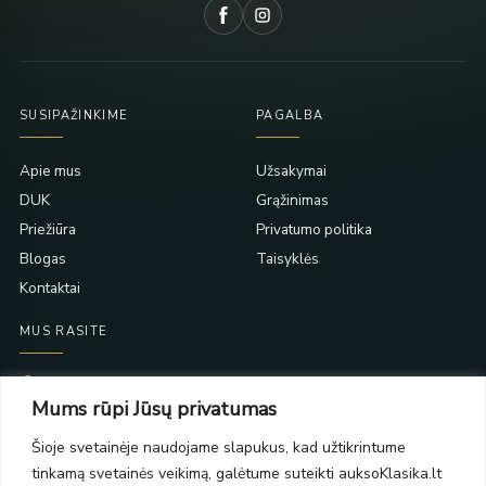
SUSIPAŽINKIME
PAGALBA
Apie mus
Užsakymai
DUK
Grąžinimas
Priežiūra
Privatumo politika
Blogas
Taisyklės
Kontaktai
MUS RASITE
Taikos pr. 139
Mums rūpi Jūsų privatumas
PC Molas, Klaipėda
Taikos pr. 141
Šioje svetainėje naudojame slapukus, kad užtikrintume
PC BIG 2, Klaipėda
tinkamą svetainės veikimą, galėtume suteikti auksoKlasika.lt
Šilutės pl. 35