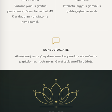
Siūlome įvairius greitus
Internetu įsigytus gaminius
pristatymo būdus. Perkant už 49
galite grąžinti ar keisti.
€ ar daugiau - pristatome
nemokamai.
KONSULTUOJAME
Atsakome į visus jūsų klausimus bei prireikus atsiunčiame
papildomas nuotraukas. Gyvai laukiame Klaipėdoje.