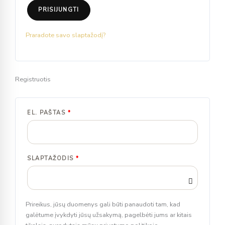
PRISIJUNGTI
Praradote savo slaptažodį?
Registruotis
EL. PAŠTAS
*
SLAPTAŽODIS
*
Prireikus, jūsų duomenys gali būti panaudoti tam, kad
galėtume įvykdyti jūsų užsakymą, pagelbėti jums ar kitais