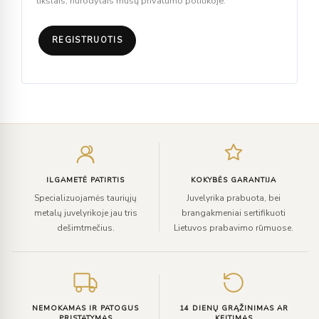
tikslais, nurodytais mūsų privatumo politikoje.
REGISTRUOTIS
Įveskite
el.
paštą
ILGAMETĖ PATIRTIS
KOKYBĖS GARANTIJA
Specializuojamės tauriųjų
Juvelyrika prabuota, bei
metalų juvelyrikoje jau tris
brangakmeniai sertifikuoti
dešimtmečius.
Lietuvos prabavimo rūmuose.
NEMOKAMAS IR PATOGUS
14 DIENŲ GRĄŽINIMAS AR
PRISTATYMAS
KEITIMAS