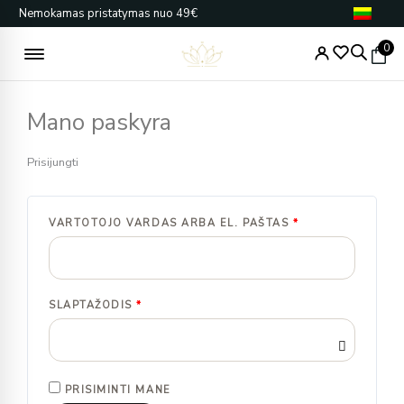
Pereiti
Nemokamas pristatymas nuo 49€
prie
turinio
0
Mano paskyra
PRIVALOMAS
PRIVALOMAS
PRIVALOMAS
PRIVALOMAS
Prisijungti
VARTOTOJO VARDAS ARBA EL. PAŠTAS
*
SLAPTAŽODIS
*
PRISIMINTI MANE