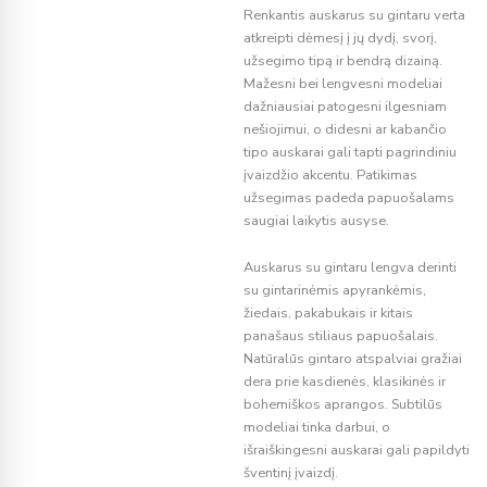
Renkantis auskarus su gintaru verta
atkreipti dėmesį į jų dydį, svorį,
užsegimo tipą ir bendrą dizainą.
Mažesni bei lengvesni modeliai
dažniausiai patogesni ilgesniam
nešiojimui, o didesni ar kabančio
tipo auskarai gali tapti pagrindiniu
įvaizdžio akcentu. Patikimas
užsegimas padeda papuošalams
saugiai laikytis ausyse.
Auskarus su gintaru lengva derinti
su gintarinėmis apyrankėmis,
žiedais, pakabukais ir kitais
panašaus stiliaus papuošalais.
Natūralūs gintaro atspalviai gražiai
dera prie kasdienės, klasikinės ir
bohemiškos aprangos. Subtilūs
modeliai tinka darbui, o
išraiškingesni auskarai gali papildyti
šventinį įvaizdį.