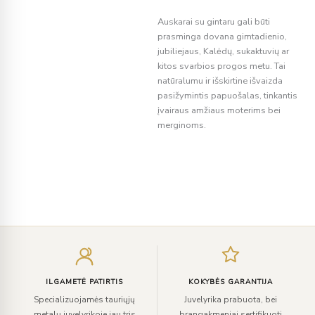
Auskarai su gintaru gali būti
prasminga dovana gimtadienio,
jubiliejaus, Kalėdų, sukaktuvių ar
kitos svarbios progos metu. Tai
natūralumu ir išskirtine išvaizda
pasižymintis papuošalas, tinkantis
įvairaus amžiaus moterims bei
merginoms.
Įveskite
el.
paštą
ILGAMETĖ PATIRTIS
KOKYBĖS GARANTIJA
Specializuojamės tauriųjų
Juvelyrika prabuota, bei
metalų juvelyrikoje jau tris
brangakmeniai sertifikuoti