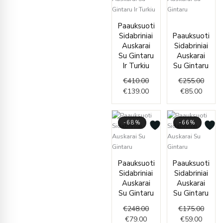
Original
Current
Curren
Origin
Paauksuoti
price
price
price
price
Sidabriniai
Paauksuoti
was:
is:
is:
was:
Auskarai
Sidabriniai
€410.00.
€139.00.
€85.00
€255.
Su Gintaru
Auskarai
Ir Turkiu
Su Gintaru
€
410.00
€
255.00
€
139.00
€
85.00
-68%
-66%
Current
Original
Curren
Origin
Paauksuoti
Paauksuoti
price
price
price
price
Sidabriniai
Sidabriniai
is:
was:
is:
was:
Auskarai
Auskarai
€79.00.
€248.00.
€59.00
€175.
Su Gintaru
Su Gintaru
€
248.00
€
175.00
€
79.00
€
59.00