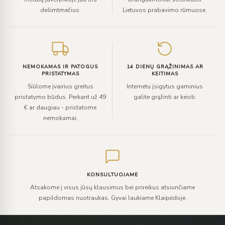
dešimtmečius.
Lietuvos prabavimo rūmuose.
NEMOKAMAS IR PATOGUS
14 DIENŲ GRĄŽINIMAS AR
PRISTATYMAS
KEITIMAS
Siūlome įvairius greitus
Internetu įsigytus gaminius
pristatymo būdus. Perkant už 49
galite grąžinti ar keisti.
€ ar daugiau - pristatome
nemokamai.
KONSULTUOJAME
Atsakome į visus jūsų klausimus bei prireikus atsiunčiame
papildomas nuotraukas. Gyvai laukiame Klaipėdoje.