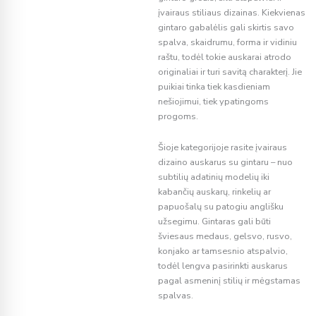
įvairaus stiliaus dizainas. Kiekvienas
gintaro gabalėlis gali skirtis savo
spalva, skaidrumu, forma ir vidiniu
raštu, todėl tokie auskarai atrodo
originaliai ir turi savitą charakterį. Jie
puikiai tinka tiek kasdieniam
nešiojimui, tiek ypatingoms
progoms.
Šioje kategorijoje rasite įvairaus
dizaino auskarus su gintaru – nuo
subtilių adatinių modelių iki
kabančių auskarų, rinkelių ar
papuošalų su patogiu anglišku
užsegimu. Gintaras gali būti
šviesaus medaus, gelsvo, rusvo,
konjako ar tamsesnio atspalvio,
todėl lengva pasirinkti auskarus
pagal asmeninį stilių ir mėgstamas
spalvas.