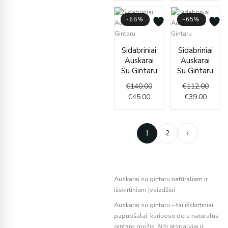
-68%
-65%
Current
Original
Curren
Origin
Sidabriniai
Sidabriniai
price
price
price
price
Auskarai
Auskarai
is:
was:
is:
was:
Su Gintaru
Su Gintaru
€45.00.
€140.00.
€39.00
€112.
€
140.00
€
112.00
€
45.00
€
39.00
1
2
›
Auskarai su gintaru natūraliam ir
išskirtiniam įvaizdžiui
Auskarai su gintaru – tai išskirtiniai
papuošalai, kuriuose dera natūralus
gintaro grožis, šilti atspalviai ir