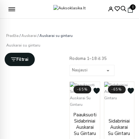
Pereiti
Nemokamas pristatymas nuo 49€
0
prie
turinio
Pradžia
/
Auskarai
/ Auskarai su gintaru
Auskarai su gintaru
Rūšiuojama
pagal
Rodoma 1–18 iš 35
Filtrai
naujausią
-65%
-65%
Curren
Origin
Current
Original
price
price
Paauksuoti
price
price
is:
was:
Sidabriniai
Sidabriniai
is:
was:
€45.00
€130.
Auskarai
Auskarai
€82.00.
€235.00.
Su Gintaru
Su Gintaru