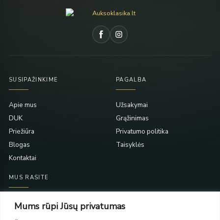
SUSIPAŽINKIME
PAGALBA
Apie mus
Užsakymai
DUK
Grąžinimas
Priežiūra
Privatumo politika
Blogas
Taisyklės
Kontaktai
MUS RASITE
Taikos pr. 139
Mums rūpi Jūsų privatumas
PC Molas, Klaipėda