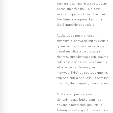
auskarai dažniausiai yra patogesni
ilgesniam nešiojimui, o didesni
kabančio tipo modeliai labiau tinka
šventėms ir progoms, kai norisi
išraiškingesnio papuošalo.
Auskarus su pusbrangiais
akmenimis lengva derinti su žiedais,
apyrankėmis, pakabukais ir kitais
panašaus stiliaus papuošalais.
Norint sukurti vientisą derinį, galima
rinktis tos pačios spalvos akmenis
arba panašius dekoratyvinius
motyvus. Skirtingų spalvų akmenys
taip pat leidžia papuošalus pritaikyti
prie mėgstamų aprangos atspalvių.
Auskarai su pusbrangiais
akmenimis gali būti prasminga
dovana gimtadienio, jubiliejaus,
Kalėdų, išleistuvių ar kitos svarbios