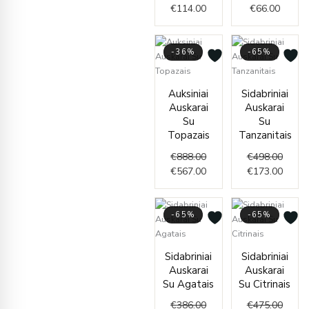
€
114.00
€
66.00
-36%
-65%
Original
Current
Origin
Curre
Auksiniai
Sidabriniai
price
price
price
price
Auskarai
Auskarai
was:
is:
was:
is:
Su
Su
€888.00.
€567.00.
€498.
€173.
Topazais
Tanzanitais
€
888.00
€
498.00
€
567.00
€
173.00
-65%
-65%
Original
Current
Origin
Curre
Sidabriniai
Sidabriniai
price
price
price
price
Auskarai
Auskarai
was:
is:
was:
is:
Su Agatais
Su Citrinais
€386.00.
€134.00.
€475.
€165.
€
386.00
€
475.00