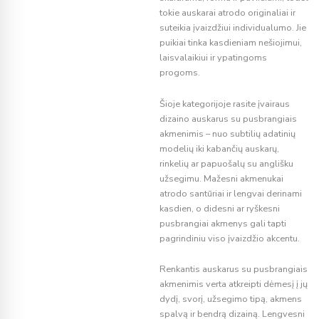
tokie auskarai atrodo originaliai ir
suteikia įvaizdžiui individualumo. Jie
puikiai tinka kasdieniam nešiojimui,
laisvalaikiui ir ypatingoms
progoms.
Šioje kategorijoje rasite įvairaus
dizaino auskarus su pusbrangiais
akmenimis – nuo subtilių adatinių
modelių iki kabančių auskarų,
rinkelių ar papuošalų su anglišku
užsegimu. Mažesni akmenukai
atrodo santūriai ir lengvai derinami
kasdien, o didesni ar ryškesni
pusbrangiai akmenys gali tapti
pagrindiniu viso įvaizdžio akcentu.
Renkantis auskarus su pusbrangiais
akmenimis verta atkreipti dėmesį į jų
dydį, svorį, užsegimo tipą, akmens
spalvą ir bendrą dizainą. Lengvesni