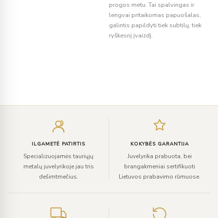
progos metu. Tai spalvingas ir
lengvai pritaikomas papuošalas,
galintis papildyti tiek subtilų, tiek
ryškesnį įvaizdį.
Įveskite
el.
paštą
ILGAMETĖ PATIRTIS
KOKYBĖS GARANTIJA
Specializuojamės tauriųjų
Juvelyrika prabuota, bei
metalų juvelyrikoje jau tris
brangakmeniai sertifikuoti
dešimtmečius.
Lietuvos prabavimo rūmuose.