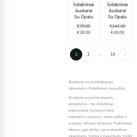
Original
Current
Curren
Origin
Sidabriniai
Sidabriniai
price
price
price
price
Auskarai
Auskarai
was:
is:
is:
was:
Su Opalu
Su Opalu
€79.00.
€28.00.
€49.00
€142.
€
79.00
€
142.00
€
28.00
€
49.00
1
2
…
10
›
Auskarai su pusbrangiais
akmenimis išskirtiniam įvaizdžiui
Auskarai su pusbrangiais
akmenimis – tai išskirtiniai
papuošalai, kuriuose dera
natūralios spalvos, saviti raštai ir
įvairaus stiliaus dizainas. Kiekvienas
akmuo gali skirtis savo atspalviu,
skaidrumu, forma ir paviršiumi, todėl