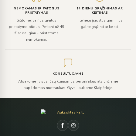
NEMOKAMAS IR PATOGUS
14 DIENŲ GRĄŽINIMAS AR
PRISTATYMAS
KEITIMAS
Siūlome įvairius greitus
Internetu įsigytus gaminius
pristatymo būdus. Perkant už 49
galite grąžinti ar keisti.
€ ar daugiau - pristatome
nemokamai.
KONSULTUOJAME
Atsakome į visus jūsų klausimus bei prireikus atsiunčiame
papildomas nuotraukas. Gyvai laukiame Klaipėdoje.