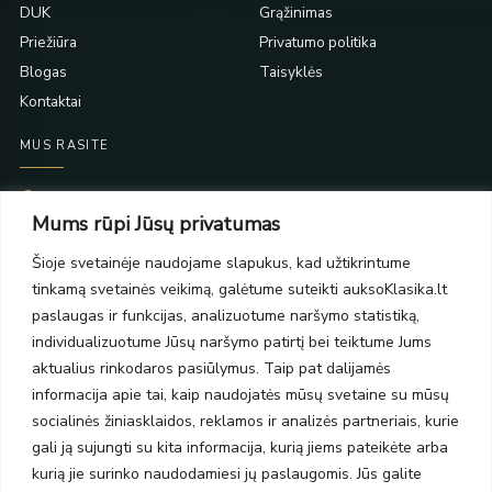
DUK
Grąžinimas
Priežiūra
Privatumo politika
Blogas
Taisyklės
Kontaktai
MUS RASITE
Taikos pr. 139
Mums rūpi Jūsų privatumas
PC Molas, Klaipėda
Taikos pr. 141
Šioje svetainėje naudojame slapukus, kad užtikrintume
PC BIG 2, Klaipėda
tinkamą svetainės veikimą, galėtume suteikti auksoKlasika.lt
Šilutės pl. 35
PC Banginis, Klaipėda
paslaugas ir funkcijas, analizuotume naršymo statistiką,
individualizuotume Jūsų naršymo patirtį bei teiktume Jums
NAUJIENLAIŠKIS
aktualius rinkodaros pasiūlymus. Taip pat dalijamės
informacija apie tai, kaip naudojatės mūsų svetaine su mūsų
Prenumeruokite ir gaukite pasiūlymus, naujienas bei riboto
socialinės žiniasklaidos, reklamos ir analizės partneriais, kurie
leidimo kolekcijas.
gali ją sujungti su kita informacija, kurią jiems pateikėte arba
kurią jie surinko naudodamiesi jų paslaugomis. Jūs galite