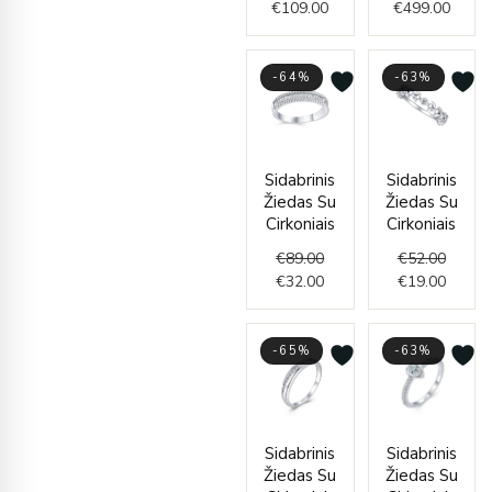
€
109.00
€
499.00
-64%
-63%
Original
Current
Origin
Curren
Sidabrinis
Sidabrinis
price
price
price
price
Žiedas Su
Žiedas Su
was:
is:
was:
is:
Cirkoniais
Cirkoniais
€89.00.
€32.00.
€52.00
€19.00
€
89.00
€
52.00
€
32.00
€
19.00
-65%
-63%
Original
Current
Origin
Curren
Sidabrinis
Sidabrinis
price
price
price
price
Žiedas Su
Žiedas Su
was:
is:
was:
is: