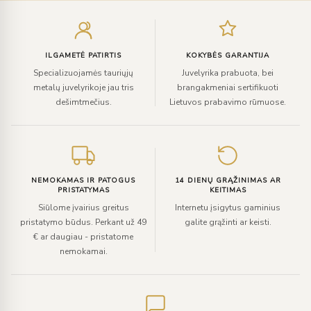
Įveskite
el.
paštą
ILGAMETĖ PATIRTIS
KOKYBĖS GARANTIJA
Specializuojamės tauriųjų
Juvelyrika prabuota, bei
metalų juvelyrikoje jau tris
brangakmeniai sertifikuoti
dešimtmečius.
Lietuvos prabavimo rūmuose.
NEMOKAMAS IR PATOGUS
14 DIENŲ GRĄŽINIMAS AR
PRISTATYMAS
KEITIMAS
Siūlome įvairius greitus
Internetu įsigytus gaminius
pristatymo būdus. Perkant už 49
galite grąžinti ar keisti.
€ ar daugiau - pristatome
nemokamai.