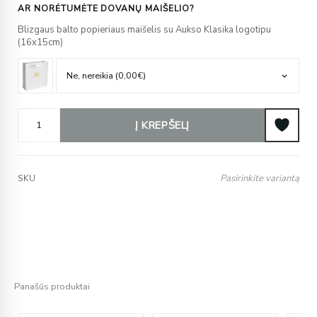
AR NORĖTUMĖTE DOVANŲ MAIŠELIO?
Blizgaus balto popieriaus maišelis su Aukso Klasika logotipu
(16x15cm)
Į KREPŠELĮ
Pasirinkite variantą
SKU
Panašūs produktai