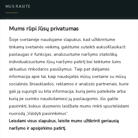
MUS RASITE
Taikos pr. 139
Mums rūpi Jūsų privatumas
PC Molas, Klaipėda
Taikos pr. 141
Šioje svetainėje naudojame slapukus, kad užtikrintume
PC BIG 2, Klaipėda
tinkamą svetainės veikimą, galėtume suteikti auksoKlasika.lt
Šilutės pl. 35
PC Banginis, Klaipėda
paslaugas ir funkcijas, analizuotume naršymo statistiką,
individualizuotume Jūsų naršymo patirtį bei teiktume Jums
NAUJIENLAIŠKIS
aktualius rinkodaros pasiūlymus. Taip pat dalijamės
informacija apie tai, kaip naudojatės mūsų svetaine su mūsų
Prenumeruokite ir gaukite pasiūlymus, naujienas bei riboto
socialinės žiniasklaidos, reklamos ir analizės partneriais, kurie
leidimo kolekcijas.
gali ją sujungti su kita informacija, kurią jiems pateikėte arba
kurią jie surinko naudodamiesi jų paslaugomis. Jūs galite
pasirinkti, kokius duomenis leidžiate mums rinkti spustelėdami
nuorodą „Valdyti pasirinkimus“.
Leisdami visus slapukus, leisite mums užtikrinti geriausią
SIŲSTI
naršymo ir apsipirkimo patirtį.
Prenumeruodami sutinkate su Taisyklėmis ir Privatumo politika.