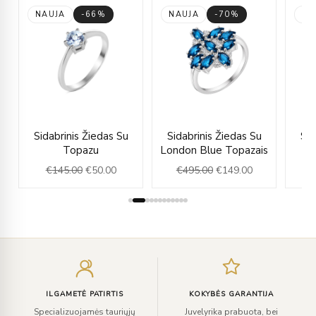
NAUJA
-66%
NAUJA
-70%
NA
rent
Original
Current
Original
Current
Sidabrinis Žiedas Su
Sidabrinis Žiedas Su
Sid
e
price
price
price
price
Topazu
London Blue Topazais
was:
is:
was:
is:
€
145.00
€
50.00
€
495.00
€
149.00
.00.
€145.00.
€50.00.
€495.00.
€149.00.
Įveskite
el.
paštą
ILGAMETĖ PATIRTIS
KOKYBĖS GARANTIJA
Specializuojamės tauriųjų
Juvelyrika prabuota, bei