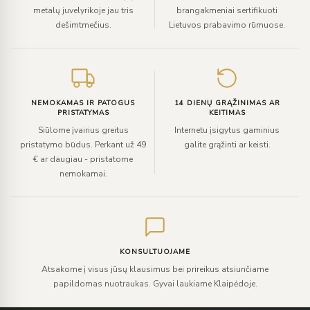
metalų juvelyrikoje jau tris
brangakmeniai sertifikuoti
dešimtmečius.
Lietuvos prabavimo rūmuose.
NEMOKAMAS IR PATOGUS
14 DIENŲ GRĄŽINIMAS AR
PRISTATYMAS
KEITIMAS
Siūlome įvairius greitus
Internetu įsigytus gaminius
pristatymo būdus. Perkant už 49
galite grąžinti ar keisti.
€ ar daugiau - pristatome
nemokamai.
KONSULTUOJAME
Atsakome į visus jūsų klausimus bei prireikus atsiunčiame
papildomas nuotraukas. Gyvai laukiame Klaipėdoje.