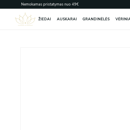
Pereiti
Nemokamas pristatymas nuo 49€
prie
turinio
ŽIEDAI
AUSKARAI
GRANDINĖLĖS
VĖRINI