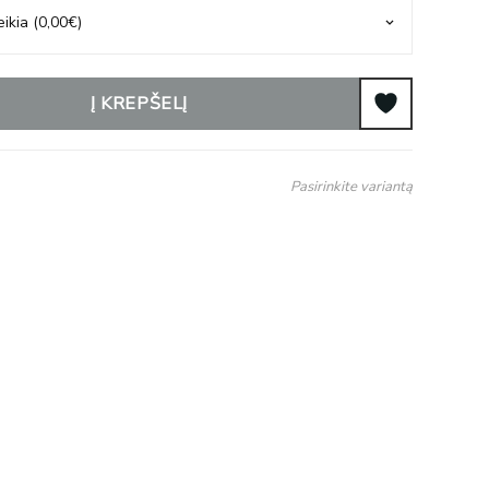
Į KREPŠELĮ
Pasirinkite variantą