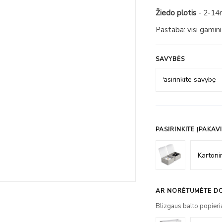
Žiedo plotis
- 2-1
Pastaba: visi gamin
SAVYBĖS
PASIRINKITE ĮPAKAV
AR NORĖTUMĖTE DO
Blizgaus balto popieri