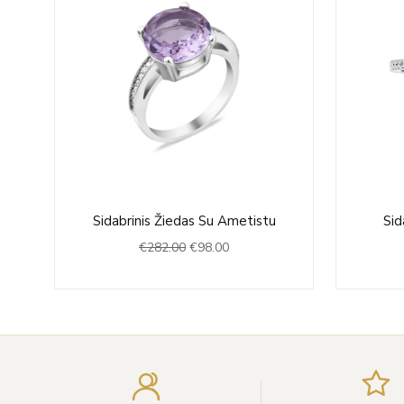
Original
Current
e
Sidabrinis Žiedas Su Ametistu
Sid
price
price
€
282.00
€
98.00
was:
is:
€282.00.
€98.00.