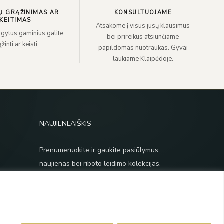
Ų GRĄŽINIMAS AR
KONSULTUOJAME
KEITIMAS
Atsakome į visus jūsų klausimus
sigytus gaminius galite
bei prireikus atsiunčiame
žinti ar keisti.
papildomas nuotraukas. Gyvai
laukiame Klaipėdoje.
NAUJIENLAIŠKIS
Prenumeruokite ir gaukite pasiūlymus,
naujienas bei riboto leidimo kolekcijas.
SIŲSTI
,
Prenumeruodami sutinkate su Taisyklėmis ir
Privatumo politika.