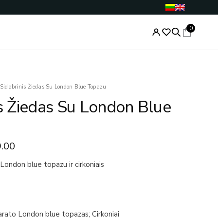
0
nal
Current
Sidabrinis Žiedas Su London Blue Topazu
price
is Žiedas Su London Blue
is:
.00.
€109.00.
.00
 London blue topazu ir cirkoniais
arato London blue topazas; Cirkoniai