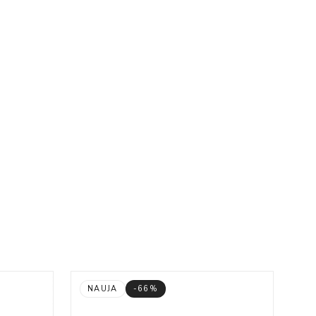
NAUJA
-66%
N