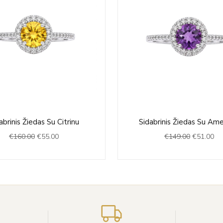
Original
Current
Original
Cu
abrinis Žiedas Su Citrinu
Sidabrinis Žiedas Su Ame
price
price
price
pri
€
160.00
€
55.00
€
149.00
€
51.00
was:
is:
was:
is:
€160.00.
€55.00.
€149.00.
€5