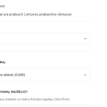
4mm
iai yra prabuoti Lietuvos prabavimo rūmuose
IMĄ:
VANŲ MAIŠELIO?
aus maišelis su Aukso Klasika logotipu (16x15cm)