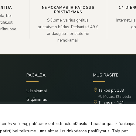
NTIJA
NEMOKAMAS IR PATOGUS
14 DIEN
PRISTATYMAS
ta, bei
Siūlome įvairius greitus
Internetu į
ifikuoti
pristatymo būdus. Perkant už 49 €
grą
 rūmuose.
ar daugiau - pristatome
nemokamai.
PAGALBA
MUS RASITE
Taikos pr. 139
Užsakymai
PC Molas, Klaipėda
Grąžinimas
Taikos pr. 141
Privatumo politika
PC BIG 2, Klaipėda
Šilutės pl. 35
Taisyklės
PC Banginis, Klaipėda
ainės veikimą, galėtume suteikti auksoKlasika.lt paslaugas ir funkcijas
atirtį bei teiktume Jums aktualius rinkodaros pasiūlymus. Taip pat