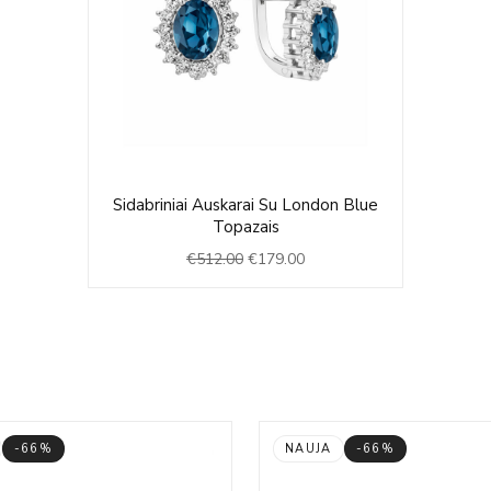
Original
Current
Sidabriniai Auskarai Su London Blue
price
price
Topazais
was:
is:
€
512.00
€
179.00
€512.00.
€179.00.
-66%
NAUJA
-66%