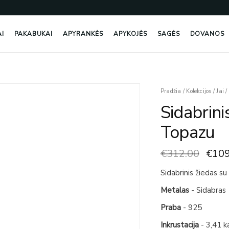
AI
PAKABUKAI
APYRANKĖS
APYKOJĖS
SAGĖS
DOVANOS
Origi
produkto
Pradžia
/
Kolekcijos
/
Jai
/
price
kiekis:
Sidabrin
was:
Sidabrinis
€312
Žiedas
Topazu
Su
London
€
312.00
€
109
Blue
Topazu
Sidabrinis žiedas su
Metalas
- Sidabras
Praba
- 925
Inkrustacija
- 3,41 k