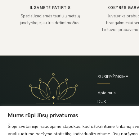
ILGAMETĖ PATIRTIS
KOKYBĖS GARA
Specializuojamės tauriųjų metalų
Juvelyrika prabuo
juvelyrikoje jau tris dešimtmečius.
brangakmeniai sert
Lietuvos prabavimo
SUSIPAŽINKIME
Apie mus
DUK
Priežiūra
Mums rūpi Jūsų privatumas
Blogas
Šioje svetainėje naudojame slapukus, kad užtikrintume tinkamą svet
Kontaktai
analizuotume naršymo statistiką, individualizuotume Jūsų naršymo p