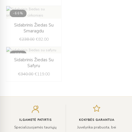
-66%
IŠPARDUOTA
Original
Current
Sidabrinis Žiedas Su
price
price
Smaragdu
was:
is:
€
238.00
€
82.00
€238.00.
€82.00.
-65%
Original
Current
Sidabrinis Žiedas Su
IŠPARDUOTA
price
price
Safyru
was:
is:
€
340.00
€
119.00
€340.00.
€119.00.
Įveskite
el.
paštą
ILGAMETĖ PATIRTIS
KOKYBĖS GARANTIJA
Specializuojamės tauriųjų
Juvelyrika prabuota, bei