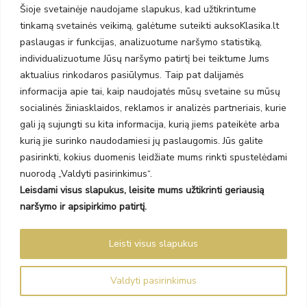
Taikos pr. 141
Šioje svetainėje naudojame slapukus, kad užtikrintume
PC BIG 2, Klaipėda
tinkamą svetainės veikimą, galėtume suteikti auksoKlasika.lt
Šilutės pl. 35
paslaugas ir funkcijas, analizuotume naršymo statistiką,
PC Banginis, Klaipėda
individualizuotume Jūsų naršymo patirtį bei teiktume Jums
NAUJIENLAIŠKIS
aktualius rinkodaros pasiūlymus. Taip pat dalijamės
informacija apie tai, kaip naudojatės mūsų svetaine su mūsų
socialinės žiniasklaidos, reklamos ir analizės partneriais, kurie
Prenumeruokite ir gaukite pasiūlymus, naujienas bei riboto
gali ją sujungti su kita informacija, kurią jiems pateikėte arba
leidimo kolekcijas.
kurią jie surinko naudodamiesi jų paslaugomis. Jūs galite
pasirinkti, kokius duomenis leidžiate mums rinkti spustelėdami
nuorodą „Valdyti pasirinkimus“.
Leisdami visus slapukus, leisite mums užtikrinti geriausią
SIŲSTI
naršymo ir apsipirkimo patirtį.
Prenumeruodami sutinkate su Taisyklėmis ir Privatumo politika.
Leisti visus slapukus
Auksoklasika.lt © 2026 Visos teisės saugomos
Valdyti pasirinkimus
Sprendimas Madiavo.lt