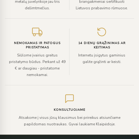
metalų juvelyrikoje jau tris
brangakmeniai sertifikuoti
dešimtmečius.
Lietuvos prabavimo rūmuose.
NEMOKAMAS IR PATOGUS
14 DIENŲ GRĄŽINIMAS AR
PRISTATYMAS
KEITIMAS
Siūlome įvairius greitus
Internetu įsigytus gaminius
pristatymo būdus. Perkant už 49
galite grąžinti ar keisti.
€ ar daugiau - pristatome
nemokamai.
KONSULTUOJAME
Atsakome į visus jūsų klausimus bei prireikus atsiunčiame
papildomas nuotraukas. Gyvai laukiame Klaipėdoje.