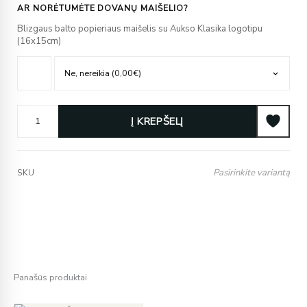
AR NORĖTUMĖTE DOVANŲ MAIŠELIO?
Blizgaus balto popieriaus maišelis su Aukso Klasika logotipu
(16x15cm)
Į KREPŠELĮ
Pasirinkite variantą
SKU
Panašūs produktai