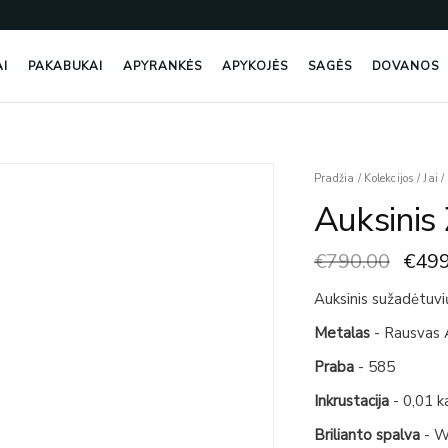
AI
PAKABUKAI
APYRANKĖS
APYKOJĖS
SAGĖS
DOVANOS
Origi
produkto
Pradžia
/
Kolekcijos
/
Jai
/
price
kiekis:
Auksinis
was:
Auksinis
€790
Žiedas
€
790.00
€
499
Su
Deimantu
Auksinis sužadėtuvi
Metalas
- Rausvas 
Praba
- 585
Inkrustacija
- 0,01 k
Brilianto spalva
- 