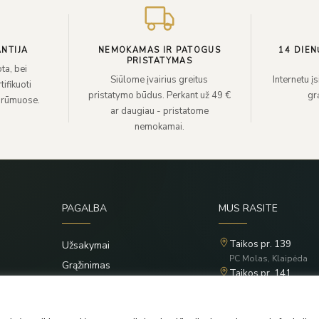
NTIJA
NEMOKAMAS IR PATOGUS
14 DIEN
PRISTATYMAS
ta, bei
Siūlome įvairius greitus
Internetu į
ifikuoti
pristatymo būdus. Perkant už 49 €
grą
 rūmuose.
ar daugiau - pristatome
nemokamai.
PAGALBA
MUS RASITE
Taikos pr. 139
Užsakymai
PC Molas, Klaipėda
Grąžinimas
Taikos pr. 141
Privatumo politika
PC BIG 2, Klaipėda
Šilutės pl. 35
Taisyklės
PC Banginis, Klaipėda