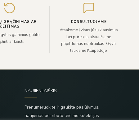
el.
paštą
Ų GRĄŽINIMAS AR
KONSULTUOJAME
KEITIMAS
Atsakome į visus jūsų klausimus
sigytus gaminius galite
bei prireikus atsiunčiame
žinti ar keisti.
papildomas nuotraukas. Gyvai
laukiame Klaipėdoje.
NAUJIENLAIŠKIS
Prenumeruokite ir gaukite pasiūlymus,
naujienas bei riboto leidimo kolekcijas.
SIŲSTI