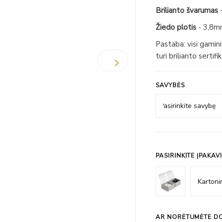
Brilianto švarumas
-
Žiedo plotis
- 3,8
Pastaba: visi gamin
turi brilianto serti
SAVYBĖS
PASIRINKITE ĮPAKAV
AR NORĖTUMĖTE DO