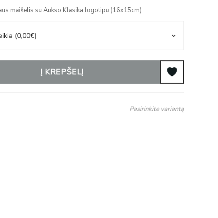
aus maišelis su Aukso Klasika logotipu (16x15cm)
Į KREPŠELĮ
Pasirinkite variantą