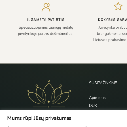
ILGAMETĖ PATIRTIS
KOKYBĖS GARA
Specializuojamės tauriųjų metalų
Juvelyrika prabuo
juvelyrikoje jau tris dešimtmečius.
brangakmeniai sert
Lietuvos prabavimo
SUSIPAŽINKIME
Apie mus
DUK
Priežiūra
Mums rūpi Jūsų privatumas
Blogas