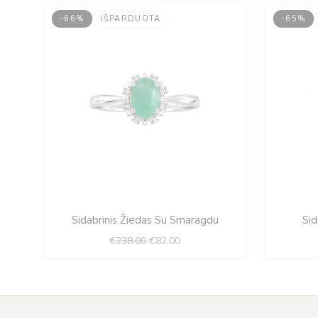
-66%
IŠPARDUOTA
-65%
Original
Current
Sidabrinis Žiedas Su Smaragdu
Sid
price
price
€
238.00
€
82.00
was:
is:
€238.00.
€82.00.