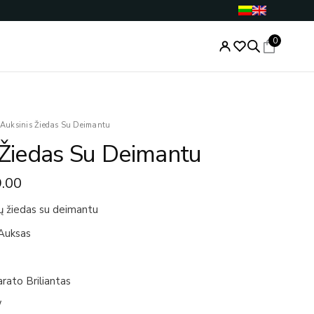
0
nal
Current
Auksinis Žiedas Su Deimantu
price
 Žiedas Su Deimantu
is:
.00.
€499.00.
.00
ų žiedas su deimantu
Auksas
arato Briliantas
W