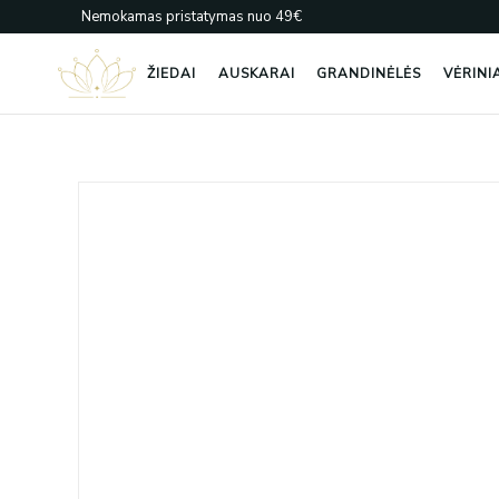
Pereiti
Nemokamas pristatymas nuo 49€
prie
turinio
ŽIEDAI
AUSKARAI
GRANDINĖLĖS
VĖRINI