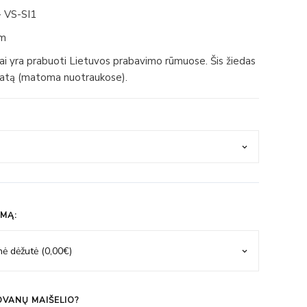
 VS-SI1
mm
iai yra prabuoti Lietuvos prabavimo rūmuose. Šis žiedas
fikatą (matoma nuotraukose).
IMĄ:
VANŲ MAIŠELIO?