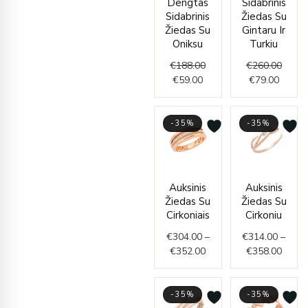
Dengtas
Sidabrinis
is:
was:
is:
was:
Sidabrinis
Žiedas Su
€59.00.
€188.00.
€79.00
€260.
Žiedas Su
Gintaru Ir
Oniksu
Turkiu
€
188.00
€
260.00
€
59.00
€
79.00
-35%
-35%
Price
Price
Auksinis
Auksinis
range
range:
Žiedas Su
Žiedas Su
€314.
€304.00
Cirkoniais
Cirkoniu
throu
through
€
304.00
–
€
314.00
–
€358.
€352.00
€
352.00
€
358.00
-35%
-35%