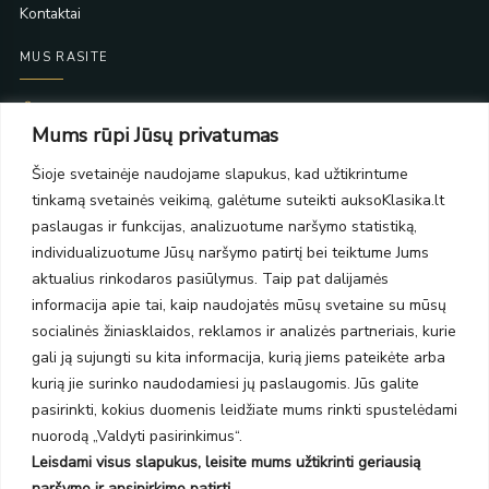
Kontaktai
MUS RASITE
Taikos pr. 139
Mums rūpi Jūsų privatumas
PC Molas, Klaipėda
Taikos pr. 141
Šioje svetainėje naudojame slapukus, kad užtikrintume
PC BIG 2, Klaipėda
tinkamą svetainės veikimą, galėtume suteikti auksoKlasika.lt
Šilutės pl. 35
PC Banginis, Klaipėda
paslaugas ir funkcijas, analizuotume naršymo statistiką,
individualizuotume Jūsų naršymo patirtį bei teiktume Jums
NAUJIENLAIŠKIS
aktualius rinkodaros pasiūlymus. Taip pat dalijamės
informacija apie tai, kaip naudojatės mūsų svetaine su mūsų
Prenumeruokite ir gaukite pasiūlymus, naujienas bei riboto
socialinės žiniasklaidos, reklamos ir analizės partneriais, kurie
leidimo kolekcijas.
gali ją sujungti su kita informacija, kurią jiems pateikėte arba
kurią jie surinko naudodamiesi jų paslaugomis. Jūs galite
pasirinkti, kokius duomenis leidžiate mums rinkti spustelėdami
nuorodą „Valdyti pasirinkimus“.
Leisdami visus slapukus, leisite mums užtikrinti geriausią
SIŲSTI
naršymo ir apsipirkimo patirtį.