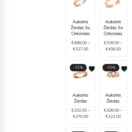
Price
Price
Auksinis
Auksinis
range:
range
Žiedas Su
Žiedas Su
€488.00
€338.
Cirkoniais
Cirkoniais
through
throu
€
488.00
–
€
338.00
–
€527.00
€406.
€
527.00
€
406.00
-35%
-35%
Price
Price
Auksinis
Auksinis
range:
range
Žiedas
Žiedas
€332.00
€308.
through
throu
€
332.00
–
€
308.00
–
€370.00
€322.
€
370.00
€
322.00