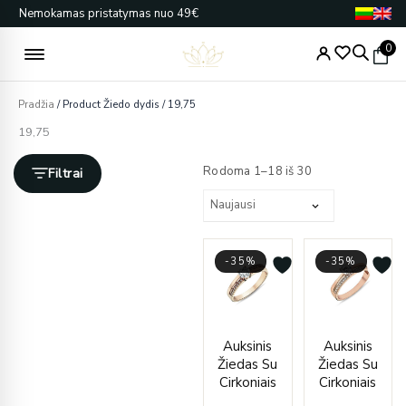
Pereiti
Nemokamas pristatymas nuo 49€
prie
turinio
0
Pradžia
/ Product Žiedo dydis / 19,75
19,75
Rūšiuojama
pagal
Rodoma 1–18 iš 30
Filtrai
naujausią
-35%
-35%
Price
Price
Auksinis
Auksinis
range:
range
Žiedas Su
Žiedas Su
€436.00
€581.
Cirkoniais
Cirkoniais
through
throu