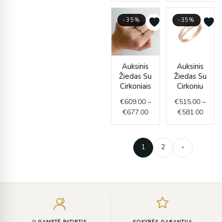
-35%
-35%
Price
Price
Auksinis
Auksinis
range:
range
Žiedas Su
Žiedas Su
€609.00
€515.
Cirkoniais
Cirkoniu
through
throu
€
609.00
–
€
515.00
–
€677.00
€581.
€
677.00
€
581.00
1
2
›
Įveskite
el.
paštą
ILGAMETĖ PATIRTIS
KOKYBĖS GARANTIJA