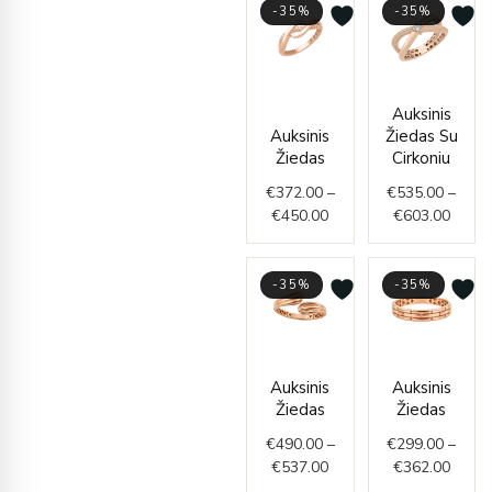
-35%
-35%
Price
Price
Auksinis
range:
range
Auksinis
Žiedas Su
€372.00
€535.
Žiedas
Cirkoniu
through
throu
€
372.00
–
€
535.00
–
€450.00
€603.
€
450.00
€
603.00
-35%
-35%
Price
Price
Auksinis
Auksinis
range:
range
Žiedas
Žiedas
€490.00
€299.
through
throu
€
490.00
–
€
299.00
–
€537.00
€362.
€
537.00
€
362.00