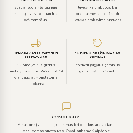
Specializuojamės tauriųjų
Juvelyrika prabuota, bei
metalų juvelyrikoje jau tris
brangakmeniai sertifikuoti
dešimtmečius.
Lietuvos prabavimo rūmuose.
NEMOKAMAS IR PATOGUS
14 DIENŲ GRĄŽINIMAS AR
PRISTATYMAS
KEITIMAS
Siūlome įvairius greitus
Internetu įsigytus gaminius
pristatymo būdus. Perkant už 49
galite grąžinti ar keisti.
€ ar daugiau - pristatome
nemokamai.
KONSULTUOJAME
Atsakome į visus jūsų klausimus bei prireikus atsiunčiame
papildomas nuotraukas. Gyvai laukiame Klaipėdoje.