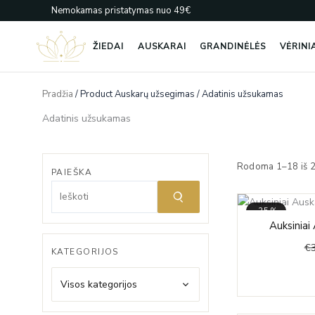
Pereiti
Nemokamas pristatymas nuo 49€
prie
turinio
ŽIEDAI
AUSKARAI
GRANDINĖLĖS
VĖRINI
Pradžia
/ Product Auskarų užsegimas / Adatinis užsukamas
Adatinis užsukamas
Rodoma 1–18 iš 
PAIEŠKA
-35%
Auksiniai 
€
KATEGORIJOS
Visos kategorijos