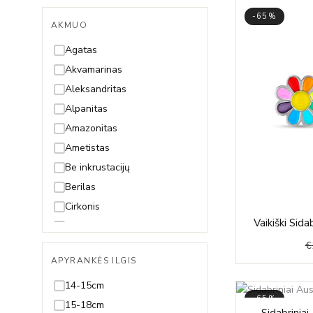
-65%
AKMUO
Agatas
Akvamarinas
Aleksandritas
Alpanitas
Amazonitas
Ametistas
Be inkrustacijų
Berilas
Cirkonis
Vaikiški Sida
Citrinas
€
Deimantas
APYRANKĖS ILGIS
Gintaras
Granatas
14-15cm
-65%
Hematitas
15-18cm
Sidabriniai