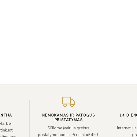
NTIJA
NEMOKAMAS IR PATOGUS
14 DIEN
PRISTATYMAS
ta, bei
Siūlome įvairius greitus
Internetu į
ifikuoti
pristatymo būdus. Perkant už 49 €
grą