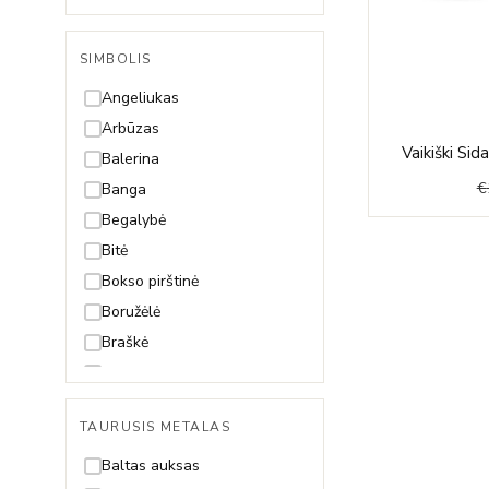
Singapore
Snake (Gyvatėlė)
SIMBOLIS
Spiga
Angeliukas
Arbūzas
Vaikiški Sida
Balerina
€
Banga
Begalybė
Bitė
Bokso pirštinė
Boružėlė
Braškė
Dama
Dobilas
TAURUSIS METALAS
Drakonas
Drugelis
Baltas auksas