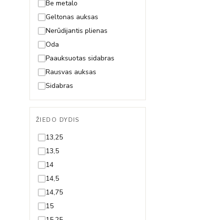
Fėja
Be metalo
Gėlytė
Geltonas auksas
Gyvatė
Nerūdijantis plienas
Gyvybės medis
Oda
Inicialas/Raidė
Paauksuotas sidabras
Kačiukas
Rausvas auksas
Karūna
Sidabras
Karys
Kaspinas
ŽIEDO DYDIS
Keksiukas
13,25
Kelionės
13,5
Keltų mazgas
14
Kriauklytė
14,5
Kryželis
14,75
Lapelis
15
Laumžirgis
15,25