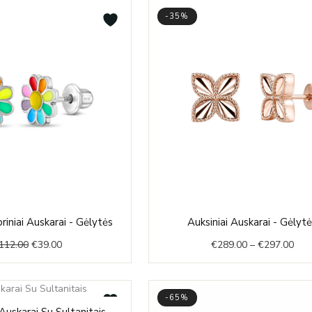
-35%
Original
Current
Pric
briniai Auskarai - Gėlytės
Auksiniai Auskarai - Gėlyt
price
price
rang
112.00
€
39.00
€
289.00
–
€
297.00
was:
is:
€28
€112.00.
€39.00.
thr
€29
-65%
Original
Current
 Auskarai Su Sultanitais