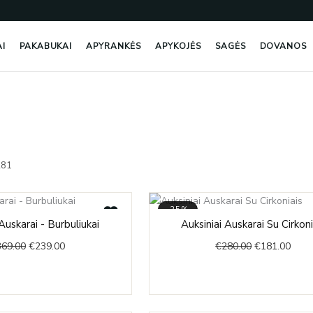
AI
PAKABUKAI
APYRANKĖS
APYKOJĖS
SAGĖS
DOVANOS
Rūšiuojama
pagal
281
naujausią
-35%
Original
Current
Original
Curr
Auskarai - Burbuliukai
Auksiniai Auskarai Su Cirkoni
price
price
price
price
369.00
€
239.00
€
280.00
€
181.00
was:
is:
was:
is:
€369.00.
€239.00.
€280.00.
€181