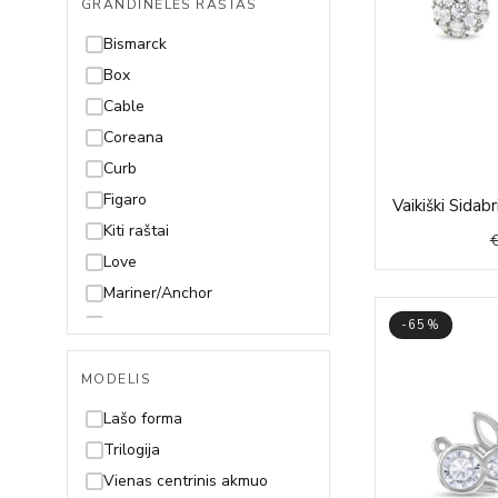
GRANDINĖLĖS RAŠTAS
49cm
50cm
Bismarck
55cm
Box
60cm
Cable
65cm
Coreana
70cm
Curb
Figaro
Vaikiški Sidabr
Kiti raštai
Love
Mariner/Anchor
Mona Lisa
-65%
Paperclip
MODELIS
Pitonas
Rolo
Lašo forma
Rombo
Trilogija
Rope (Virvutė)
Vienas centrinis akmuo