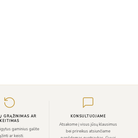
Įveskite
el.
paštą
Ų GRĄŽINIMAS AR
KONSULTUOJAME
KEITIMAS
Atsakome į visus jūsų klausimus
sigytus gaminius galite
bei prireikus atsiunčiame
žinti ar keisti.