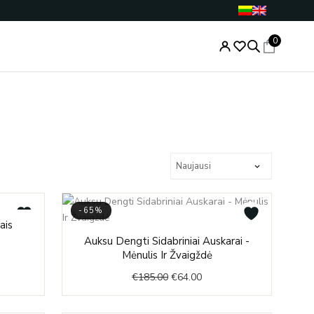
0
-65%
ent
ais
Original
Current
Auksu Dengti Sidabriniai Auskarai -
price
price
Mėnulis Ir Žvaigždė
.00.
was:
is:
€
185.00
€
64.00
€185.00.
€64.00.