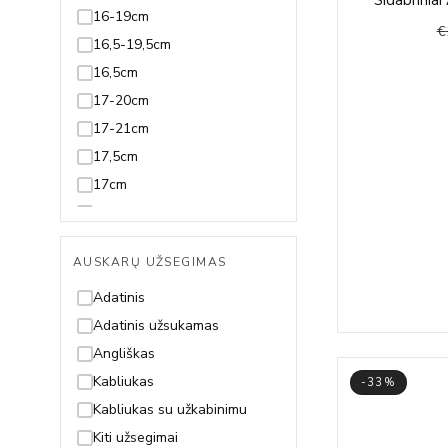
Juodmedis
16-19cm
€
Juvelyrinė emalė
16,5-19,5cm
Koralas
16,5cm
Kvarcas
17-20cm
Lazuritas
17-21cm
Malachitas
17,5cm
Nefritas
17cm
Olivinas/Peridotas
18-20cm
Oniksas
18-21cm
AUSKARŲ UŽSEGIMAS
Opalas
18-22cm
Perlas ir Perlamutras
18,5-21,5cm
Adatinis
Piritas
18,5-23,5cm
Adatinis užsukamas
Rodolitas
18,5cm
Angliškas
Rubinas
18cm
Kabliukas
-33%
Safyras
19-21cm
Kabliukas su užkabinimu
Smaragdas
19-22cm
Kiti užsegimai