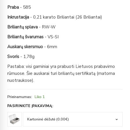
Praba
- 585
Inkrustacija
- 0,21 karato Briliantai (26 Briliantai)
Briliantų splava
- RW-W
Briliantų švarumas
- VS-SI
Auskarų skersmuo
- 6mm
Svoris
- 1,78g
Pastaba: visi gaminiai yra prabuoti Lietuvos prabavimo
rūmuose. Šie auskarai turi briliantų sertifikatą (matoma
nuotraukose).
Prieinamumas:
Liko 1
PASIRINKITE ĮPAKAVIMĄ: