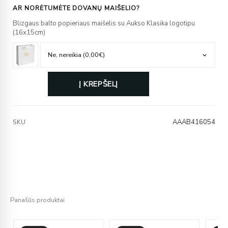
AR NORĖTUMĖTE DOVANŲ MAIŠELIO?
Blizgaus balto popieriaus maišelis su Aukso Klasika logotipu
(16x15cm)
Į KREPŠELĮ
AAAB416054
SKU
Panašūs produktai