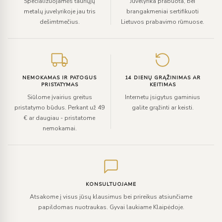
Specializuojamės tauriųjų
Juvelyrika prabuota, bei
metalų juvelyrikoje jau tris
brangakmeniai sertifikuoti
dešimtmečius.
Lietuvos prabavimo rūmuose.
NEMOKAMAS IR PATOGUS
14 DIENŲ GRĄŽINIMAS AR
PRISTATYMAS
KEITIMAS
Siūlome įvairius greitus
Internetu įsigytus gaminius
pristatymo būdus. Perkant už 49
galite grąžinti ar keisti.
€ ar daugiau - pristatome
nemokamai.
KONSULTUOJAME
Atsakome į visus jūsų klausimus bei prireikus atsiunčiame
papildomas nuotraukas. Gyvai laukiame Klaipėdoje.