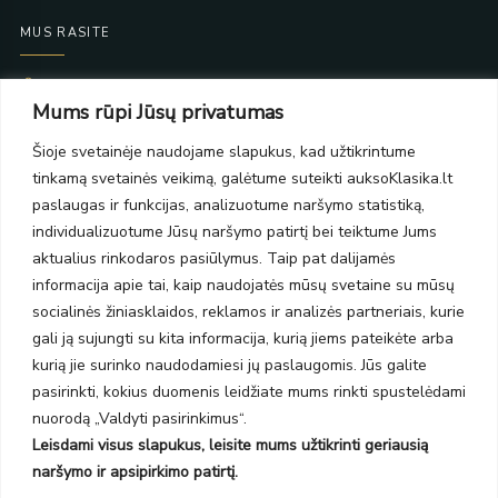
MUS RASITE
Taikos pr. 139
Mums rūpi Jūsų privatumas
PC Molas, Klaipėda
Taikos pr. 141
Šioje svetainėje naudojame slapukus, kad užtikrintume
PC BIG 2, Klaipėda
tinkamą svetainės veikimą, galėtume suteikti auksoKlasika.lt
Šilutės pl. 35
PC Banginis, Klaipėda
paslaugas ir funkcijas, analizuotume naršymo statistiką,
individualizuotume Jūsų naršymo patirtį bei teiktume Jums
NAUJIENLAIŠKIS
aktualius rinkodaros pasiūlymus. Taip pat dalijamės
informacija apie tai, kaip naudojatės mūsų svetaine su mūsų
Prenumeruokite ir gaukite pasiūlymus, naujienas bei riboto
socialinės žiniasklaidos, reklamos ir analizės partneriais, kurie
leidimo kolekcijas.
gali ją sujungti su kita informacija, kurią jiems pateikėte arba
kurią jie surinko naudodamiesi jų paslaugomis. Jūs galite
pasirinkti, kokius duomenis leidžiate mums rinkti spustelėdami
nuorodą „Valdyti pasirinkimus“.
Leisdami visus slapukus, leisite mums užtikrinti geriausią
SIŲSTI
naršymo ir apsipirkimo patirtį.
Prenumeruodami sutinkate su Taisyklėmis ir Privatumo politika.