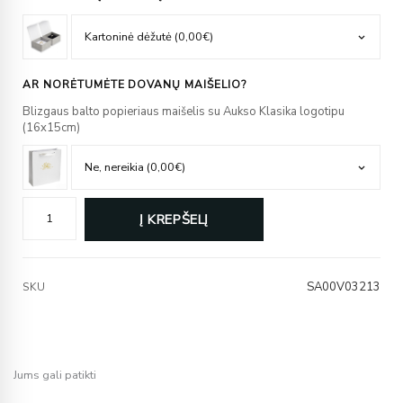
AR NORĖTUMĖTE DOVANŲ MAIŠELIO?
Blizgaus balto popieriaus maišelis su Aukso Klasika logotipu
(16x15cm)
Į KREPŠELĮ
SA00V03213
SKU
Jums gali patikti