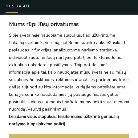
MUS RASITE
Taikos pr. 139
Mums rūpi Jūsų privatumas
PC Molas, Klaipėda
Taikos pr. 141
Šioje svetainėje naudojame slapukus, kad užtikrintume
PC BIG 2, Klaipėda
tinkamą svetainės veikimą, galėtume suteikti auksoKlasika.lt
Šilutės pl. 35
paslaugas ir funkcijas, analizuotume naršymo statistiką,
PC Banginis, Klaipėda
individualizuotume Jūsų naršymo patirtį bei teiktume Jums
NAUJIENLAIŠKIS
aktualius rinkodaros pasiūlymus. Taip pat dalijamės
informacija apie tai, kaip naudojatės mūsų svetaine su mūsų
socialinės žiniasklaidos, reklamos ir analizės partneriais, kurie
Prenumeruokite ir gaukite pasiūlymus, naujienas bei riboto
gali ją sujungti su kita informacija, kurią jiems pateikėte arba
leidimo kolekcijas.
kurią jie surinko naudodamiesi jų paslaugomis. Jūs galite
pasirinkti, kokius duomenis leidžiate mums rinkti spustelėdami
nuorodą „Valdyti pasirinkimus“.
Leisdami visus slapukus, leisite mums užtikrinti geriausią
SIŲSTI
naršymo ir apsipirkimo patirtį.
Prenumeruodami sutinkate su Taisyklėmis ir Privatumo politika.