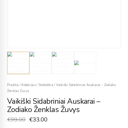
Pradžia
/
Kolekcijos
/
Simbolika
/
Vaikiški Sidabriniai Auskarai – Zodiako
Ženklas Žuvys
Vaikiški Sidabriniai Auskarai –
Zodiako Ženklas Žuvys
€
99.00
€
33.00