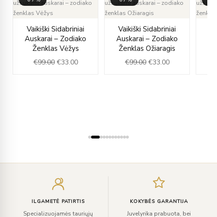
ent
Original
Current
Original
Current
Vaikiški Sidabriniai
Vaikiški Sidabriniai
Va
e
price
price
price
price
Auskarai – Zodiako
Auskarai – Zodiako
Au
was:
is:
was:
is:
Ženklas Vėžys
Ženklas Ožiaragis
Ž
00.
€99.00.
€33.00.
€99.00.
€33.00.
€
99.00
€
33.00
€
99.00
€
33.00
Įveskite
el.
paštą
ILGAMETĖ PATIRTIS
KOKYBĖS GARANTIJA
Specializuojamės tauriųjų
Juvelyrika prabuota, bei