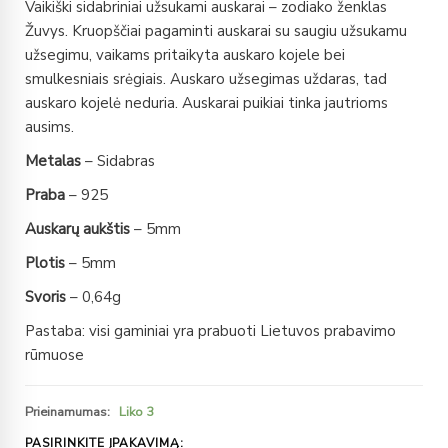
Vaikiški sidabriniai užsukami auskarai – zodiako ženklas
Žuvys. Kruopščiai pagaminti auskarai su saugiu užsukamu
užsegimu, vaikams pritaikyta auskaro kojele bei
smulkesniais srėgiais. Auskaro užsegimas uždaras, tad
auskaro kojelė neduria. Auskarai puikiai tinka jautrioms
ausims.
Metalas
– Sidabras
Praba
– 925
Auskarų aukštis
– 5mm
Plotis
– 5mm
Svoris
– 0,64g
Pastaba: visi gaminiai yra prabuoti Lietuvos prabavimo
rūmuose
Prieinamumas:
Liko 3
PASIRINKITE ĮPAKAVIMĄ: