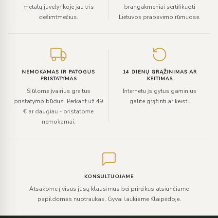
metalų juvelyrikoje jau tris
brangakmeniai sertifikuoti
dešimtmečius.
Lietuvos prabavimo rūmuose.
NEMOKAMAS IR PATOGUS
14 DIENŲ GRĄŽINIMAS AR
PRISTATYMAS
KEITIMAS
Siūlome įvairius greitus
Internetu įsigytus gaminius
pristatymo būdus. Perkant už 49
galite grąžinti ar keisti.
€ ar daugiau - pristatome
nemokamai.
KONSULTUOJAME
Atsakome į visus jūsų klausimus bei prireikus atsiunčiame
papildomas nuotraukas. Gyvai laukiame Klaipėdoje.