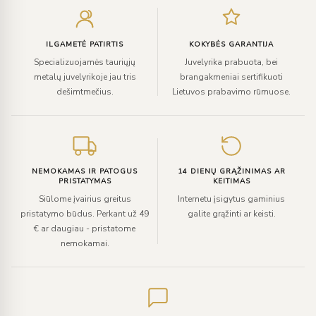
el.
paštą
ILGAMETĖ PATIRTIS
KOKYBĖS GARANTIJA
Specializuojamės tauriųjų
Juvelyrika prabuota, bei
metalų juvelyrikoje jau tris
brangakmeniai sertifikuoti
dešimtmečius.
Lietuvos prabavimo rūmuose.
NEMOKAMAS IR PATOGUS
14 DIENŲ GRĄŽINIMAS AR
PRISTATYMAS
KEITIMAS
Siūlome įvairius greitus
Internetu įsigytus gaminius
pristatymo būdus. Perkant už 49
galite grąžinti ar keisti.
€ ar daugiau - pristatome
nemokamai.