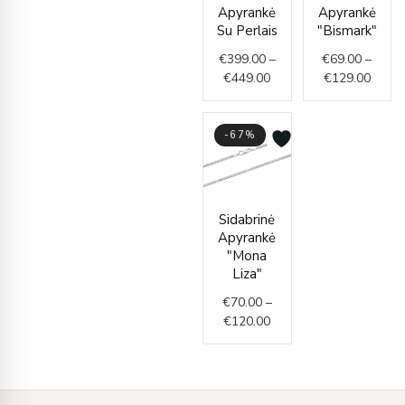
€399.00
€69.0
Apyrankė
Apyrankė
through
throu
Su Perlais
"Bismark"
€449.00
€129.
€
399.00
–
€
69.00
–
€
449.00
€
129.00
-67%
Price
Sidabrinė
range:
Apyrankė
€70.00
"Mona
through
Liza"
€120.00
€
70.00
–
€
120.00
Įveskite