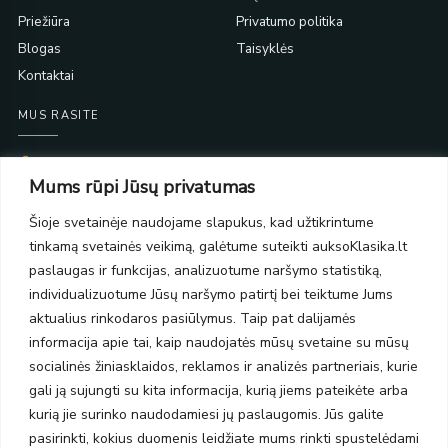
Priežiūra
Privatumo politika
Blogas
Taisyklės
Kontaktai
MUS RASITE
Taikos pr. 139
Mums rūpi Jūsų privatumas
PC Molas, Klaipėda
Taikos pr. 141
Šioje svetainėje naudojame slapukus, kad užtikrintume
PC BIG 2, Klaipėda
tinkamą svetainės veikimą, galėtume suteikti auksoKlasika.lt
Šilutės pl. 35
PC Banginis, Klaipėda
paslaugas ir funkcijas, analizuotume naršymo statistiką,
individualizuotume Jūsų naršymo patirtį bei teiktume Jums
NAUJIENLAIŠKIS
aktualius rinkodaros pasiūlymus. Taip pat dalijamės
informacija apie tai, kaip naudojatės mūsų svetaine su mūsų
Prenumeruokite ir gaukite pasiūlymus, naujienas bei riboto
socialinės žiniasklaidos, reklamos ir analizės partneriais, kurie
leidimo kolekcijas.
gali ją sujungti su kita informacija, kurią jiems pateikėte arba
kurią jie surinko naudodamiesi jų paslaugomis. Jūs galite
pasirinkti, kokius duomenis leidžiate mums rinkti spustelėdami