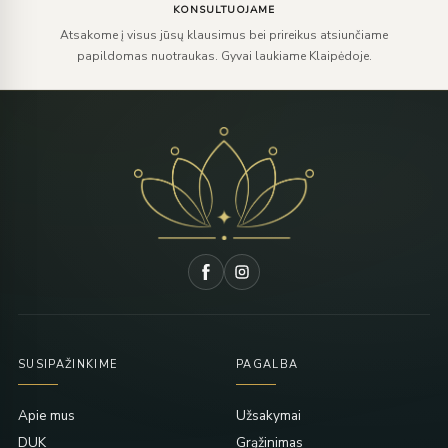
KONSULTUOJAME
Atsakome į visus jūsų klausimus bei prireikus atsiunčiame
papildomas nuotraukas. Gyvai laukiame Klaipėdoje.
SUSIPAŽINKIME
PAGALBA
Apie mus
Užsakymai
DUK
Grąžinimas