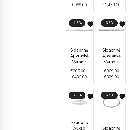
€969.00
€1,4
€
969.00
€
1,439.00
-66%
-66%
Price
Origin
Curre
Sidabrinė
Sidabrinė
range:
price
price
Apyrankė
Apyrankė
€265.00
was:
is:
Vyrams
Vyrams
through
€969.
€329.
€
265.00
–
€
969.00
€435.00
€
435.00
€
329.00
-40%
-67%
Price
Price
Raudono
range:
range
Aukso
Sidabrinė