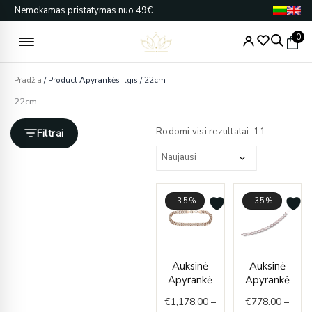
Pereiti
Nemokamas pristatymas nuo 49€
prie
turinio
0
Pradžia
/ Product Apyrankės ilgis / 22cm
22cm
Rūšiuojam
pagal
Rodomi visi rezultatai: 11
Filtrai
naujausią
-35%
-35%
Price
Price
Auksinė
Auksinė
range:
range
Apyrankė
Apyrankė
€1,178.00
€778.
through
throu
€
1,178.00
–
€
778.00
–