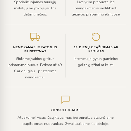
Specializuojamės tauriųjų
Juvelyrika prabuota, bei
metalų juvelyrikoje jau tris
brangakmeniai sertifikuoti
dešimtmečius.
Lietuvos prabavimo rūmuose.
NEMOKAMAS IR PATOGUS
14 DIENŲ GRĄŽINIMAS AR
PRISTATYMAS
KEITIMAS
Siūlome įvairius greitus
Internetu įsigytus gaminius
pristatymo būdus. Perkant už 49
galite grąžinti ar keisti.
€ ar daugiau - pristatome
nemokamai.
KONSULTUOJAME
Atsakome į visus jūsų klausimus bei prireikus atsiunčiame
papildomas nuotraukas. Gyvai laukiame Klaipėdoje.