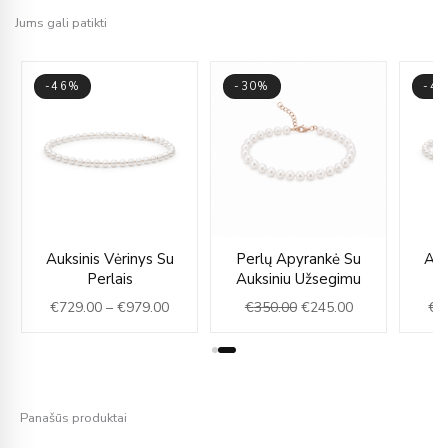
Jums gali patikti
-46%
-30%
-4
rent
Price
Original
Current
Auksinis Vėrinys Su
Perlų Apyrankė Su
Auk
e
range:
price
price
Perlais
Auksiniu Užsegimu
€729.00
was:
is:
€
729.00
–
€
979.00
€
350.00
€
245.00
€
7
5.00.
through
€350.00.
€245.00.
€979.00
Panašūs produktai