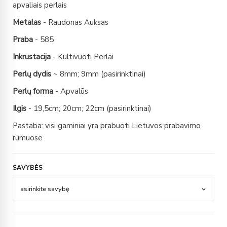
apvaliais perlais
Metalas
- Raudonas Auksas
Praba
- 585
Inkrustacija
- Kultivuoti Perlai
Perlų dydis
~ 8mm; 9mm (pasirinktinai)
Perlų forma
- Apvalūs
Ilgis
- 19,5cm; 20cm; 22cm (pasirinktinai)
Pastaba: visi gaminiai yra prabuoti Lietuvos prabavimo
rūmuose
SAVYBĖS