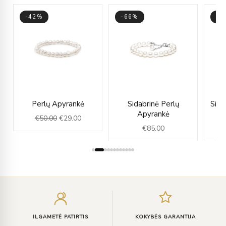
-42%
-66%
-6
rent
Original
Current
Perlų Apyrankė
Sidabrinė Perlų
Sida
ce
price
price
Apyrankė
€
50.00
€
29.00
was:
is:
€
85.00
5.00.
€50.00.
€29.00.
Įveskite
el.
paštą
ILGAMETĖ PATIRTIS
KOKYBĖS GARANTIJA