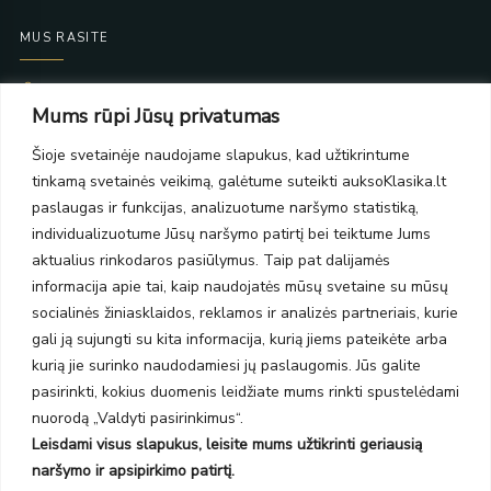
MUS RASITE
Taikos pr. 139
Mums rūpi Jūsų privatumas
PC Molas, Klaipėda
Taikos pr. 141
Šioje svetainėje naudojame slapukus, kad užtikrintume
PC BIG 2, Klaipėda
tinkamą svetainės veikimą, galėtume suteikti auksoKlasika.lt
Šilutės pl. 35
PC Banginis, Klaipėda
paslaugas ir funkcijas, analizuotume naršymo statistiką,
individualizuotume Jūsų naršymo patirtį bei teiktume Jums
NAUJIENLAIŠKIS
aktualius rinkodaros pasiūlymus. Taip pat dalijamės
informacija apie tai, kaip naudojatės mūsų svetaine su mūsų
Prenumeruokite ir gaukite pasiūlymus, naujienas bei riboto
socialinės žiniasklaidos, reklamos ir analizės partneriais, kurie
leidimo kolekcijas.
gali ją sujungti su kita informacija, kurią jiems pateikėte arba
kurią jie surinko naudodamiesi jų paslaugomis. Jūs galite
pasirinkti, kokius duomenis leidžiate mums rinkti spustelėdami
nuorodą „Valdyti pasirinkimus“.
Leisdami visus slapukus, leisite mums užtikrinti geriausią
SIŲSTI
naršymo ir apsipirkimo patirtį.
Prenumeruodami sutinkate su Taisyklėmis ir Privatumo politika.