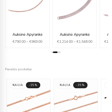
rice
Price
Price
Auksinė Apyrankė
Auksinė Apyrankė
Au
ange:
range:
range:
€
790.00
–
€
969.00
€
1,214.00
–
€
1,548.00
€
1,2
1,132.00
€790.00
€1,214.00
hrough
through
through
1,439.00
€969.00
€1,548.00
Panašūs produktai
NAUJA
-35%
NAUJA
-35%
NA