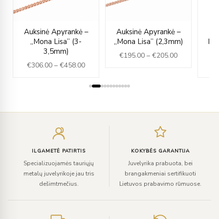
ice
Price
Price
Auksinė Apyrankė –
Auksinė Apyrankė –
nge:
range:
range:
„Mona Lisa” (3-
„Mona Lisa” (2,3mm)
Hem
18.00
€306.00
€195.00
3,5mm)
€
195.00
–
€
205.00
rough
through
through
€
306.00
–
€
458.00
€
32.00
€458.00
€205.00
Įveskite
el.
paštą
ILGAMETĖ PATIRTIS
KOKYBĖS GARANTIJA
Specializuojamės tauriųjų
Juvelyrika prabuota, bei
metalų juvelyrikoje jau tris
brangakmeniai sertifikuoti
dešimtmečius.
Lietuvos prabavimo rūmuose.