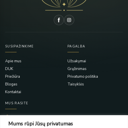
SUSIPAŽINKIME
PAGALBA
Apie mus
Užsakymai
DUK
Grąžinimas
Priežiūra
Privatumo politika
Blogas
Taisyklės
Kontaktai
MUS RASITE
Taikos pr. 139
Mums rūpi Jūsų privatumas
PC Molas, Klaipėda