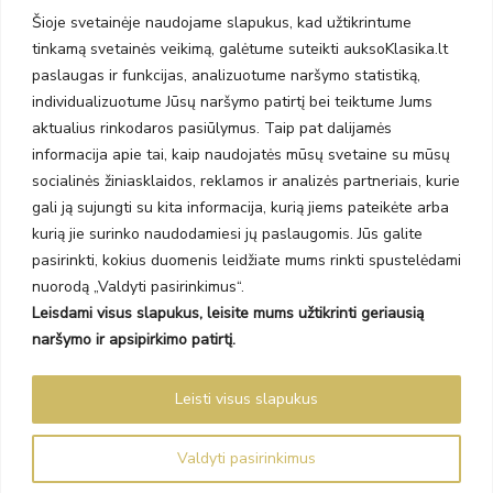
Taikos pr. 141
Šioje svetainėje naudojame slapukus, kad užtikrintume
PC BIG 2, Klaipėda
tinkamą svetainės veikimą, galėtume suteikti auksoKlasika.lt
Šilutės pl. 35
PC Banginis, Klaipėda
paslaugas ir funkcijas, analizuotume naršymo statistiką,
individualizuotume Jūsų naršymo patirtį bei teiktume Jums
NAUJIENLAIŠKIS
aktualius rinkodaros pasiūlymus. Taip pat dalijamės
informacija apie tai, kaip naudojatės mūsų svetaine su mūsų
Prenumeruokite ir gaukite pasiūlymus, naujienas bei riboto
socialinės žiniasklaidos, reklamos ir analizės partneriais, kurie
leidimo kolekcijas.
gali ją sujungti su kita informacija, kurią jiems pateikėte arba
kurią jie surinko naudodamiesi jų paslaugomis. Jūs galite
pasirinkti, kokius duomenis leidžiate mums rinkti spustelėdami
nuorodą „Valdyti pasirinkimus“.
Leisdami visus slapukus, leisite mums užtikrinti geriausią
SIŲSTI
naršymo ir apsipirkimo patirtį.
Prenumeruodami sutinkate su Taisyklėmis ir Privatumo politika.
Leisti visus slapukus
Auksoklasika.lt © 2026 Visos teisės saugomos
Valdyti pasirinkimus
Sprendimas Madiavo.lt