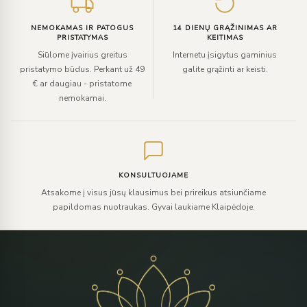
NEMOKAMAS IR PATOGUS
14 DIENŲ GRĄŽINIMAS AR
PRISTATYMAS
KEITIMAS
Siūlome įvairius greitus
Internetu įsigytus gaminius
pristatymo būdus. Perkant už 49
galite grąžinti ar keisti.
€ ar daugiau - pristatome
nemokamai.
KONSULTUOJAME
Atsakome į visus jūsų klausimus bei prireikus atsiunčiame
papildomas nuotraukas. Gyvai laukiame Klaipėdoje.