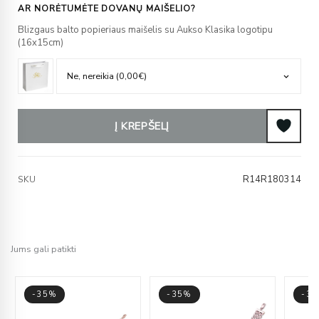
AR NORĖTUMĖTE DOVANŲ MAIŠELIO?
Blizgaus balto popieriaus maišelis su Aukso Klasika logotipu
(16x15cm)
Į KREPŠELĮ
R14R180314
SKU
Jums gali patikti
-35%
-35%
-3