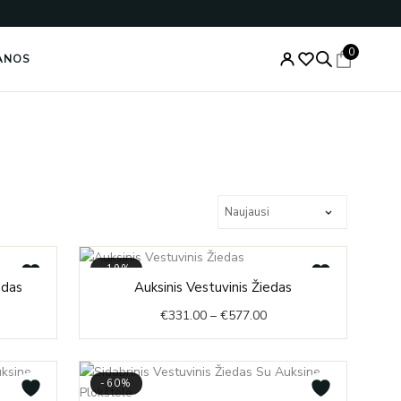
0
ANOS
-19%
Price
edas
Auksinis Vestuvinis Žiedas
range:
€
331.00
–
€
577.00
€331.00
through
€577.00
-60%