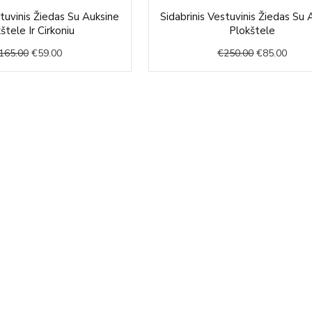
Original
Current
Original
Curre
stuvinis Žiedas Su Auksine
Sidabrinis Vestuvinis Žiedas Su 
price
price
price
price
štele Ir Cirkoniu
Plokštele
was:
is:
was:
is:
165.00
€
59.00
€
250.00
€
85.00
€165.00.
€59.00.
€250.00.
€85.0