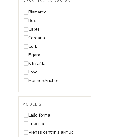
GRANDINĖLĖS RAŠTAS
49cm
50cm
Bismarck
55cm
Box
60cm
Cable
65cm
Coreana
70cm
Curb
Figaro
Kiti raštai
Love
Mariner/Anchor
Mona Lisa
Paperclip
MODELIS
Pitonas
Rolo
Lašo forma
Rombo
Trilogija
Rope (Virvutė)
Vienas centrinis akmuo