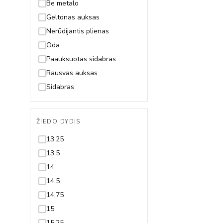
Fėja
Be metalo
Gėlytė
Geltonas auksas
Gyvatė
Nerūdijantis plienas
Gyvybės medis
Oda
Inicialas/Raidė
Paauksuotas sidabras
Kačiukas
Rausvas auksas
Karūna
Sidabras
Karys
Kaspinas
ŽIEDO DYDIS
Keksiukas
13,25
Kelionės
13,5
Keltų mazgas
14
Kriauklytė
14,5
Kryželis
14,75
Lapelis
15
Laumžirgis
15,25