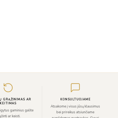
Įveskite
el.
paštą
Ų GRĄŽINIMAS AR
KONSULTUOJAME
KEITIMAS
Atsakome į visus jūsų klausimus
sigytus gaminius galite
bei prireikus atsiunčiame
žinti ar keisti.