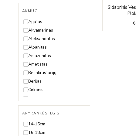
Sidabrinis Ve
AKMUO
Plok
Agatas
€
Akvamarinas
Aleksandritas
Alpanitas
Amazonitas
Ametistas
Be inkrustacijų
Berilas
Cirkonis
Citrinas
Deimantas
APYRANKĖS ILGIS
Gintaras
Granatas
14-15cm
Hematitas
15-18cm