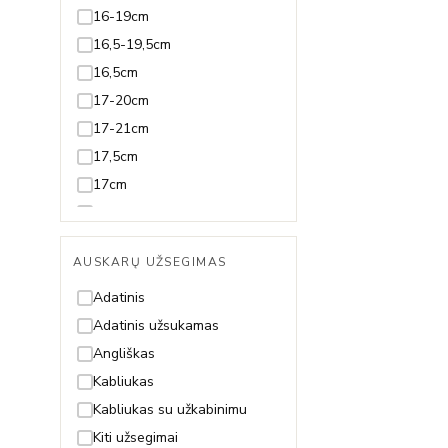
Juodmedis
16-19cm
Juvelyrinė emalė
16,5-19,5cm
Koralas
16,5cm
Kvarcas
17-20cm
Lazuritas
17-21cm
Malachitas
17,5cm
Nefritas
17cm
Olivinas/Peridotas
18-20cm
Oniksas
18-21cm
AUSKARŲ UŽSEGIMAS
Opalas
18-22cm
Perlas ir Perlamutras
18,5-21,5cm
Adatinis
Piritas
18,5-23,5cm
Adatinis užsukamas
Rodolitas
18,5cm
Angliškas
Rubinas
18cm
Kabliukas
Safyras
19-21cm
Kabliukas su užkabinimu
Smaragdas
19-22cm
Kiti užsegimai