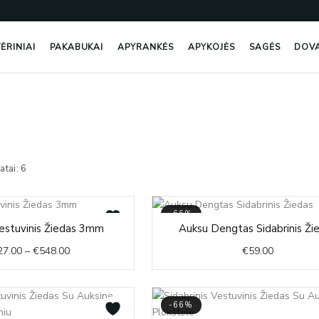
ĖRINIAI
PAKABUKAI
APYRANKĖS
APYKOJĖS
SAGĖS
DOV
Rūšiuojama
pagal
atai: 6
naujausią
-66%
Price
Vestuvinis Žiedas 3mm
Auksu Dengtas Sidabrinis Ži
range:
27.00
–
€
548.00
€
59.00
€327.00
through
€548.00
-66%