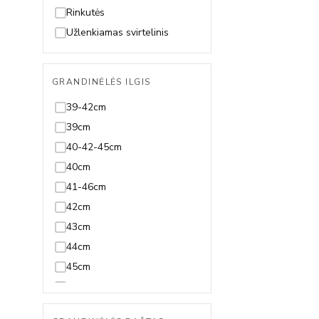
Špinelis
19-23cm
Rinkutės
Sultanitas
19,5cm
Užlenkiamas svirtelinis
Swarovski
19cm
Tanzanitas
20-23cm
GRANDINĖLĖS ILGIS
Terahercas
20-24cm
39-42cm
Topazas
20,5-23,5cm
39cm
Turkis
20,5cm
40-42-45cm
Turmalinas
20cm
40cm
21,5cm
41-46cm
21cm
42cm
22,5cm
43cm
22cm
44cm
23,5cm
45cm
23cm
46-51cm
24cm
47-50cm
Reguliuojama visų ilgių