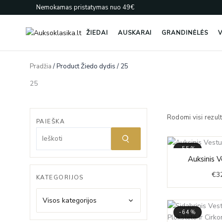
Pereiti
Nemokamas pristatymas nuo 49€
prie
turinio
ŽIEDAI
AUSKARAI
GRANDINĖLĖS
V
Pradžia
/ Product Žiedo dydis / 25
25
Rodomi visi rezult
PAIEŠKA
-55%
Auksinis 
€
3
KATEGORIJOS
Visos kategorijos
-64%