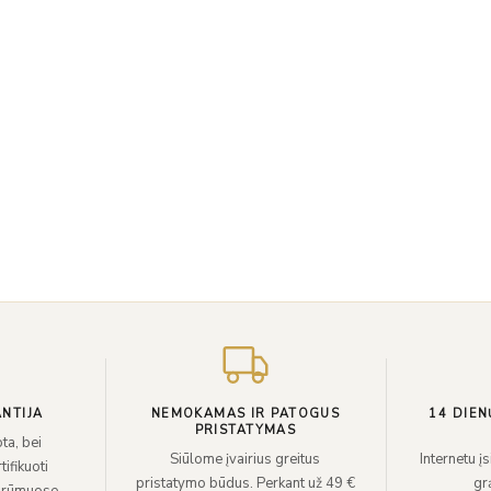
NTIJA
NEMOKAMAS IR PATOGUS
14 DIEN
PRISTATYMAS
ta, bei
Siūlome įvairius greitus
Internetu į
ifikuoti
pristatymo būdus. Perkant už 49 €
grą