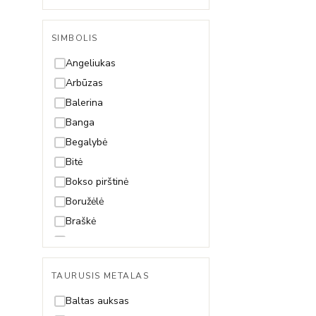
Singapore
Snake (Gyvatėlė)
SIMBOLIS
Spiga
Angeliukas
Arbūzas
Balerina
Banga
Begalybė
Bitė
Bokso pirštinė
Boružėlė
Braškė
Dama
Dobilas
TAURUSIS METALAS
Drakonas
Drugelis
Baltas auksas