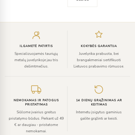
Įveskite
el.
paštą
ILGAMETĖ PATIRTIS
KOKYBĖS GARANTIJA
Specializuojamės tauriųjų
Juvelyrika prabuota, bei
metalų juvelyrikoje jau tris
brangakmeniai sertifikuoti
dešimtmečius.
Lietuvos prabavimo rūmuose.
NEMOKAMAS IR PATOGUS
14 DIENŲ GRĄŽINIMAS AR
PRISTATYMAS
KEITIMAS
Siūlome įvairius greitus
Internetu įsigytus gaminius
pristatymo būdus. Perkant už 49
galite grąžinti ar keisti.
€ ar daugiau - pristatome
nemokamai.