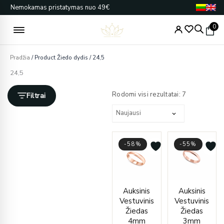
Pereiti
Nemokamas pristatymas nuo 49€
prie
turinio
0
Pradžia
/ Product Žiedo dydis / 24,5
24,5
Rūšiuojama
pagal
Rodomi visi rezultatai: 7
Filtrai
naujausią
-58%
-55%
Price
Price
Auksinis
Auksinis
range:
range
Vestuvinis
Vestuvinis
€382.00
€327.
Žiedas
Žiedas
through
throu
4mm
3mm