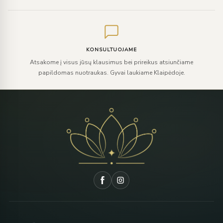
KONSULTUOJAME
Atsakome į visus jūsų klausimus bei prireikus atsiunčiame
papildomas nuotraukas. Gyvai laukiame Klaipėdoje.