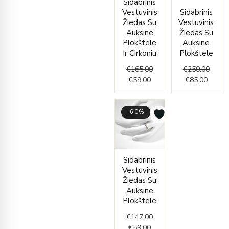
Sidabrinis
price
price
price
price
Vestuvinis
Sidabrinis
is:
was:
is:
was:
Žiedas Su
Vestuvinis
€59.00.
€165.00.
€85.00
€250.
Auksine
Žiedas Su
Plokštele
Auksine
Ir Cirkoniu
Plokštele
€
165.00
€
250.00
€
59.00
€
85.00
-60%
Current
Original
Sidabrinis
price
price
Vestuvinis
is:
was:
Žiedas Su
€59.00.
€147.00.
Auksine
Plokštele
€
147.00
€
59.00