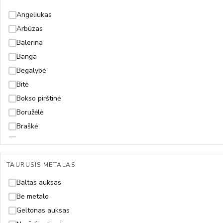
Spiga
Angeliukas
Arbūzas
Balerina
Banga
Begalybė
Bitė
Bokso pirštinė
Boružėlė
Braškė
Dama
Dobilas
TAURUSIS METALAS
Drakonas
Drugelis
Baltas auksas
Fėja
Be metalo
Gėlytė
Geltonas auksas