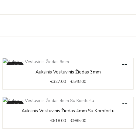
-55%
Price
Auksinis Vestuvinis Žiedas 3mm
range:
€
327.00
–
€
548.00
€327.00
through
€548.00
-55%
Price
Auksinis Vestuvinis Žiedas 4mm Su Komfortu
range:
€
618.00
–
€
985.00
€618.00
through
€985.00