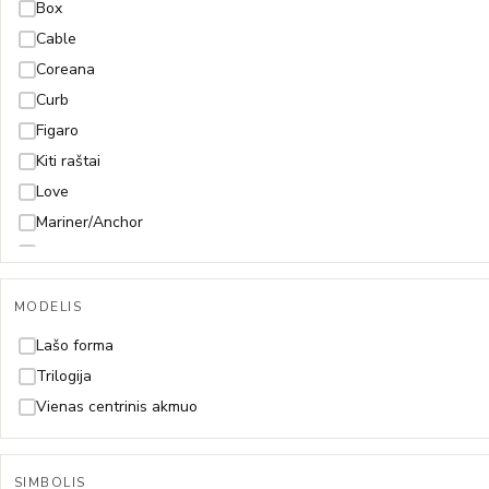
55cm
Box
60cm
Cable
65cm
Coreana
70cm
Curb
Figaro
Kiti raštai
Love
Mariner/Anchor
Mona Lisa
Paperclip
MODELIS
Pitonas
Rolo
Lašo forma
Rombo
Trilogija
Rope (Virvutė)
Vienas centrinis akmuo
Singapore
Snake (Gyvatėlė)
SIMBOLIS