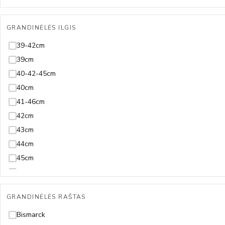
Swarovski
19cm
Tanzanitas
20-23cm
GRANDINĖLĖS ILGIS
Terahercas
20-24cm
39-42cm
Topazas
20,5-23,5cm
39cm
Turkis
20,5cm
40-42-45cm
Turmalinas
20cm
40cm
21,5cm
41-46cm
21cm
42cm
22,5cm
43cm
22cm
44cm
23,5cm
45cm
23cm
46-51cm
24cm
47-50cm
Reguliuojama visų ilgių
GRANDINĖLĖS RAŠTAS
49cm
50cm
Bismarck