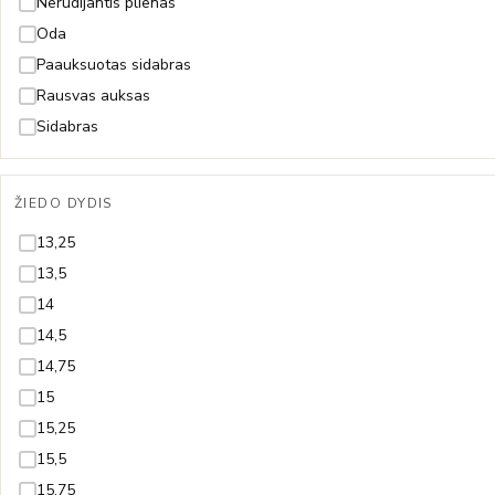
Gyvatė
Nerūdijantis plienas
Gyvybės medis
Oda
Inicialas/Raidė
Paauksuotas sidabras
Kačiukas
Rausvas auksas
Karūna
Sidabras
Karys
Kaspinas
ŽIEDO DYDIS
Keksiukas
13,25
Kelionės
13,5
Keltų mazgas
14
Kriauklytė
14,5
Kryželis
14,75
Lapelis
15
Laumžirgis
15,25
Lietuva
15,5
Liūtas
15,75