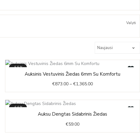
Valyti
-55%
Price
Auksinis Vestuvinis Žiedas 6mm Su Komfortu
range:
€
873.00
–
€
1,365.00
€873.00
through
€1,365.00
-66%
Auksu Dengtas Sidabrinis Žiedas
€
59.00