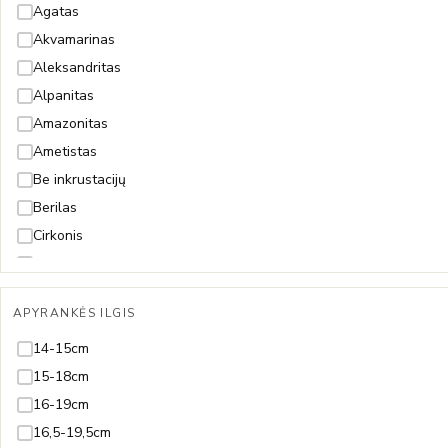
Agatas
Akvamarinas
Aleksandritas
Alpanitas
Amazonitas
Ametistas
Be inkrustacijų
Berilas
Cirkonis
Citrinas
Deimantas
APYRANKĖS ILGIS
Gintaras
Granatas
14-15cm
Hematitas
15-18cm
Juodmedis
16-19cm
Juvelyrinė emalė
16,5-19,5cm