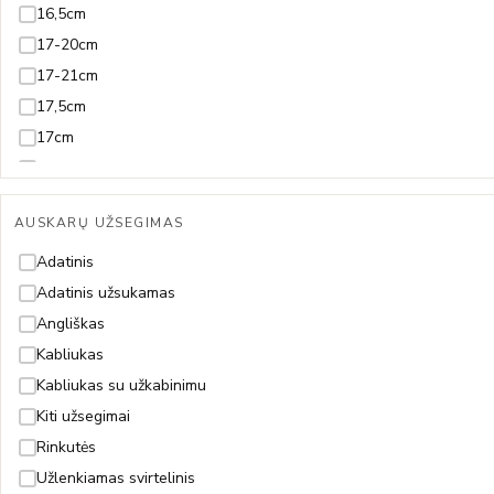
Koralas
16,5cm
Kvarcas
17-20cm
Lazuritas
17-21cm
Malachitas
17,5cm
Nefritas
17cm
Olivinas/Peridotas
18-20cm
Oniksas
18-21cm
AUSKARŲ UŽSEGIMAS
Opalas
18-22cm
Perlas ir Perlamutras
18,5-21,5cm
Adatinis
Piritas
18,5-23,5cm
Adatinis užsukamas
Rodolitas
18,5cm
Angliškas
Rubinas
18cm
Kabliukas
Safyras
19-21cm
Kabliukas su užkabinimu
Smaragdas
19-22cm
Kiti užsegimai
Špinelis
19-23cm
Rinkutės
Sultanitas
19,5cm
Užlenkiamas svirtelinis