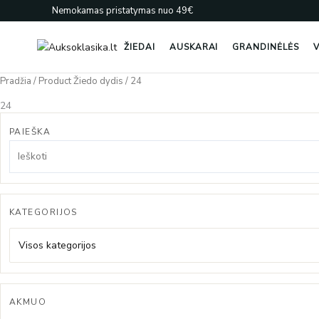
Pereiti
Nemokamas pristatymas nuo 49€
prie
turinio
ŽIEDAI
AUSKARAI
GRANDINĖLĖS
V
Pradžia
/ Product Žiedo dydis / 24
24
PAIEŠKA
KATEGORIJOS
Visos kategorijos
AKMUO