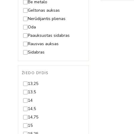
Fėja
Be metalo
Gėlytė
Geltonas auksas
Gyvatė
Nerūdijantis plienas
Gyvybės medis
Oda
Inicialas/Raidė
Paauksuotas sidabras
Kačiukas
Rausvas auksas
Karūna
Sidabras
Karys
Kaspinas
ŽIEDO DYDIS
Keksiukas
13,25
Kelionės
13,5
Keltų mazgas
14
Kriauklytė
14,5
Kryželis
14,75
Lapelis
15
Laumžirgis
15,25