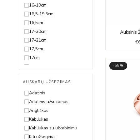
Juodmedis
16-19cm
Juvelyrinė emalė
16,5-19,5cm
Koralas
16,5cm
Kvarcas
17-20cm
Auksinis 
Lazuritas
17-21cm
€
Malachitas
17,5cm
Nefritas
17cm
Olivinas/Peridotas
18-20cm
-55%
Oniksas
18-21cm
AUSKARŲ UŽSEGIMAS
Opalas
18-22cm
Perlas ir Perlamutras
18,5-21,5cm
Adatinis
Piritas
18,5-23,5cm
Adatinis užsukamas
Rodolitas
18,5cm
Angliškas
Rubinas
18cm
Kabliukas
Safyras
19-21cm
Kabliukas su užkabinimu
Smaragdas
19-22cm
Kiti užsegimai