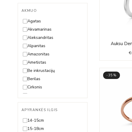
AKMUO
Agatas
Akvamarinas
Aleksandritas
Auksu Deng
Alpanitas
€
Amazonitas
Ametistas
Be inkrustacijų
-35%
Berilas
Cirkonis
Citrinas
Deimantas
APYRANKĖS ILGIS
Gintaras
Granatas
14-15cm
Hematitas
15-18cm