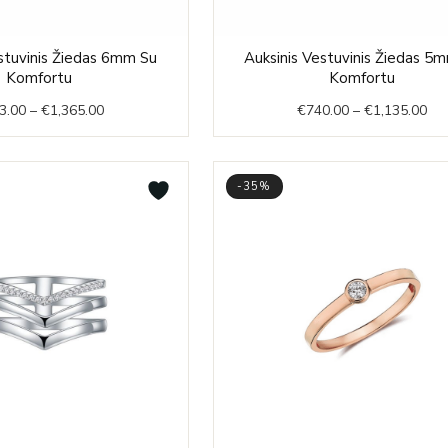
Price
Pri
stuvinis Žiedas 6mm Su
Auksinis Vestuvinis Žiedas 5
range:
ran
Komfortu
Komfortu
€873.00
€7
3.00
–
€
1,365.00
€
740.00
–
€
1,135.00
through
thr
€1,365.00
€1,
-35%