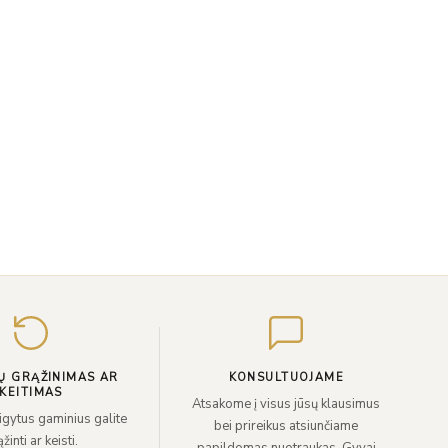
Įveskite
el.
paštą
Ų GRĄŽINIMAS AR
KONSULTUOJAME
KEITIMAS
Atsakome į visus jūsų klausimus
sigytus gaminius galite
bei prireikus atsiunčiame
žinti ar keisti.