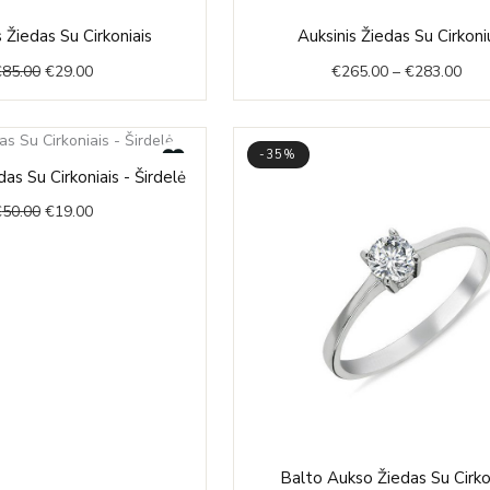
Original
Current
Pric
s Žiedas Su Cirkoniais
Auksinis Žiedas Su Cirkoni
price
price
rang
€
85.00
€
29.00
€
265.00
–
€
283.00
was:
is:
€26
€85.00.
€29.00.
thr
€28
-35%
Original
Current
das Su Cirkoniais - Širdelė
price
price
€
50.00
€
19.00
was:
is:
€50.00.
€19.00.
Pric
Balto Aukso Žiedas Su Cirko