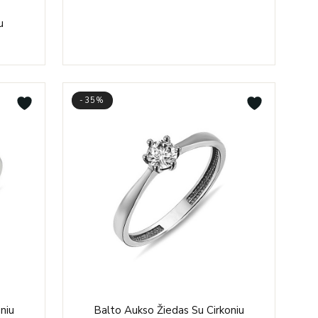
e
u
e:
5.00
ough
3.00
-35%
e
Price
niu
Balto Aukso Žiedas Su Cirkoniu