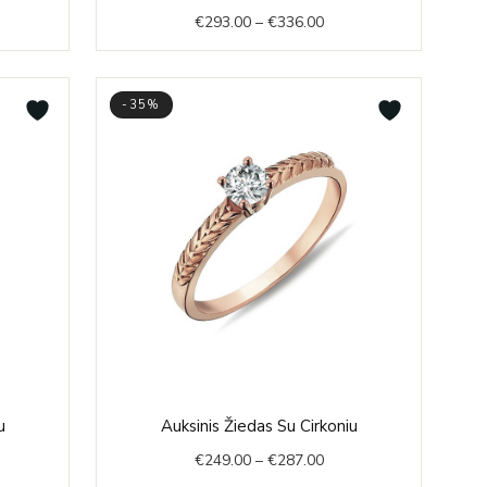
e:
range:
€
293.00
–
€
336.00
7.00
€293.00
ough
through
8.00
€336.00
-35%
e
Price
u
Auksinis Žiedas Su Cirkoniu
e:
range:
€
249.00
–
€
287.00
7.00
€249.00