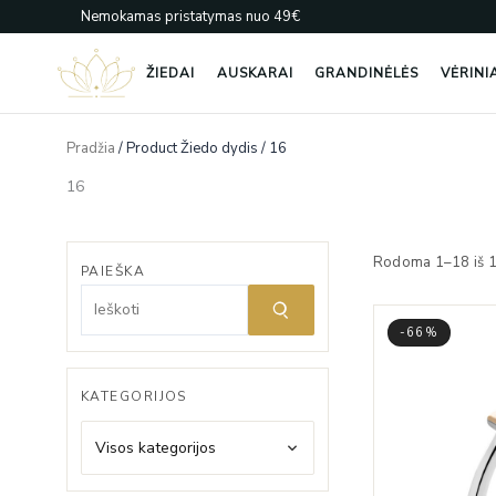
Pereiti
Nemokamas pristatymas nuo 49€
prie
turinio
ŽIEDAI
AUSKARAI
GRANDINĖLĖS
VĖRINI
Pradžia
/ Product Žiedo dydis / 16
16
Rodoma 1–18 iš 
PAIEŠKA
-66%
KATEGORIJOS
Visos kategorijos