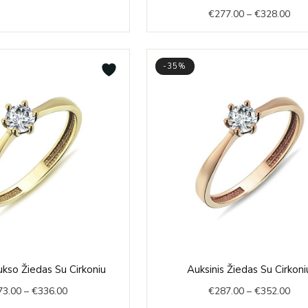
rang
€
277.00
–
€
328.00
€27
thr
€32
-35%
Price
Pric
kso Žiedas Su Cirkoniu
Auksinis Žiedas Su Cirkoni
range:
rang
73.00
–
€
336.00
€
287.00
–
€
352.00
€273.00
€28