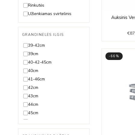
Špinelis
19-23cm
Rinkutės
Sultanitas
19,5cm
Užlenkiamas svirtelinis
Auksinis Ve
Swarovski
19cm
Tanzanitas
20-23cm
€
87
GRANDINĖLĖS ILGIS
Terahercas
20-24cm
39-42cm
Topazas
20,5-23,5cm
39cm
Turkis
20,5cm
-66%
40-42-45cm
Turmalinas
20cm
40cm
21,5cm
41-46cm
21cm
42cm
22,5cm
43cm
22cm
44cm
23,5cm
45cm
23cm
46-51cm
24cm
47-50cm
Reguliuojama visų ilgių