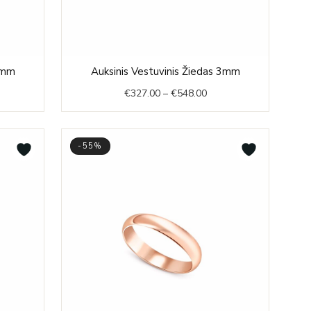
e
Price
 4mm
Auksinis Vestuvinis Žiedas 3mm
e:
range:
€
327.00
–
€
548.00
2.00
€327.00
ough
through
9.00
€548.00
-55%