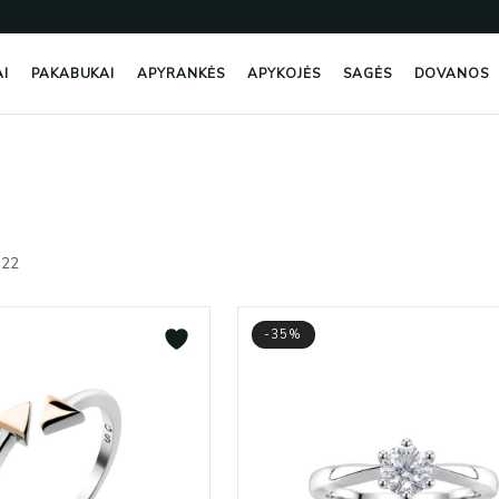
AI
PAKABUKAI
APYRANKĖS
APYKOJĖS
SAGĖS
DOVANOS
Rūšiuojama
pagal
122
naujausią
-35%