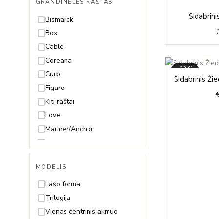
GRANDINĖLĖS RAŠTAS
49cm
Sidabrini
50cm
Bismarck
55cm
Box
60cm
Cable
65cm
Coreana
-62%
70cm
Curb
Sidabrinis Žie
Figaro
Kiti raštai
Love
Mariner/Anchor
Mona Lisa
Paperclip
MODELIS
Pitonas
Rolo
Lašo forma
Rombo
Trilogija
Rope (Virvutė)
Vienas centrinis akmuo