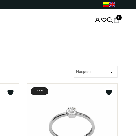
0
-35%