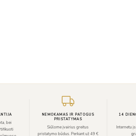
NTIJA
NEMOKAMAS IR PATOGUS
14 DIEN
PRISTATYMAS
ta, bei
Siūlome įvairius greitus
Internetu į
ifikuoti
pristatymo būdus. Perkant už 49 €
grą