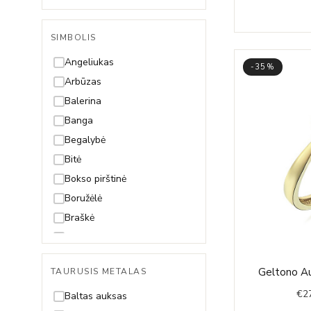
Singapore
Snake (Gyvatėlė)
SIMBOLIS
Spiga
Angeliukas
-35%
Arbūzas
Balerina
Banga
Begalybė
Bitė
Bokso pirštinė
Boružėlė
Braškė
Dama
Dobilas
Geltono Au
TAURUSIS METALAS
Drakonas
€
2
Drugelis
Baltas auksas