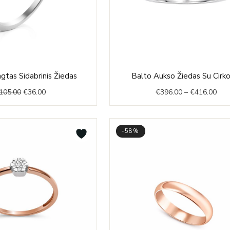
Original
Current
Pric
tas Sidabrinis Žiedas
Balto Aukso Žiedas Su Cirko
price
price
rang
105.00
€
36.00
€
396.00
–
€
416.00
was:
is:
€39
€105.00.
€36.00.
thr
€41
-58%