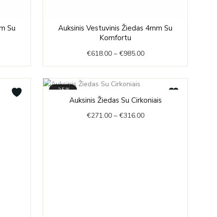
ce
Price
mm Su
Auksinis Vestuvinis Žiedas 4mm Su
ge:
range:
Komfortu
40.00
€618.00
€
618.00
–
€
985.00
ough
through
135.00
€985.00
-35%
Price
Auksinis Žiedas Su Cirkoniais
range:
€
271.00
–
€
316.00
€271.00
through
€316.00