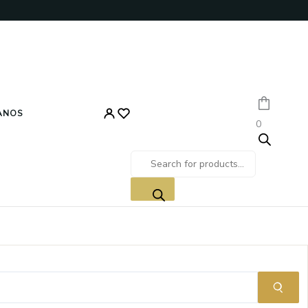
Įveskite
el.
Products search
paštą
ANOS
0