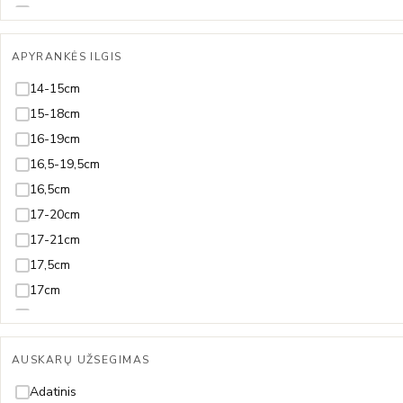
Citrinas
Deimantas
APYRANKĖS ILGIS
Gintaras
Granatas
14-15cm
Hematitas
15-18cm
Juodmedis
16-19cm
Juvelyrinė emalė
16,5-19,5cm
Koralas
16,5cm
Kvarcas
17-20cm
Lazuritas
17-21cm
Malachitas
17,5cm
Nefritas
17cm
Olivinas/Peridotas
18-20cm
Oniksas
18-21cm
AUSKARŲ UŽSEGIMAS
Opalas
18-22cm
Perlas ir Perlamutras
18,5-21,5cm
Adatinis