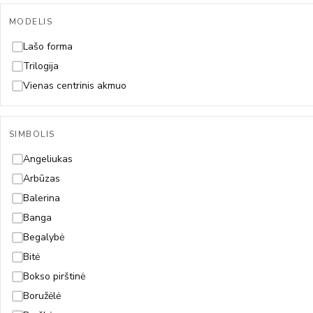
Paperclip
MODELIS
Pitonas
Rolo
Lašo forma
Rombo
Trilogija
Rope (Virvutė)
Vienas centrinis akmuo
Singapore
Snake (Gyvatėlė)
SIMBOLIS
Spiga
Angeliukas
Arbūzas
Balerina
Banga
Begalybė
Bitė
Bokso pirštinė
Boružėlė