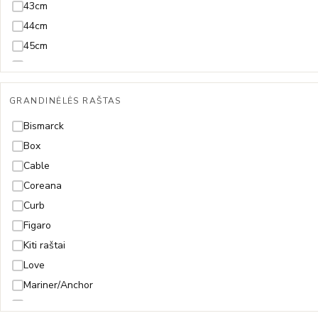
43cm
22cm
44cm
23,5cm
45cm
23cm
46-51cm
24cm
47-50cm
Reguliuojama visų ilgių
GRANDINĖLĖS RAŠTAS
49cm
50cm
Bismarck
55cm
Box
60cm
Cable
65cm
Coreana
70cm
Curb
Figaro
Kiti raštai
Love
Mariner/Anchor
Mona Lisa