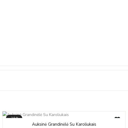
-35%
Price
Auksinė Grandinėlė Su Karoliukais
range: