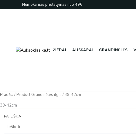
Pereiti
Nemokamas pristatymas nuo 49€
prie
turinio
ŽIEDAI
AUSKARAI
GRANDINĖLĖS
V
Pradžia
/ Product Grandinėlės ilgis / 39-42cm
39-42cm
PAIEŠKA