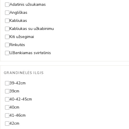
Piritas
18,5-23,5cm
Adatinis užsukamas
Rodolitas
18,5cm
Angliškas
Rubinas
18cm
Kabliukas
Safyras
19-21cm
Kabliukas su užkabinimu
Smaragdas
19-22cm
Kiti užsegimai
Špinelis
19-23cm
Rinkutės
Sultanitas
19,5cm
Užlenkiamas svirtelinis
Swarovski
19cm
Tanzanitas
20-23cm
GRANDINĖLĖS ILGIS
Terahercas
20-24cm
39-42cm
Topazas
20,5-23,5cm
39cm
Turkis
20,5cm
40-42-45cm
Turmalinas
20cm
40cm
21,5cm
41-46cm
21cm
42cm
22,5cm