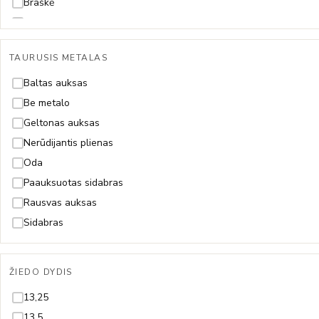
Braškė
Dama
Dobilas
TAURUSIS METALAS
Drakonas
Drugelis
Baltas auksas
Fėja
Be metalo
Gėlytė
Geltonas auksas
Gyvatė
Nerūdijantis plienas
Gyvybės medis
Oda
Inicialas/Raidė
Paauksuotas sidabras
Kačiukas
Rausvas auksas
Karūna
Sidabras
Karys
Kaspinas
ŽIEDO DYDIS
Keksiukas
13,25
Kelionės
13,5