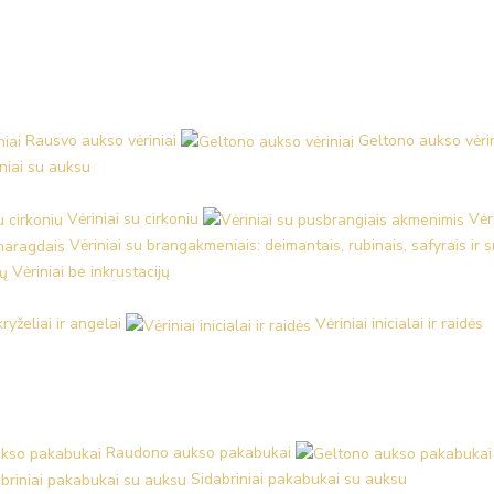
Rausvo aukso vėriniai
Geltono aukso vėrin
iniai su auksu
Vėriniai su cirkoniu
Vėr
Vėriniai su brangakmeniais: deimantais, rubinais, safyrais ir
Vėriniai be inkrustacijų
kryželiai ir angelai
Vėriniai inicialai ir raidės
Raudono aukso pakabukai
Sidabriniai pakabukai su auksu