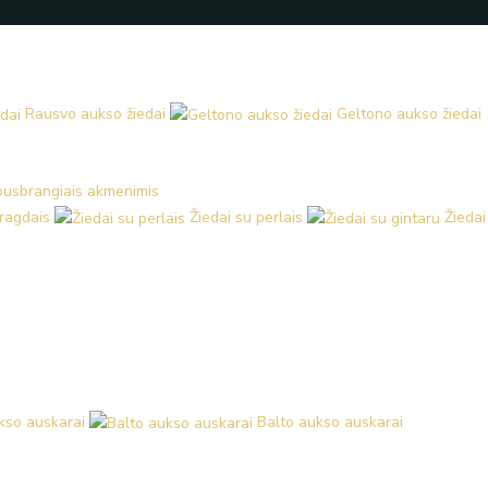
Rausvo aukso žiedai
Geltono aukso žiedai
 pusbrangiais akmenimis
aragdais
Žiedai su perlais
Žiedai
kso auskarai
Balto aukso auskarai