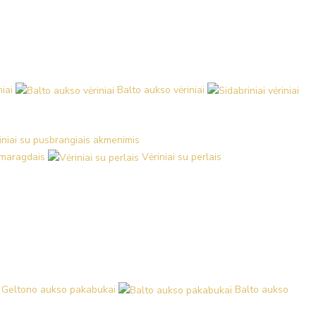
iai
Balto aukso vėriniai
iniai su pusbrangiais akmenimis
 smaragdais
Vėriniai su perlais
Geltono aukso pakabukai
Balto aukso