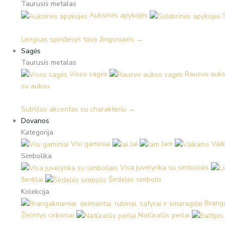
Taurusis metalas
Auksinės apykojės
Lengvas spindesys tavo žingsniams →
Sagės
Taurusis metalas
Visos sagės
Rausvo auks
su auksu
Subtilus akcentas su charakteriu →
Dovanos
Kategorija
Visi gaminiai
Jai
Jam
Vai
Simbolika
Visa juvelyrika su simboliais
ženklai
Širdelės simbolis
Kolekcija
Branga
Žėrintys cirkoniai
Natūralūs perlai