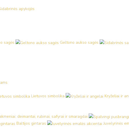
Sidabrinės apykojės
o sagės
Geltono aukso sagės
kams
Lietuvos simbolika
Kryželiai ir a
kmeniai: deimantai, rubinai, safyrai ir smaragdai
Baltijos gintaras
Juvelyrinės e