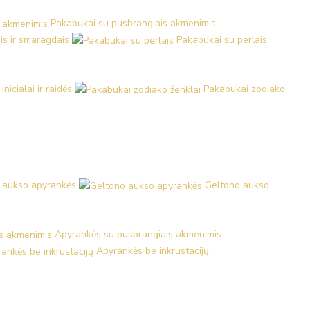
Pakabukai su pusbrangiais akmenimis
is ir smaragdais
Pakabukai su perlais
nicialai ir raidės
Pakabukai zodiako
 aukso apyrankės
Geltono aukso
Apyrankės su pusbrangiais akmenimis
Apyrankės be inkrustacijų