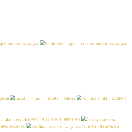
Sidabrinės sagės
Sidabrinės sagės
ngelai
Inicialai ir raidės
Zodiako
Spalvingi pusbrangiai akmenys
malės akcentai
Subtiliai be inkrustacijų