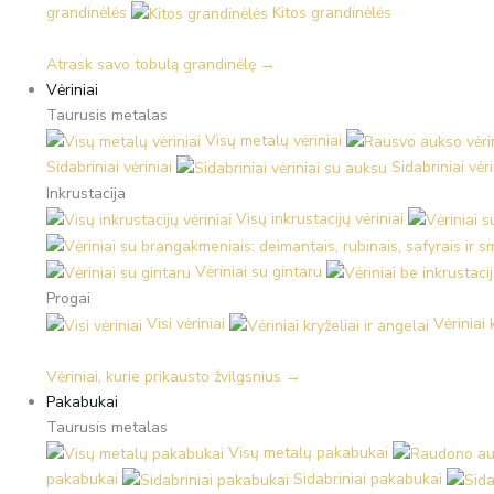
grandinėlės
Kitos grandinėlės
Atrask savo tobulą grandinėlę →
Vėriniai
Taurusis metalas
Visų metalų vėriniai
Sidabriniai vėriniai
Sidabriniai vėr
Inkrustacija
Visų inkrustacijų vėriniai
Vėriniai su gintaru
Progai
Visi vėriniai
Vėriniai 
Vėriniai, kurie prikausto žvilgsnius →
Pakabukai
Taurusis metalas
Visų metalų pakabukai
pakabukai
Sidabriniai pakabukai