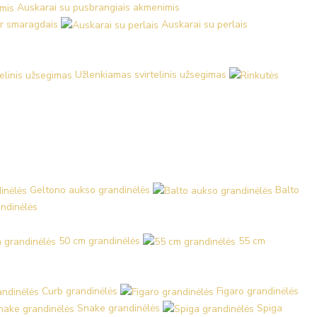
Auskarai su pusbrangiais akmenimis
ir smaragdais
Auskarai su perlais
Užlenkiamas svirtelinis užsegimas
Geltono aukso grandinėlės
Balto
ndinėlės
50 cm grandinėlės
55 cm
Curb grandinėlės
Figaro grandinėlės
Snake grandinėlės
Spiga