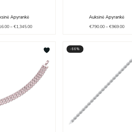
Price
Pric
ksinė Apyrankė
Auksinė Apyrankė
range:
rang
16.00
–
€
1,345.00
€
790.00
–
€
969.00
€1,216.00
€79
through
thr
€1,345.00
€96
-66%