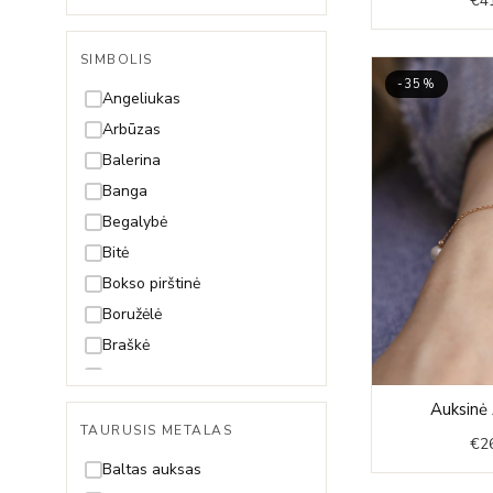
€
4
Singapore
Snake (Gyvatėlė)
SIMBOLIS
Spiga
-35%
Angeliukas
Arbūzas
Balerina
Banga
Begalybė
Bitė
Bokso pirštinė
Boružėlė
Braškė
Dama
Dobilas
Auksinė 
TAURUSIS METALAS
Drakonas
€
2
Drugelis
Baltas auksas