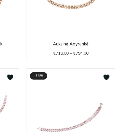
e
Price
rk
Auksinė Apyrankė
e:
range:
€
718.00
–
€
794.00
2.00
€718.00
ough
through
8.00
€794.00
-35%