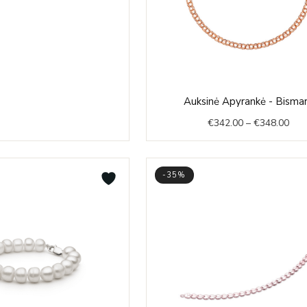
Pric
Auksinė Apyrankė - Bisma
rang
€
342.00
–
€
348.00
€34
thr
€34
-35%