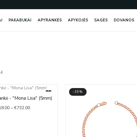
AI
PAKABUKAI
APYRANKĖS
APYKOJĖS
SAGĖS
DOVANOS
Rūšiuojama
pagal
24
naujausią
-35%
Price
ankė - "Mona Lisa" (5mm)
range:
18.00
–
€
732.00
€718.00
through
€732.00