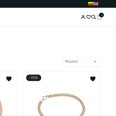
0
-35%