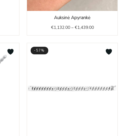
e
Price
Auksinė Apyrankė
e:
range:
€
1,132.00
–
€
1,439.00
0.00
€1,132.00
ough
through
9.00
€1,439.00
-57%