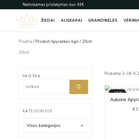
Pereiti
Nemokamas pristatymas nuo 49€
prie
turinio
ŽIEDAI
AUSKARAI
GRANDINĖLĖS
VĖRINI
Pradžia
/ Product Apyrankės ilgis / 20cm
20cm
Rodoma 1–18 iš 
PAIEŠKA
-35%
Auksinė Apyr
€
7
KATEGORIJOS
Visos kategorijos