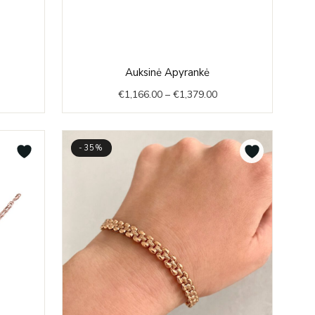
ice
Price
Auksinė Apyrankė
nge:
range:
€
1,166.00
–
€
1,379.00
,089.00
€1,166.00
rough
through
,218.00
€1,379.00
-35%