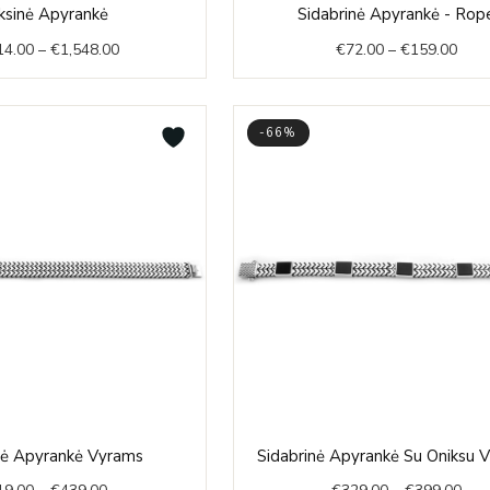
Price
Price
ksinė Apyrankė
Sidabrinė Apyrankė - Rop
range:
rang
14.00
–
€
1,548.00
€
72.00
–
€
159.00
€1,214.00
€72.
through
thro
€1,548.00
€159
-66%
Price
Pric
nė Apyrankė Vyrams
Sidabrinė Apyrankė Su Oniksu 
range:
rang