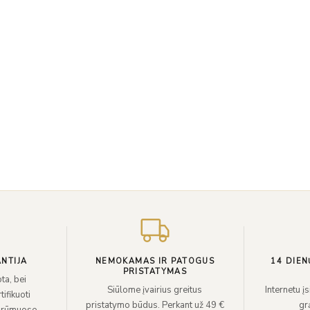
NTIJA
NEMOKAMAS IR PATOGUS
14 DIEN
PRISTATYMAS
ta, bei
Siūlome įvairius greitus
Internetu į
ifikuoti
pristatymo būdus. Perkant už 49 €
grą