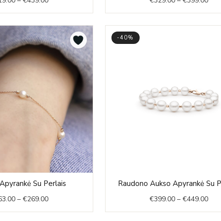
19.00
–
€
439.00
€
329.00
–
€
399.00
€419.00
€32
through
thr
€439.00
€39
-40%
Price
Pric
Apyrankė Su Perlais
Raudono Aukso Apyrankė Su P
range:
rang
63.00
–
€
269.00
€
399.00
–
€
449.00
€263.00
€39
through
thr