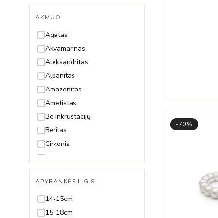
AKMUO
Agatas
Akvamarinas
Aleksandritas
Alpanitas
Amazonitas
Ametistas
Be inkrustacijų
-70%
Berilas
Cirkonis
Citrinas
Deimantas
APYRANKĖS ILGIS
Gintaras
Granatas
14-15cm
Hematitas
15-18cm