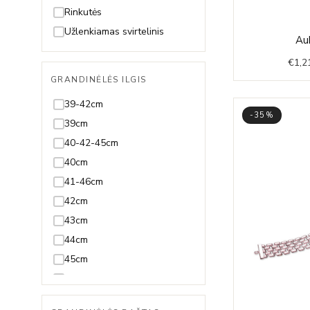
Špinelis
19-23cm
Rinkutės
Sultanitas
19,5cm
Užlenkiamas svirtelinis
Au
Swarovski
19cm
€
1,2
Tanzanitas
20-23cm
GRANDINĖLĖS ILGIS
Terahercas
20-24cm
39-42cm
Topazas
20,5-23,5cm
-35%
39cm
Turkis
20,5cm
40-42-45cm
Turmalinas
20cm
40cm
21,5cm
41-46cm
21cm
42cm
22,5cm
43cm
22cm
44cm
23,5cm
45cm
23cm
46-51cm
24cm
47-50cm
Reguliuojama visų ilgių