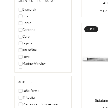
GRANDINĖLĖS RAŠTAS
49cm
Au
50cm
Bismarck
€
1,2
55cm
Box
60cm
Cable
65cm
-58%
Coreana
70cm
Curb
Figaro
Kiti raštai
Love
Mariner/Anchor
Mona Lisa
Paperclip
MODELIS
Pitonas
Rolo
Lašo forma
Rombo
Trilogija
Sidabri
Rope (Virvutė)
Vienas centrinis akmuo