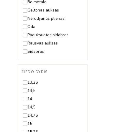
Fėja
Be metalo
Gėlytė
Geltonas auksas
Gyvatė
Nerūdijantis plienas
Gyvybės medis
Oda
Inicialas/Raidė
Paauksuotas sidabras
Kačiukas
Rausvas auksas
Karūna
Sidabras
Karys
Kaspinas
ŽIEDO DYDIS
Keksiukas
13,25
Kelionės
13,5
Keltų mazgas
14
Kriauklytė
14,5
Kryželis
14,75
Lapelis
15
Laumžirgis
15,25