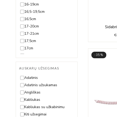
Juodmedis
16-19cm
Juvelyrinė emalė
16,5-19,5cm
Koralas
16,5cm
Kvarcas
17-20cm
Sidabr
Lazuritas
17-21cm
€
Malachitas
17,5cm
Nefritas
17cm
Olivinas/Peridotas
18-20cm
-35%
Oniksas
18-21cm
AUSKARŲ UŽSEGIMAS
Opalas
18-22cm
Perlas ir Perlamutras
18,5-21,5cm
Adatinis
Piritas
18,5-23,5cm
Adatinis užsukamas
Rodolitas
18,5cm
Angliškas
Rubinas
18cm
Kabliukas
Safyras
19-21cm
Kabliukas su užkabinimu
Smaragdas
19-22cm
Kiti užsegimai