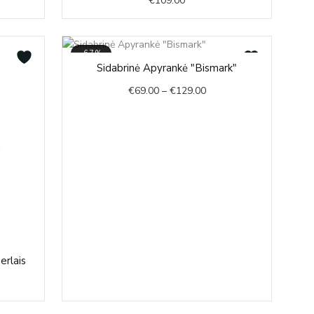
€
109.00
9.00
ough
9.00
-67%
Price
Sidabrinė Apyrankė "Bismark"
range:
€
69.00
–
€
129.00
€69.00
through
€129.00
e
erlais
e:
9.00
ough