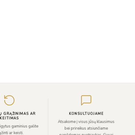
Įveskite
el.
paštą
Ų GRĄŽINIMAS AR
KONSULTUOJAME
KEITIMAS
Atsakome į visus jūsų klausimus
sigytus gaminius galite
bei prireikus atsiunčiame
žinti ar keisti.